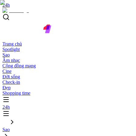
24h
Trang chủ
Spotlight
Sao
Âm nhạc
Cộng đồng mạng
Cine
Đời sống
Check-in
Đẹp
Shopping time
24h
Sao