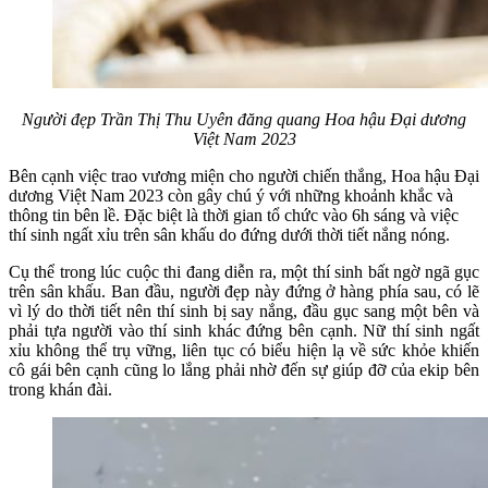
Người đẹp Trần Thị Thu Uyên đăng quang Hoa hậu Đại dương
Việt Nam 2023
Bên cạnh việc trao vương miện cho người chiến thắng, Hoa hậu Đại
dương Việt Nam 2023 còn gây chú ý với những khoảnh khắc và
thông tin bên lề. Đặc biệt là thời gian tổ chức vào 6h sáng và việc
thí sinh ngất xỉu trên sân khấu do đứng dưới thời tiết nắng nóng.
Cụ thể trong lúc cuộc thi đang diễn ra, một thí sinh bất ngờ ngã gục
trên sân khấu. Ban đầu, người đẹp này đứng ở hàng phía sau, có lẽ
vì lý do thời tiết nên thí sinh bị say nắng, đầu gục sang một bên và
phải tựa người vào thí sinh khác đứng bên cạnh. Nữ thí sinh ngất
xỉu không thể trụ vững, liên tục có biểu hiện lạ về sức khỏe khiến
cô gái bên cạnh cũng lo lắng phải nhờ đến sự giúp đỡ của ekip bên
trong khán đài.