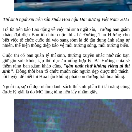
Thí sinh ngất xỉu trên sân khấu Hoa hậu Đại dương Việt Nam 2023
Trả lời trên báo Lao động về việc thí sinh ngất xỉu, Trưởng ban giám
khảo, đại diện Ban tổ chức cuộc thi - bà Đường Thu Hương cho
biết việc tổ chức cuộc thi vào sáng sớm là để tận dụng ánh sáng tự
nhiên, thể hiện thông điệp bảo vệ môi trường sống, môi trường biển.
Cuộc thi có ban quản lý thí sinh, thường xuyên nhắc nhở các bạn
giữ gìn sức khỏe, tập thể dục ăn uống hợp lý. Bà Hương chia sẻ
thêm rằng ban giám khảo cũng
"gần ngất chứ không riêng gì thí
sinh"
. Đồng thời ban tổ chức muốn các người đẹp được thử thách,
tôi luyện để biết thi Hoa hậu không phải con đường trải hoa hồng.
Ngoài ra, sự cố đọc nhầm danh sách thí sinh phần thi tài năng cũng
được lý giải là do MC lúng túng nên lấy nhầm giấy.