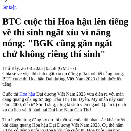
Sự kiện
BTC cuộc thi Hoa hậu lên tiếng
về thí sinh ngất xỉu vì nắng
nóng: "BGK cũng gần ngất
chứ không riêng thí sinh"
Thứ Bảy, 26-08-2023 | 03:58 (GMT+7)
Chia sẻ về việc thí sinh ngất xỉu do đứng giữa thời tiết nắng nóng,
BTC cuộc thi Hoa hậu Đại dương Việt Nam 2023 chính thức lên
tiếng.
Cuộc thi
Hoa hậu
Đại dương Việt Nam 2023 vừa diễn ra với màn
đăng quang của người đẹp Trần Thị Thu Uyên. Mỹ nhân này sinh
năm 2000, đến từ Sóc Trăng, từng là sinh viên ngành Quản trị dịch
vụ du lịch và lữ hành tại Đại học Nam Cần Thơ.
Thu Uyên từng đăng ký dự thi một số cuộc thi nhan sắc khác trước
khi đăng quang Hoa hậu Đại Dương Việt Nam 2023. Cụ thể năm
2019, cô giành ngôi vị Hoa khôi của cuộc thi Hoa khôi Đại học