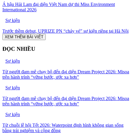
Á hậu Hải Lam đại diện Việt Nam dự thi Miss Environment
International 2026
Sự kiện
Trước thềm debut, UPRIZE PN “cháy vé” sự kiện riêng tại Hà Nội
XEM THÊM BÀI VIẾT
ĐỌC NHIỀU
Sự kiện
Từ người đam mê chạy bộ đến đại diện Dream Project 2026: Misoa
trên hành trình “vững bước, ước xa hơn”
Sự kiện
Từ người đam mê chạy bộ đến đại diện Dream Project 2026: Misoa
trên hành trình “vững bước, ước xa hơn”
Sự kiện
Từ chuỗi lễ hội Tết 2026: Waterpoint định hình không gian sống
bằng trải nghiệm và cộng đồng