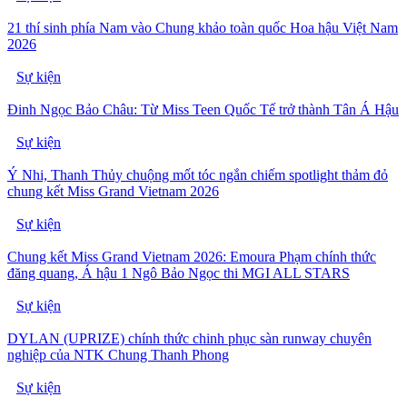
21 thí sinh phía Nam vào Chung khảo toàn quốc Hoa hậu Việt Nam
2026
Sự kiện
Đinh Ngọc Bảo Châu: Từ Miss Teen Quốc Tế trở thành Tân Á Hậu
Sự kiện
Ý Nhi, Thanh Thủy chuộng mốt tóc ngắn chiếm spotlight thảm đỏ
chung kết Miss Grand Vietnam 2026
Sự kiện
Chung kết Miss Grand Vietnam 2026: Emoura Phạm chính thức
đăng quang, Á hậu 1 Ngô Bảo Ngọc thi MGI ALL STARS
Sự kiện
DYLAN (UPRIZE) chính thức chinh phục sàn runway chuyên
nghiệp của NTK Chung Thanh Phong
Sự kiện