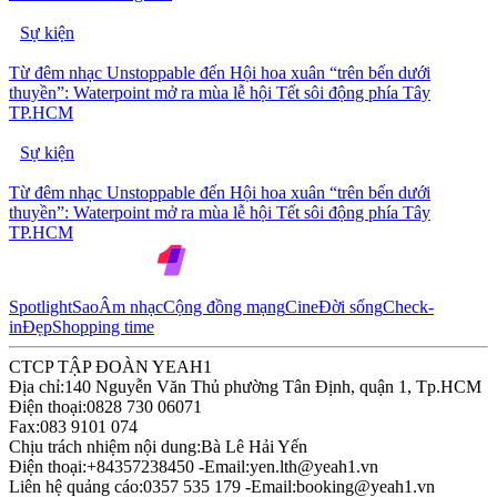
Sự kiện
Từ đêm nhạc Unstoppable đến Hội hoa xuân “trên bến dưới
thuyền”: Waterpoint mở ra mùa lễ hội Tết sôi động phía Tây
TP.HCM
Sự kiện
Từ đêm nhạc Unstoppable đến Hội hoa xuân “trên bến dưới
thuyền”: Waterpoint mở ra mùa lễ hội Tết sôi động phía Tây
TP.HCM
Spotlight
Sao
Âm nhạc
Cộng đồng mạng
Cine
Đời sống
Check-
in
Đẹp
Shopping time
CTCP TẬP ĐOÀN YEAH1
Địa chỉ:
140 Nguyễn Văn Thủ phường Tân Định, quận 1, Tp.HCM
Điện thoại:
0828 730 06071
Fax:
083 9101 074
Chịu trách nhiệm nội dung:
Bà Lê Hải Yến
Điện thoại:
+84357238450 -
Email:
yen.lth@yeah1.vn
Liên hệ quảng cáo:
0357 535 179 -
Email:
booking@yeah1.vn