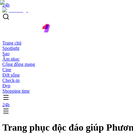
24h
Trang chủ
Spotlight
Sao
Âm nhạc
Cộng đồng mạng
Cine
Đời sống
Check-in
Đẹp
Shopping time
24h
Trang phục độc đáo giúp Phươn