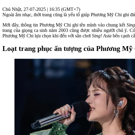
Chủ Nhật, 27-07-2025 | 16:35 (GMT+7)
Ngoài âm nhạc, thời trang cũng là yếu tố giúp Phương Mỹ Chi ghi điểm 
Mới đây, thông tin Phương Mỹ Chi ghi tên mình vào chung kết
Sing
trang của giọng ca sinh năm 2003 cũng được nhiều người chú ý. Có
Phương Mỹ Chi lựa chọn khi đến với sân chơi
Sing! Asia
bên cạnh câ
Loạt trang phục ấn tượng của Phương Mỹ