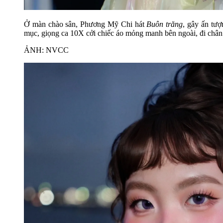
Ở màn chào sân, Phương Mỹ Chi hát
Buôn trăng
, gây ấn tượ
mục, giọng ca 10X cởi chiếc áo mỏng manh bên ngoài, đi chân
ẢNH: NVCC