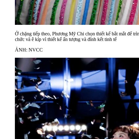
Ở chặng tiếp theo, Phương Mỹ Chi chọn thiết kế bắt mắt để trì
chức và ê kíp vì thiết kế ấn tượng và đính kết tinh tế
ẢNH: NVCC