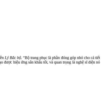
iễn
Lý Bắc bộ
. “Bộ trang phục là phần đóng góp nhỏ cho cả tiết
ạo được hiệu ứng sân khấu tốt, và quan trọng là nghệ sĩ diện nó