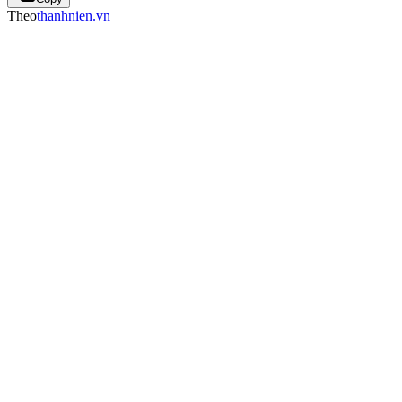
Theo
thanhnien.vn