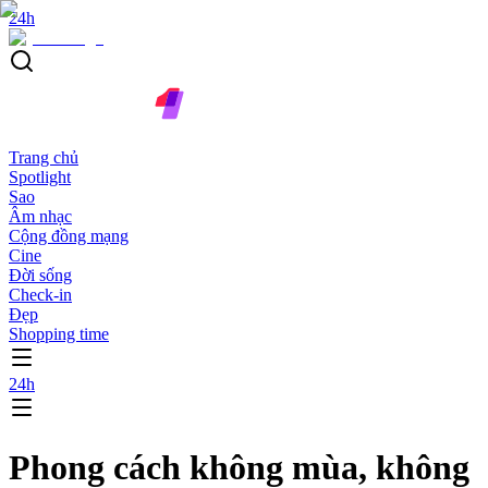
24h
Trang chủ
Spotlight
Sao
Âm nhạc
Cộng đồng mạng
Cine
Đời sống
Check-in
Đẹp
Shopping time
24h
Phong cách không mùa, không