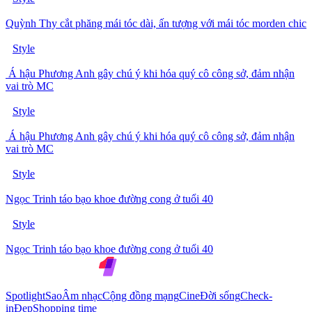
Quỳnh Thy cắt phăng mái tóc dài, ấn tượng với mái tóc morden chic
Style
Á hậu Phương Anh gây chú ý khi hóa quý cô công sở, đảm nhận
vai trò MC
Style
Á hậu Phương Anh gây chú ý khi hóa quý cô công sở, đảm nhận
vai trò MC
Style
Ngọc Trinh táo bạo khoe đường cong ở tuổi 40
Style
Ngọc Trinh táo bạo khoe đường cong ở tuổi 40
Spotlight
Sao
Âm nhạc
Cộng đồng mạng
Cine
Đời sống
Check-
in
Đẹp
Shopping time