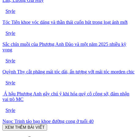
Lan, Lương Gia Huy
Style
Tóc Tiên khoe vóc dáng và thần thái cuốn hút trong loạt ảnh mới
Style
Sắc chín muồi của Phương Anh Đào và một năm 2025 nhiều kỳ
vọng
Style
Quỳnh Thy cắt phăng mái tóc dài, ấn tượng với mái tóc morden chic
Style
Á hậu Phương Anh gây chú ý khi hóa quý cô công sở, đảm nhận
vai trò MC
Style
Ngọc Trinh táo bạo khoe đường cong ở tuổi 40
XEM THÊM BÀI VIẾT