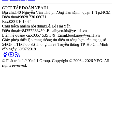
CTCP TẬP ĐOÀN YEAH1
Địa chỉ:
140 Nguyễn Văn Thủ phường Tân Định, quận 1, Tp.HCM
Điện thoại:
0828 730 06071
Fax:
083 9101 074
Chịu trách nhiệm nội dung:
Bà Lê Hải Yến
Điện thoại:
+84357238450 -
Email:
yen.lth@yeah1.vn
Liên hệ quảng cáo:
0357 535 179 -
Email:
booking@yeah1.vn
Giấy phép thiết lập trang thông tin điện tử tổng hợp trên mạng số
54/GP-TTĐT do Sở Thông tin và Truyền thông TP. Hồ Chí Minh
cấp ngày 30/07/2018
© Phát triển bởi Yeah1 Group. Copyright © 2006 - 2026 YEG. All
rights reverved.