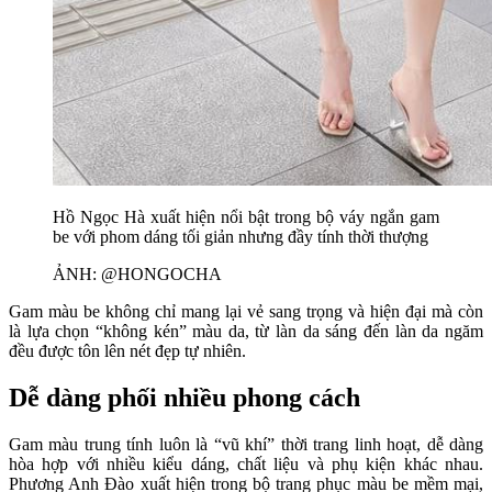
Hồ Ngọc Hà xuất hiện nổi bật trong bộ váy ngắn gam
be với phom dáng tối giản nhưng đầy tính thời thượng
ẢNH: @HONGOCHA
Gam màu be không chỉ mang lại vẻ sang trọng và hiện đại mà còn
là lựa chọn “không kén” màu da, từ làn da sáng đến làn da ngăm
đều được tôn lên nét đẹp tự nhiên.
Dễ dàng phối nhiều phong cách
Gam màu trung tính luôn là “vũ khí” thời trang linh hoạt, dễ dàng
hòa hợp với nhiều kiểu dáng, chất liệu và phụ kiện khác nhau.
Phương Anh Đào xuất hiện trong bộ trang phục màu be mềm mại,