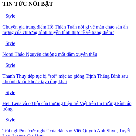
TIN TỨC NỔI BẬT
Style
Chuyên gia trang điểm Hồ Thiên Tuấn nói gì về màn chào sân ấn
tượng của chương trình truyền hình thực tế về trang điểm?
Style
Nomi Thảo Nguyễn chuộng mốt đầm xuyên thấu
Style
Thanh Thủy tiếp tục bị “soi” mặc áo giống Trịnh Thăng Bình sau
khoảnh khắc khoác tay công khai
Style
Heli Lens và cơ hội của thương hiệu trẻ Việt trên thị trường kính áp
tròng
Style
Trải nghiệm “cực nghệ” của dàn sao Việt Quỳnh Anh Shyn, Tuyết