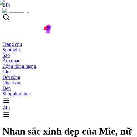
24h
Trang chủ
Spotlight
Sao
Âm nhạc
Cộng đồng mạng
Cine
Đời sống
Check-in
Đẹp
Shopping time
24h
Nhan sắc xinh đẹp của Mie, nữ