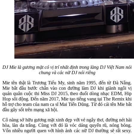
DJ Mie là gương mặt có vị trí nhất định trong làng DJ Việt Nam nói
chung và các nữ DJ nói riêng
Mie tên thật là Trương Tiểu My, sinh năm 1995, đến từ Đà Nẵng.
Mie bắt đầu bước chân vào con đường làm DJ khi giành ngôi vị
quán quân cuộc thi Miss DJ 2015, theo đuổi dòng nhạc EDM, Hip
Hop sôi động. Đến năm 2017, Mie tạo tiếng vang tại The Remix khi
hỗ trợ cho team của nam ca sĩ Mai Tiến Dũng. Từ đó cái tên Mie bắt
đầu gây sốt trên mạng xã hội.
Cô nàng sở hữu gương mặt xinh đẹp với vẻ ngây thơ, đường nét hài
hòa, làn da trắng. Cùng với đó là vóc dáng quyến rũ, nóng bỏng.
Vốn nhiều người quen với hình ảnh các nữ DJ thường sẽ rất sexy.