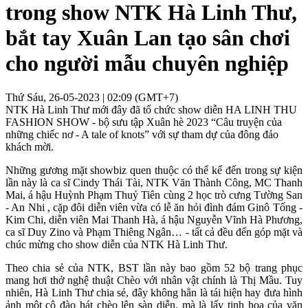
trong show NTK Hà Linh Thư,
bắt tay Xuân Lan tạo sân chơi
cho người mẫu chuyên nghiệp
Thứ Sáu, 26-05-2023 | 02:09 (GMT+7)
NTK Hà Linh Thư mới đây đã tổ chức show diễn HA LINH THU
FASHION SHOW - bộ sưu tập Xuân hè 2023 “Câu truyện của
những chiếc nơ - A tale of knots” với sự tham dự của đông đảo
khách mời.
Những gương mặt showbiz quen thuộc có thể kể đến trong sự kiện
lần này là ca sĩ Cindy Thái Tài, NTK Văn Thành Công, MC Thanh
Mai, á hậu Huỳnh Phạm Thuỷ Tiên cùng 2 học trò cưng Tường San
- An Nhi , cặp đôi diễn viên vừa có lễ ăn hỏi đình đám Ginô Tống -
Kim Chi, diễn viên Mai Thanh Hà, á hậu Nguyễn Vĩnh Hà Phương,
ca sĩ Duy Zino và Phạm Thiêng Ngân… - tất cả đều đến góp mặt và
chúc mừng cho show diễn của NTK Hà Linh Thư.
Theo chia sẻ của NTK, BST lần này bao gồm 52 bộ trang phục
mang hơi thở nghệ thuật Chèo với nhân vật chính là Thị Mầu. Tuy
nhiên, Hà Linh Thư chia sẻ, đây không hẳn là tái hiện hay đưa hình
ảnh một cô đào hát chèo lên sàn diễn, mà là lấy tinh hoa của văn