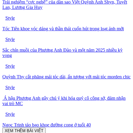
Trải nghiệm “cực nghệ” của dàn sao Việt Quỳnh Anh Shyn, Tuyết
Lan, Lương Gia Huy
Style
Tóc Tiên khoe vóc dáng và thần thái cuốn hút trong loạt ảnh mới
Style
Sắc chín muồi của Phương Anh Đào và một năm 2025 nhiều kỳ
vọng
Style
Quỳnh Thy cắt phăng mái tóc dài, ấn tượng với mái tóc morden chic
Style
Á hậu Phương Anh gây chú ý khi hóa quý cô công sở, đảm nhận
vai trò MC
Style
Ngọc Trinh táo bạo khoe đường cong ở tuổi 40
XEM THÊM BÀI VIẾT