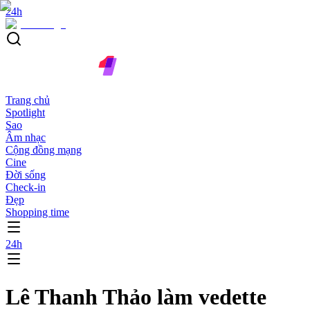
24h
Trang chủ
Spotlight
Sao
Âm nhạc
Cộng đồng mạng
Cine
Đời sống
Check-in
Đẹp
Shopping time
24h
Lê Thanh Thảo làm vedette