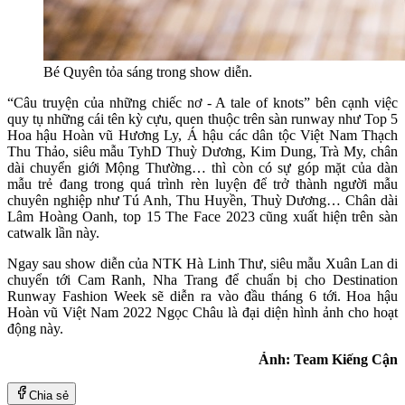
Bé Quyên tỏa sáng trong show diễn.
“Câu truyện của những chiếc nơ - A tale of knots” bên cạnh việc
quy tụ những cái tên kỳ cựu, quen thuộc trên sàn runway như Top 5
Hoa hậu Hoàn vũ Hương Ly, Á hậu các dân tộc Việt Nam Thạch
Thu Thảo, siêu mẫu TyhD Thuỳ Dương, Kim Dung, Trà My, chân
dài chuyển giới Mộng Thường… thì còn có sự góp mặt của dàn
mẫu trẻ đang trong quá trình rèn luyện để trở thành người mẫu
chuyên nghiệp như Tú Anh, Thu Huyền, Thuỳ Dương… Chân dài
Lâm Hoàng Oanh, top 15 The Face 2023 cũng xuất hiện trên sàn
catwalk lần này.
Ngay sau show diễn của NTK Hà Linh Thư, siêu mẫu Xuân Lan di
chuyển tới Cam Ranh, Nha Trang để chuẩn bị cho Destination
Runway Fashion Week sẽ diễn ra vào đầu tháng 6 tới. Hoa hậu
Hoàn vũ Việt Nam 2022 Ngọc Châu là đại diện hình ảnh cho hoạt
động này.
Ảnh: Team Kiếng Cận
Chia sẻ