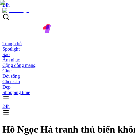
24h
Trang chủ
Spotlight
Sao
Âm nhạc
Cộng đồng mạng
Cine
Đời sống
Check-in
Đẹp
Shopping time
24h
Hồ Ngọc Hà tranh thủ biển khôn