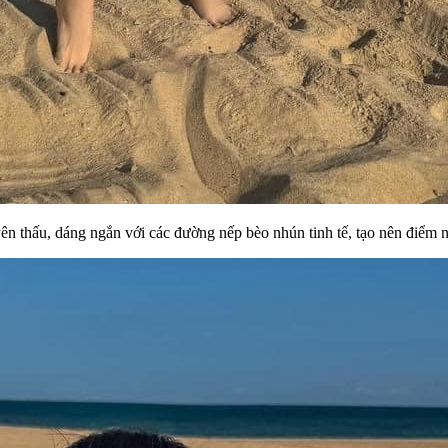
 thấu, dáng ngắn với các đường nếp bèo nhún tinh tế, tạo nên điểm n