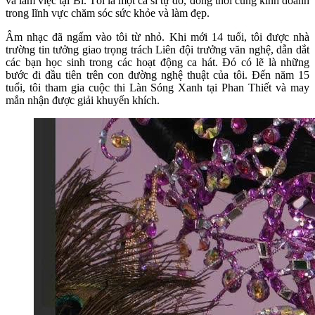
và làm việc tại Bỉ. Tôi là một ca sĩ tự do, đồng thời cũng kinh doanh
trong lĩnh vực chăm sóc sức khỏe và làm đẹp.
Âm nhạc đã ngấm vào tôi từ nhỏ. Khi mới 14 tuổi, tôi được nhà
trường tin tưởng giao trọng trách Liên đội trưởng văn nghệ, dẫn dắt
các bạn học sinh trong các hoạt động ca hát. Đó có lẽ là những
bước đi đầu tiên trên con đường nghệ thuật của tôi. Đến năm 15
tuổi, tôi tham gia cuộc thi Làn Sóng Xanh tại Phan Thiết và may
mắn nhận được giải khuyến khích.