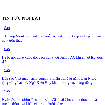
TIN TỨC NỔI BẬT
Sao
Ji Chang Wook bị thanh tra thuế đặc biệt, công ty quản lý phủ nhận
cố ý trốn thuế
Sao
Hé lộ nội dung cuộc gọi cuối cùng với Sulli trước khi em út f(x) qua
đời
Sao
Dàn sao Việt mua vàng, cúng vía Thần Tài đầu năm: Lan Ngọc
tặng vàng bạn bè, Ngô Kiến Huy khai trương cửa hàng riêng
Sao
Ngày 7/2, bộ phim điện ảnh Báu Vật Trời Cho chính thức ra mắt
truyền thông và khán giả trong buổi công