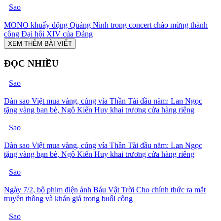
Sao
MONO khuấy động Quảng Ninh trong concert chào mừng thành
công Đại hội XIV của Đảng
XEM THÊM BÀI VIẾT
ĐỌC NHIỀU
Sao
Dàn sao Việt mua vàng, cúng vía Thần Tài đầu năm: Lan Ngọc
tặng vàng bạn bè, Ngô Kiến Huy khai trương cửa hàng riêng
Sao
Dàn sao Việt mua vàng, cúng vía Thần Tài đầu năm: Lan Ngọc
tặng vàng bạn bè, Ngô Kiến Huy khai trương cửa hàng riêng
Sao
Ngày 7/2, bộ phim điện ảnh Báu Vật Trời Cho chính thức ra mắt
truyền thông và khán giả trong buổi công
Sao