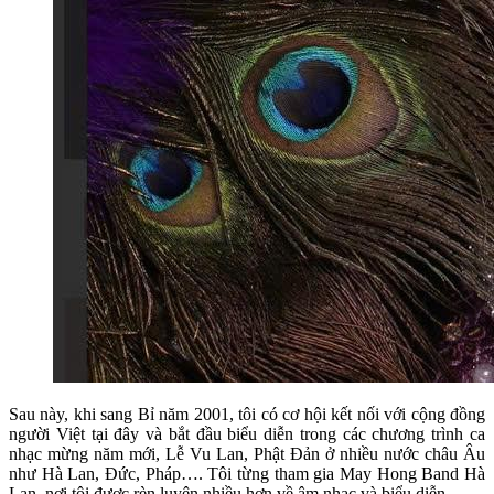
Sau này, khi sang Bỉ năm 2001, tôi có cơ hội kết nối với cộng đồng
người Việt tại đây và bắt đầu biểu diễn trong các chương trình ca
nhạc mừng năm mới, Lễ Vu Lan, Phật Đản ở nhiều nước châu Âu
như Hà Lan, Đức, Pháp…. Tôi từng tham gia May Hong Band Hà
Lan, nơi tôi được rèn luyện nhiều hơn về âm nhạc và biểu diễn.