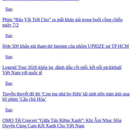
Sao
Phim “Báu Vật Trời Cho” ra mắt khán giả trong buổi công chiếu
ngày 7/2
Sao
Hơn 500 khán giả tham dự fansign của nhóm UPRIZE tại TP HCM
Sao
Legend Tour 2026 khép lại, đánh dấu cột mốc kết nối pickleball
Việt Nam với quốc tế
Sao
Truyền thuyết đô thị ‘Con ma nhà họ Hứa’ tái sinh trên màn ảnh qua
bộ phim ‘Lầu chú Hỏa’
Sao
OMO Tết Concert “Giữa Tán Rừng Xanh”: Khi Âm Nhạc Hòa
Quyện Cùng Cam Kết Xanh Cho Việt Nam