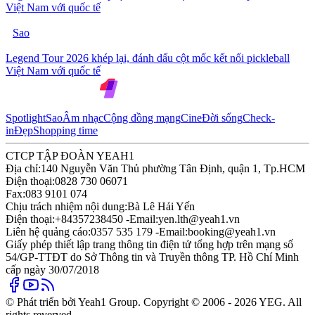
Việt Nam với quốc tế
Sao
Legend Tour 2026 khép lại, đánh dấu cột mốc kết nối pickleball
Việt Nam với quốc tế
Spotlight
Sao
Âm nhạc
Cộng đồng mạng
Cine
Đời sống
Check-
in
Đẹp
Shopping time
CTCP TẬP ĐOÀN YEAH1
Địa chỉ:
140 Nguyễn Văn Thủ phường Tân Định, quận 1, Tp.HCM
Điện thoại:
0828 730 06071
Fax:
083 9101 074
Chịu trách nhiệm nội dung:
Bà Lê Hải Yến
Điện thoại:
+84357238450 -
Email:
yen.lth@yeah1.vn
Liên hệ quảng cáo:
0357 535 179 -
Email:
booking@yeah1.vn
Giấy phép thiết lập trang thông tin điện tử tổng hợp trên mạng số
54/GP-TTĐT do Sở Thông tin và Truyền thông TP. Hồ Chí Minh
cấp ngày 30/07/2018
© Phát triển bởi Yeah1 Group. Copyright © 2006 - 2026 YEG. All
rights reverved.