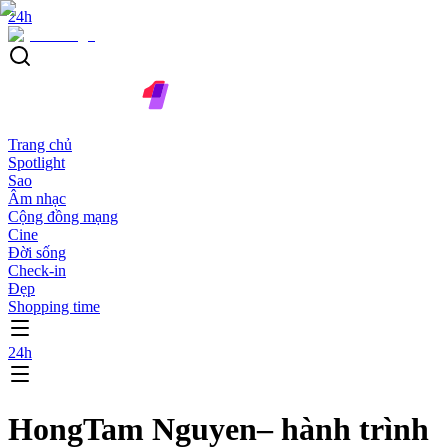
24h
Trang chủ
Spotlight
Sao
Âm nhạc
Cộng đồng mạng
Cine
Đời sống
Check-in
Đẹp
Shopping time
24h
HongTam Nguyen– hành trình