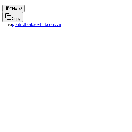
Chia sẻ
Copy
Theo
giaitri.thoibaovhnt.com.vn