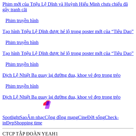
Phim mới của Triệu Lệ Dĩnh và Huỳnh Hiểu Minh chưa chiếu đã
gây tranh cãi
Phim truyền hình
Tạo hình Triệu Lệ Dĩnh được hé lộ trong poster mới của “Tiêu Dao”
Phim truyền hình
Tạo hình Triệu Lệ Dĩnh được hé lộ trong poster mới của “Tiêu Dao”
Phim truyền hình
Địch Lệ Nhiệt Ba quay lại đường đua, khoe vẻ đẹp trong trẻo
Phim truyền hình
Địch Lệ Nhiệt Ba quay lại đường đua, khoe vẻ đẹp trong trẻo
Spotlight
Sao
Âm nhạc
Cộng đồng mạng
Cine
Đời sống
Check-
in
Đẹp
Shopping time
CTCP TẬP ĐOÀN YEAH1