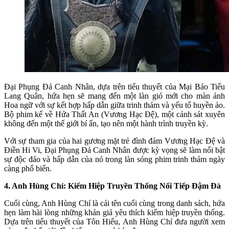
Đại Phụng Đả Canh Nhân, dựa trên tiểu thuyết của Mại Báo Tiểu
Lang Quân, hứa hẹn sẽ mang đến một làn gió mới cho màn ảnh
Hoa ngữ với sự kết hợp hấp dẫn giữa trinh thám và yếu tố huyền ảo.
Bộ phim kể về Hứa Thất An (Vương Hạc Đệ), một cảnh sát xuyên
không đến một thế giới bí ẩn, tạo nên một hành trình truyền kỳ.
Với sự tham gia của hai gương mặt trẻ đình đám Vương Hạc Đệ và
Điền Hi Vi, Đại Phụng Đả Canh Nhân được kỳ vọng sẽ làm nổi bật
sự độc đáo và hấp dẫn của nó trong làn sóng phim trinh thám ngày
càng phổ biến.
4. Anh Hùng Chí: Kiếm Hiệp Truyền Thống Nối Tiếp Đậm Đà
Cuối cùng, Anh Hùng Chí là cái tên cuối cùng trong danh sách, hứa
hẹn làm hài lòng những khán giả yêu thích kiếm hiệp truyền thống.
Dựa trên tiểu thuyết của Tôn Hiểu, Anh Hùng Chí đưa người xem