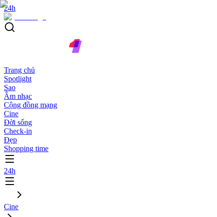
24h
Trang chủ
Spotlight
Sao
Âm nhạc
Cộng đồng mạng
Cine
Đời sống
Check-in
Đẹp
Shopping time
24h
Cine