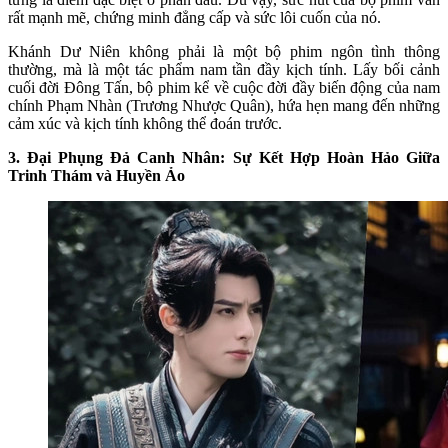
rất mạnh mẽ, chứng minh đẳng cấp và sức lôi cuốn của nó.
Khánh Dư Niên không phải là một bộ phim ngôn tình thông
thường, mà là một tác phẩm nam tần đầy kịch tính. Lấy bối cảnh
cuối đời Đông Tấn, bộ phim kể về cuộc đời đầy biến động của nam
chính Phạm Nhàn (Trương Nhược Quân), hứa hẹn mang đến những
cảm xúc và kịch tính không thể đoán trước.
3. Đại Phụng Đả Canh Nhân: Sự Kết Hợp Hoàn Hảo Giữa
Trinh Thám và Huyền Ảo