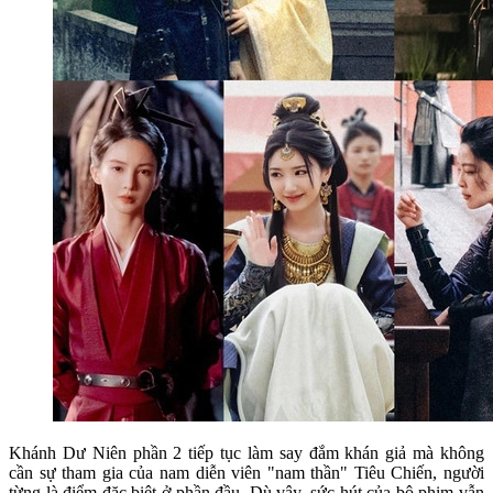
Khánh Dư Niên phần 2 tiếp tục làm say đắm khán giả mà không
cần sự tham gia của nam diễn viên "nam thần" Tiêu Chiến, người
từng là điểm đặc biệt ở phần đầu. Dù vậy, sức hút của bộ phim vẫn