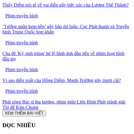
Thúy Diễm nói gì về vai diễn gây bức xúc của Lương Thế Thành?
Phim truyền hình
‘Tướng quân kem nền’ gây bão dư luận, Cục Phát thanh và Truyền
hình Trung Quốc họp khẩn
Phim truyền hình
Cha đẻ 'Ký sinh trùng' hé lộ hình ảnh đầu tiên về phim hoạt hình
đầu tay
Phim truyền hình
Vì sao diễn xuất của Hồng Diễm, Mạnh Trường gây tranh cãi?
Phim truyền hình
Phát sóng Bác sĩ tha hương, phim giúp Liên Bỉnh Phát giành giải
Thị đế Kim Chung
XEM THÊM BÀI VIẾT
ĐỌC NHIỀU