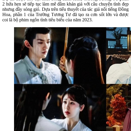
2 hứa hẹn sẽ tiếp tục làm mê đắm khán giả với câu chuyện tình đẹp
nhưng đầy sóng gió. Dựa trên tiểu thuyết của tác giả nổi tiếng Đồng
Hoa, phần 1 của Trường Tương Tư đã tạo ra cơn sốt lớn và được
coi là bộ phim ngôn tình tiêu biểu của năm 2023.