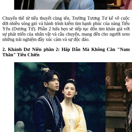
Chuyển thể từ tiểu thuyết cùng tên, Trường Tương Tư kể về cuộc
đời nhiều sóng gió và hành trình kiếm tìm hạnh phúc của nàng Tiểu
Yêu (Dương Tử). Phần 2 hứa hẹn sẽ tiếp tục đốn tim khán giả với
sự phát triển của nhân vật và câu chuyện, mang đến cho người xem
những trải nghiệm đầy xúc cảm và sự độc đáo.
2. Khánh Dư Niên phần 2: Hấp Dẫn Mà Không Cần "Nam
Thần" Tiêu Chiến