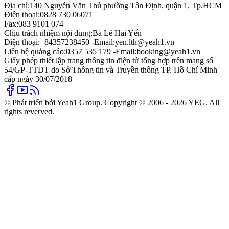
Địa chỉ:
140 Nguyễn Văn Thủ phường Tân Định, quận 1, Tp.HCM
Điện thoại:
0828 730 06071
Fax:
083 9101 074
Chịu trách nhiệm nội dung:
Bà Lê Hải Yến
Điện thoại:
+84357238450 -
Email:
yen.lth@yeah1.vn
Liên hệ quảng cáo:
0357 535 179 -
Email:
booking@yeah1.vn
Giấy phép thiết lập trang thông tin điện tử tổng hợp trên mạng số
54/GP-TTĐT do Sở Thông tin và Truyền thông TP. Hồ Chí Minh
cấp ngày 30/07/2018
© Phát triển bởi Yeah1 Group. Copyright © 2006 - 2026 YEG. All
rights reverved.