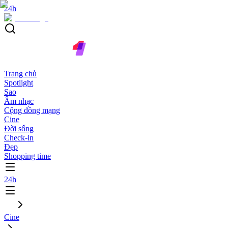
24h
Trang chủ
Spotlight
Sao
Âm nhạc
Cộng đồng mạng
Cine
Đời sống
Check-in
Đẹp
Shopping time
24h
Cine