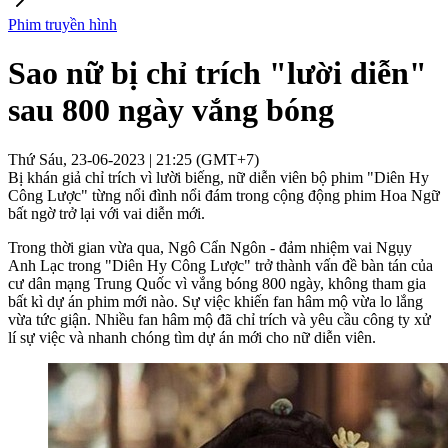
Phim truyền hình
Sao nữ bị chỉ trích "lười diễn"
sau 800 ngày vắng bóng
Thứ Sáu, 23-06-2023 | 21:25 (GMT+7)
Bị khán giả chỉ trích vì lười biếng, nữ diễn viên bộ phim "Diên Hy
Công Lược" từng nổi đình nổi đám trong cộng động phim Hoa Ngữ
bất ngờ trở lại với vai diễn mới.
Trong thời gian vừa qua, Ngô Cẩn Ngôn - đảm nhiệm vai Ngụy
Anh Lạc trong "Diên Hy Công Lược" trở thành vấn đề bàn tán của
cư dân mạng Trung Quốc vì vắng bóng 800 ngày, không tham gia
bất kì dự án phim mới nào. Sự việc khiến fan hâm mộ vừa lo lắng
vừa tức giận. Nhiều fan hâm mộ đã chỉ trích và yêu cầu công ty xử
lí sự việc và nhanh chóng tìm dự án mới cho nữ diễn viên.