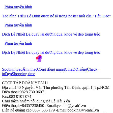
Phim truyền hình
Tạo hình Triệu Lệ Dĩnh được hé lộ trong poster mới của “Tiêu Dao”
Phim truyền hình
Địch Lệ Nhiệt Ba quay lại đường đua, khoe vẻ đẹp trong trẻo
Phim truyền hình
Địch Lệ Nhiệt Ba quay lại đường đua, khoe vẻ đẹp trong trẻo
Spotlight
Sao
Âm nhạc
Cộng đồng mạng
Cine
Đời sống
Check-
in
Đẹp
Shopping time
CTCP TẬP ĐOÀN YEAH1
Địa chỉ:
140 Nguyễn Văn Thủ phường Tân Định, quận 1, Tp.HCM
Điện thoại:
0828 730 06071
Fax:
083 9101 074
Chịu trách nhiệm nội dung:
Bà Lê Hải Yến
Điện thoại:
+84357238450 -
Email:
yen.lth@yeah1.vn
Liên hệ quảng cáo:
0357 535 179 -
Email:
booking@yeah1.vn