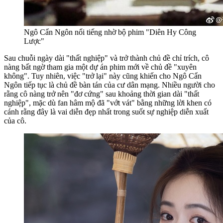
Ngô Cẩn Ngôn nổi tiếng nhờ bộ phim "Diên Hy Công
Lược"
Sau chuỗi ngày dài "thất nghiệp" và trở thành chủ đề chỉ trích, cô
nàng bất ngờ tham gia một dự án phim mới về chủ đề "xuyên
không". Tuy nhiên, việc "trở lại" này cũng khiến cho Ngô Cẩn
Ngôn tiếp tục là chủ đề bàn tán của cư dân mạng. Nhiều người cho
rằng cô nàng trở nên "đơ cứng" sau khoảng thời gian dài "thất
nghiệp", mặc dù fan hâm mộ đã "vớt vát" bằng những lời khen có
cánh rằng đây là vai diễn đẹp nhất trong suốt sự nghiệp diễn xuất
của cô.