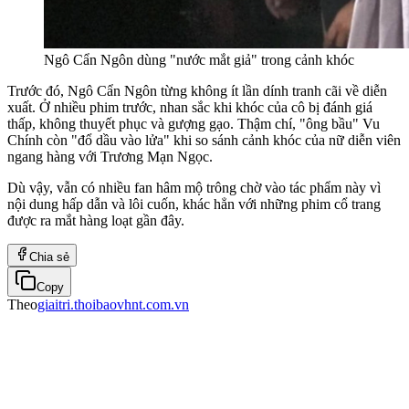
Ngô Cẩn Ngôn dùng "nước mắt giả" trong cảnh khóc
Trước đó, Ngô Cẩn Ngôn từng không ít lần dính tranh cãi về diễn
xuất. Ở nhiều phim trước, nhan sắc khi khóc của cô bị đánh giá
thấp, không thuyết phục và gượng gạo. Thậm chí, "ông bầu" Vu
Chính còn "đổ dầu vào lửa" khi so sánh cảnh khóc của nữ diễn viên
ngang hàng với Trương Mạn Ngọc.
Dù vậy, vẫn có nhiều fan hâm mộ trông chờ vào tác phẩm này vì
nội dung hấp dẫn và lôi cuốn, khác hẳn với những phim cổ trang
được ra mắt hàng loạt gần đây.
Chia sẻ
Copy
Theo
giaitri.thoibaovhnt.com.vn