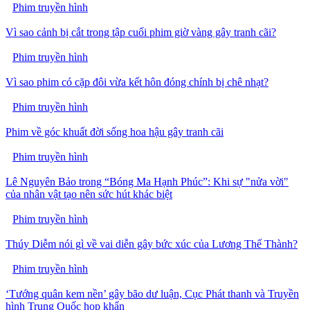
Phim truyền hình
Vì sao cảnh bị cắt trong tập cuối phim giờ vàng gây tranh cãi?
Phim truyền hình
Vì sao phim có cặp đôi vừa kết hôn đóng chính bị chê nhạt?
Phim truyền hình
Phim về góc khuất đời sống hoa hậu gây tranh cãi
Phim truyền hình
Lê Nguyên Bảo trong “Bóng Ma Hạnh Phúc”: Khi sự "nửa vời"
của nhân vật tạo nên sức hút khác biệt
Phim truyền hình
Thúy Diễm nói gì về vai diễn gây bức xúc của Lương Thế Thành?
Phim truyền hình
‘Tướng quân kem nền’ gây bão dư luận, Cục Phát thanh và Truyền
hình Trung Quốc họp khẩn