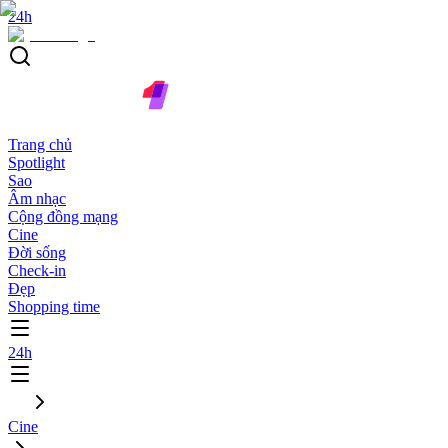
24h
Trang chủ
Spotlight
Sao
Âm nhạc
Cộng đồng mạng
Cine
Đời sống
Check-in
Đẹp
Shopping time
24h
Cine