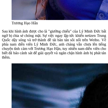
Trương Hạo Hân
Sau khi hình ảnh được cho là "giường chiếu" của Lý Minh Đức bất
ngờ bị chia sẻ chóng mặt. Sự việc ngay lập tức khiến netizen Trung
Quốc dậy sóng và trở thành đề tài bàn tán sôi nổi trên Weibo. Về
phía nam diễn viên Lý Minh Đức, anh chàng vẫn chưa lên tiếng
chuyện tình cảm với Trương Hạo Hận, tuy nhiên nam diễn viên cho
biết đã báo cảnh sát để giải quyết và ngăn chặn hình ảnh bị phát tán
thêm.