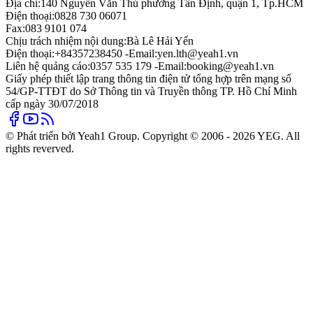
Địa chỉ:
140 Nguyễn Văn Thủ phường Tân Định, quận 1, Tp.HCM
Điện thoại:
0828 730 06071
Fax:
083 9101 074
Chịu trách nhiệm nội dung:
Bà Lê Hải Yến
Điện thoại:
+84357238450 -
Email:
yen.lth@yeah1.vn
Liên hệ quảng cáo:
0357 535 179 -
Email:
booking@yeah1.vn
Giấy phép thiết lập trang thông tin điện tử tổng hợp trên mạng số
54/GP-TTĐT do Sở Thông tin và Truyền thông TP. Hồ Chí Minh
cấp ngày 30/07/2018
© Phát triển bởi Yeah1 Group. Copyright © 2006 - 2026 YEG. All
rights reverved.