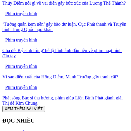
Thúy Diễm nói gì về vai diễn gây bức xúc của Lương Thế Thành?
Phim truyền hình
‘Tướng quân kem nền’ gây bão dư luận, Cục Phát thanh và Truyền
hình Trung Quốc họp khẩn
Phim truyền hình
Cha đẻ 'Ký sinh trùng' hé lộ hình ảnh đầu tiên về phim hoạt hình
đầu tay
Phim truyền hình
Vì sao diễn xuất của Hồng Diễm, Mạnh Trường gây tranh cãi?
Phim truyền hình
Phát sóng Bác sĩ tha hương, phim giúp Liên Bỉnh Phát giành giải
Thị đế Kim Chung
XEM THÊM BÀI VIẾT
ĐỌC NHIỀU