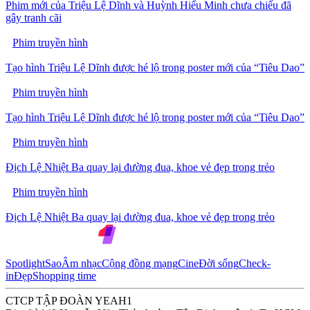
Phim mới của Triệu Lệ Dĩnh và Huỳnh Hiểu Minh chưa chiếu đã
gây tranh cãi
Phim truyền hình
Tạo hình Triệu Lệ Dĩnh được hé lộ trong poster mới của “Tiêu Dao”
Phim truyền hình
Tạo hình Triệu Lệ Dĩnh được hé lộ trong poster mới của “Tiêu Dao”
Phim truyền hình
Địch Lệ Nhiệt Ba quay lại đường đua, khoe vẻ đẹp trong trẻo
Phim truyền hình
Địch Lệ Nhiệt Ba quay lại đường đua, khoe vẻ đẹp trong trẻo
Spotlight
Sao
Âm nhạc
Cộng đồng mạng
Cine
Đời sống
Check-
in
Đẹp
Shopping time
CTCP TẬP ĐOÀN YEAH1