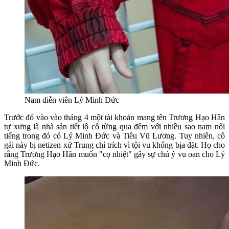
Nam diễn viên Lý Minh Đức
Trước đó vào vào tháng 4 một tài khoản mang tên Trương Hạo Hân
tự xưng là nhà sản tiết lộ cô từng qua đêm với nhiều sao nam nổi
tiếng trong đó có Lý Minh Đức và Tiêu Vũ Lương. Tuy nhiên, cô
gái này bị netizen xứ Trung chỉ trích vì tội vu khống bịa đặt. Họ cho
rằng Trương Hạo Hân muốn "cọ nhiệt" gây sự chú ý vu oan cho Lý
Minh Đức.