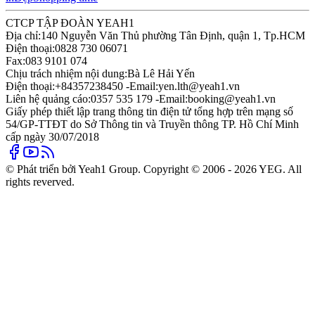
CTCP TẬP ĐOÀN YEAH1
Địa chỉ:
140 Nguyễn Văn Thủ phường Tân Định, quận 1, Tp.HCM
Điện thoại:
0828 730 06071
Fax:
083 9101 074
Chịu trách nhiệm nội dung:
Bà Lê Hải Yến
Điện thoại:
+84357238450 -
Email:
yen.lth@yeah1.vn
Liên hệ quảng cáo:
0357 535 179 -
Email:
booking@yeah1.vn
Giấy phép thiết lập trang thông tin điện tử tổng hợp trên mạng số
54/GP-TTĐT do Sở Thông tin và Truyền thông TP. Hồ Chí Minh
cấp ngày 30/07/2018
© Phát triển bởi Yeah1 Group. Copyright © 2006 - 2026 YEG. All
rights reverved.