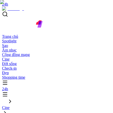
24h
Trang chủ
Spotlight
Sao
Âm nhạc
Cộng đồng mạng
Cine
Đời sống
Check-in
Đẹp
Shopping time
24h
Cine