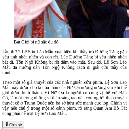
Bát Giới bị nữ sắc dụ dỗ
Lần thứ 2 Lệ Sơn Lão Mẫu xuất hiện khi thầy trò Đường Tăng gặp
yêu tinh nhền nhện và con rết. Lúc Đường Tăng bị yêu nhền nhện
bắt đi, Tôn Ngộ Không bị rết đâm vào mắt. Sau đó, Lệ Sơn Lão
Mẫu đã hướng dẫn Tôn Ngộ Không cách đi giải cứu thầy của
mình.
Theo một số giả thuyết của các nhà nghiên cứu phim, Lệ Sơn Lão
Mẫu này được cho là hóa thân của Nữ Oa nương nương sau khi thế
giới được hình thành. Vì Nữ Oa là người có cùng vị thế với Bàn
Cổ, là một trong những vị thần sáng tạo nên con người theo truyền
thuyết cổ ở Trung Quốc nên bà sở hữu sức mạnh cực lớn. Chính vì
vậy nếu chú ý trong một số cảnh phim, rõ ràng Quan Âm Bồ Tát
cũng phải nể mặt Lệ Sơn Lão Mẫu.
Chia sẻ