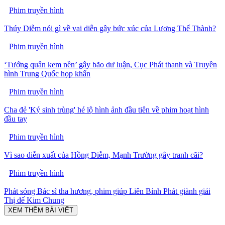
Phim truyền hình
Thúy Diễm nói gì về vai diễn gây bức xúc của Lương Thế Thành?
Phim truyền hình
‘Tướng quân kem nền’ gây bão dư luận, Cục Phát thanh và Truyền
hình Trung Quốc họp khẩn
Phim truyền hình
Cha đẻ 'Ký sinh trùng' hé lộ hình ảnh đầu tiên về phim hoạt hình
đầu tay
Phim truyền hình
Vì sao diễn xuất của Hồng Diễm, Mạnh Trường gây tranh cãi?
Phim truyền hình
Phát sóng Bác sĩ tha hương, phim giúp Liên Bỉnh Phát giành giải
Thị đế Kim Chung
XEM THÊM BÀI VIẾT