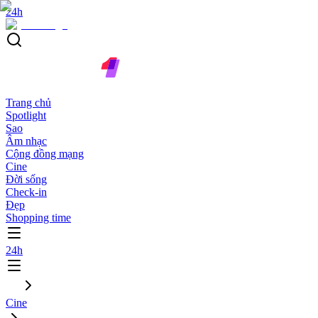
24h
Trang chủ
Spotlight
Sao
Âm nhạc
Cộng đồng mạng
Cine
Đời sống
Check-in
Đẹp
Shopping time
24h
Cine