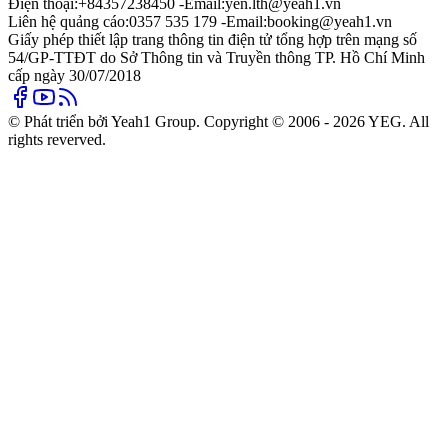
Điện thoại:
+84357238450 -
Email:
yen.lth@yeah1.vn
Liên hệ quảng cáo:
0357 535 179 -
Email:
booking@yeah1.vn
Giấy phép thiết lập trang thông tin điện tử tổng hợp trên mạng số
54/GP-TTĐT do Sở Thông tin và Truyền thông TP. Hồ Chí Minh
cấp ngày 30/07/2018
© Phát triển bởi Yeah1 Group. Copyright © 2006 - 2026 YEG. All
rights reverved.