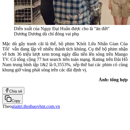
Diễn xuất của Ngụy Đại Huân được cho là "ăn đứt"
Dương Dương dù chỉ đóng vai phụ
Mặc dù gây tranh cãi là thế, bộ phim 'Khói Lửa Nhân Gian Của
Tôi' vẫn đang lập về nhiều thành tích khủng. Cụ thể bộ phim nhận
về hơn 36 triệu lượt xem trong ngày đầu tiên lên sóng trên Mango
TV. Có tổng cộng 77 hot search trên toàn mạng. Rating trên Đài Hồ
Nam trung bình tập 1&2 là 0,3553%, xếp thứ hai các phim có cùng
khung giờ vàng phát sóng trên các đài định vị.
Ảnh: tổng hợp
Chia sẻ
Copy
Theo
giaitri.thoibaovhnt.com.vn