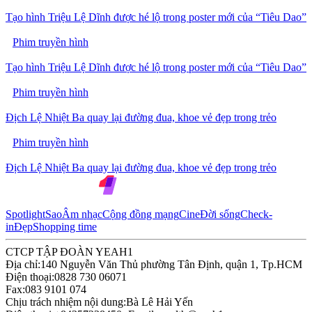
Tạo hình Triệu Lệ Dĩnh được hé lộ trong poster mới của “Tiêu Dao”
Phim truyền hình
Tạo hình Triệu Lệ Dĩnh được hé lộ trong poster mới của “Tiêu Dao”
Phim truyền hình
Địch Lệ Nhiệt Ba quay lại đường đua, khoe vẻ đẹp trong trẻo
Phim truyền hình
Địch Lệ Nhiệt Ba quay lại đường đua, khoe vẻ đẹp trong trẻo
Spotlight
Sao
Âm nhạc
Cộng đồng mạng
Cine
Đời sống
Check-
in
Đẹp
Shopping time
CTCP TẬP ĐOÀN YEAH1
Địa chỉ:
140 Nguyễn Văn Thủ phường Tân Định, quận 1, Tp.HCM
Điện thoại:
0828 730 06071
Fax:
083 9101 074
Chịu trách nhiệm nội dung:
Bà Lê Hải Yến