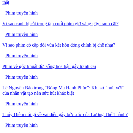
thật
Phim truyền hình
Vì sao cảnh bị cắt trong tập cuối phim giờ vàng gây tranh cãi?
Phim truyền hình
Vì sao phim có cặp đôi vừa kết hôn đóng chính bị chê nhạt?
Phim truyền hình
Phim về góc khuất đời sống hoa hậu gây tranh cãi
Phim truyền hình
Lê Nguyên Bảo trong “Bóng Ma Hạnh Phúc”: Khi sự "nửa vời"
của nhân vật tạo nên sức hút khác biệt
Phim truyền hình
Thúy Diễm nói gì về vai diễn gây bức xúc của Lương Thế Thành?
Phim truyền hình