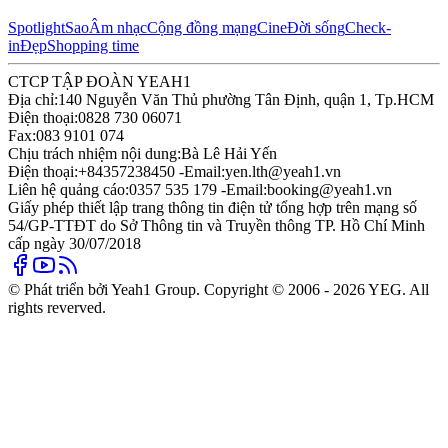
Spotlight
Sao
Âm nhạc
Cộng đồng mạng
Cine
Đời sống
Check-
in
Đẹp
Shopping time
CTCP TẬP ĐOÀN YEAH1
Địa chỉ:
140 Nguyễn Văn Thủ phường Tân Định, quận 1, Tp.HCM
Điện thoại:
0828 730 06071
Fax:
083 9101 074
Chịu trách nhiệm nội dung:
Bà Lê Hải Yến
Điện thoại:
+84357238450 -
Email:
yen.lth@yeah1.vn
Liên hệ quảng cáo:
0357 535 179 -
Email:
booking@yeah1.vn
Giấy phép thiết lập trang thông tin điện tử tổng hợp trên mạng số
54/GP-TTĐT do Sở Thông tin và Truyền thông TP. Hồ Chí Minh
cấp ngày 30/07/2018
© Phát triển bởi Yeah1 Group. Copyright © 2006 - 2026 YEG. All
rights reverved.