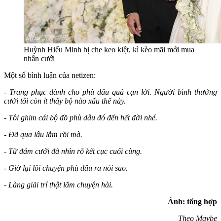
Huỳnh Hiểu Minh bị che keo kiệt, kì kèo mãi mới mua
nhẫn cưới
Một số bình luận của netizen:
- Trang phục dành cho phù dâu quá cạn lời. Người bình thường
cưới tôi còn ít thấy bộ nào xấu thế này.
- Tôi ghim cái bộ đồ phù dâu đó đến hết đời nhé.
- Đã qua lâu lắm rồi mà.
- Từ đám cưới đã nhìn rõ kết cục cuối cùng.
- Giờ lại lôi chuyện phù dâu ra nói sao.
- Làng giải trí thật lắm chuyện hài.
Ảnh: tổng hợp
Theo Maybe