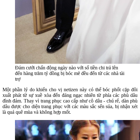
Đám cưới chấn động ngày nào với số tiền chi trả lên
đến hàng trăm tỷ đồng bị bóc mẽ đều đến từ các nhà tài
trợ
Một phần lý do khiến cho vị netizen này có thể bóc phốt cặp đôi
xuất phát từ sự xuề xòa đến đáng ngạc nhiên từ phía các phù dâu
đình đám. Thay vì trang phục cao cấp như cô dâu - chú rể, dàn phù
dâu được cho diện trang phục với các màu sắc sến súa, bị nhận xét
là quá quê mùa và không hợp mốt.