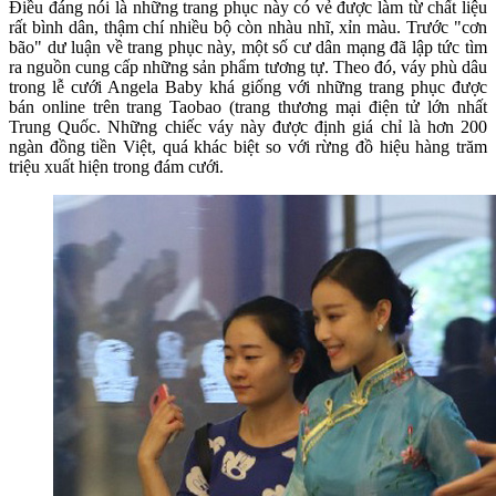
Điều đáng nói là những trang phục này có vẻ được làm từ chất liệu
rất bình dân, thậm chí nhiều bộ còn nhàu nhĩ, xỉn màu. Trước "cơn
bão" dư luận về trang phục này, một số cư dân mạng đã lập tức tìm
ra nguồn cung cấp những sản phẩm tương tự. Theo đó, váy phù dâu
trong lễ cưới Angela Baby khá giống với những trang phục được
bán online trên trang Taobao (trang thương mại điện tử lớn nhất
Trung Quốc. Những chiếc váy này được định giá chỉ là hơn 200
ngàn đồng tiền Việt, quá khác biệt so với rừng đồ hiệu hàng trăm
triệu xuất hiện trong đám cưới.