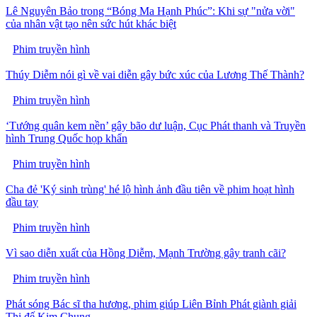
Lê Nguyên Bảo trong “Bóng Ma Hạnh Phúc”: Khi sự "nửa vời"
của nhân vật tạo nên sức hút khác biệt
Phim truyền hình
Thúy Diễm nói gì về vai diễn gây bức xúc của Lương Thế Thành?
Phim truyền hình
‘Tướng quân kem nền’ gây bão dư luận, Cục Phát thanh và Truyền
hình Trung Quốc họp khẩn
Phim truyền hình
Cha đẻ 'Ký sinh trùng' hé lộ hình ảnh đầu tiên về phim hoạt hình
đầu tay
Phim truyền hình
Vì sao diễn xuất của Hồng Diễm, Mạnh Trường gây tranh cãi?
Phim truyền hình
Phát sóng Bác sĩ tha hương, phim giúp Liên Bỉnh Phát giành giải
Thị đế Kim Chung