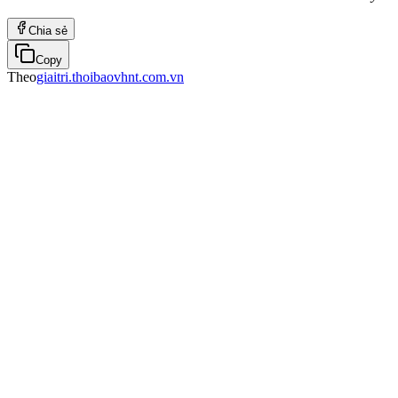
Chia sẻ
Copy
Theo
giaitri.thoibaovhnt.com.vn