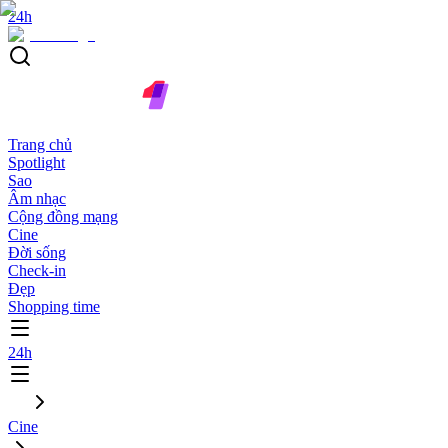
24h
Trang chủ
Spotlight
Sao
Âm nhạc
Cộng đồng mạng
Cine
Đời sống
Check-in
Đẹp
Shopping time
24h
Cine