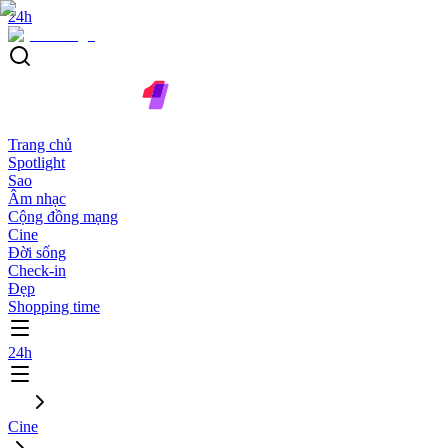
24h
Trang chủ
Spotlight
Sao
Âm nhạc
Cộng đồng mạng
Cine
Đời sống
Check-in
Đẹp
Shopping time
24h
Cine