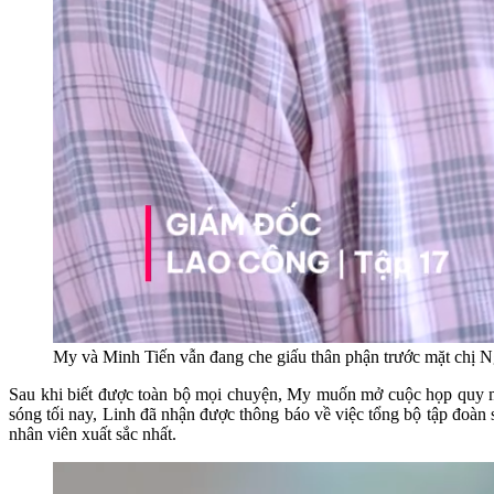
My và Minh Tiến vẫn đang che giấu thân phận trước mặt chị 
Sau khi biết được toàn bộ mọi chuyện, My muốn mở cuộc họp quy mô 
sóng tối nay, Linh đã nhận được thông báo về việc tổng bộ tập đoàn 
nhân viên xuất sắc nhất.