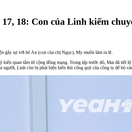
17, 18: Con của Linh kiếm chuyệ
ện gây sự với bé An (con của chị Ngọc), My muốn làm ra lẽ.
ý kiến quan tâm từ cộng đồng mạng. Trong tập trước đó, Mai đã tiết lộ
 người, Linh còn bị phát hiện biển thủ công quỹ của công ty để bỏ vào