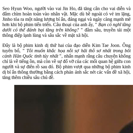
Seo Hyun Woo, người vào vai Jin Ho, đã tăng cân cho vai diễn và
đắm chìm hoàn toàn vào nhân vật. Mặc dù bề ngoài có vẻ im lặng,
Jinho tỏa ra một năng lượng bí ẩn, đáng ngại và ngày càng mạnh mẽ
hơn khi bộ phim tiến triển. Câu thoại của anh ấy, "
Bạn có nghĩ tầng
dưới có thể đánh bại tầng trên không?
" đâm sâu, truyền tải một
thông điệp lạnh lùng và sâu sắc về mặt xã hội.
Đây là bộ phim kinh dị thứ hai của đạo diễn Kim Tae Joon. Ông
tuyên bố, "
Tôi muốn khắc họa nỗi sợ hãi thô sơ nhất trong bối
cảnh Hàn Quốc tinh túy nhất
", nhấn mạnh rằng câu chuyện không
chỉ là về tiếng ồn, mà còn về sự đổ vỡ của các mối quan hệ giữa con
người và sự điên rồ sau đó. Bộ phim vượt qua những bộ phim kinh
dị bí ẩn thông thường bằng cách phản ánh sắc nét các vấn đề xã hội,
tăng thêm chiều sâu chủ đề.