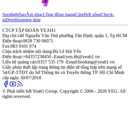
Spotlight
Sao
Âm nhạc
Cộng đồng mạng
Cine
Đời sống
Check-
in
Đẹp
Shopping time
CTCP TẬP ĐOÀN YEAH1
Địa chỉ:
140 Nguyễn Văn Thủ phường Tân Định, quận 1, Tp.HCM
Điện thoại:
0828 730 06071
Fax:
083 9101 074
Chịu trách nhiệm nội dung:
Bà Lê Hải Yến
Điện thoại:
+84357238450 -
Email:
yen.lth@yeah1.vn
Liên hệ quảng cáo:
0357 535 179 -
Email:
booking@yeah1.vn
Giấy phép thiết lập trang thông tin điện tử tổng hợp trên mạng số
54/GP-TTĐT do Sở Thông tin và Truyền thông TP. Hồ Chí Minh
cấp ngày 30/07/2018
© Phát triển bởi Yeah1 Group. Copyright © 2006 - 2026 YEG. All
rights reverved.