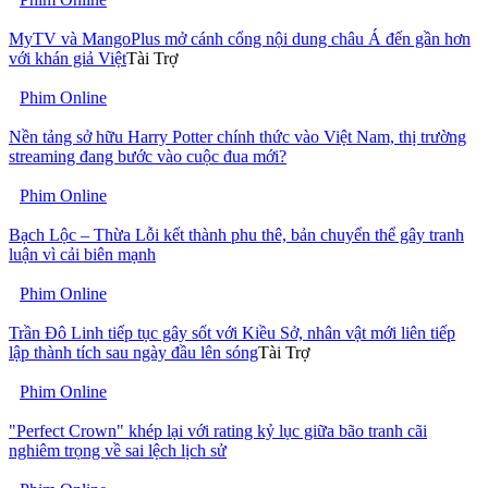
MyTV và MangoPlus mở cánh cổng nội dung châu Á đến gần hơn
với khán giả Việt
Tài Trợ
Phim Online
Nền tảng sở hữu Harry Potter chính thức vào Việt Nam, thị trường
streaming đang bước vào cuộc đua mới?
Phim Online
Bạch Lộc – Thừa Lỗi kết thành phu thê, bản chuyển thể gây tranh
luận vì cải biên mạnh
Phim Online
Trần Đô Linh tiếp tục gây sốt với Kiều Sở, nhân vật mới liên tiếp
lập thành tích sau ngày đầu lên sóng
Tài Trợ
Phim Online
"Perfect Crown" khép lại với rating kỷ lục giữa bão tranh cãi
nghiêm trọng về sai lệch lịch sử