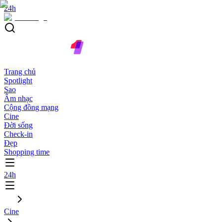
24h
Trang chủ
Spotlight
Sao
Âm nhạc
Cộng đồng mạng
Cine
Đời sống
Check-in
Đẹp
Shopping time
24h
Cine