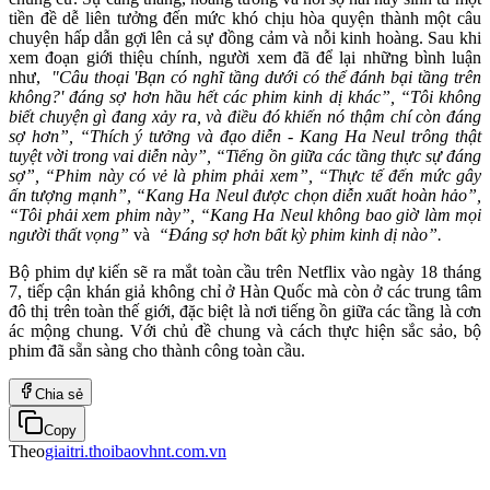
tiền đề dễ liên tưởng đến mức khó chịu hòa quyện thành một câu
chuyện hấp dẫn gợi lên cả sự đồng cảm và nỗi kinh hoàng. Sau khi
xem đoạn giới thiệu chính, người xem đã để lại những bình luận
như,
"Câu thoại 'Bạn có nghĩ tầng dưới có thể đánh bại tầng trên
không?' đáng sợ hơn hầu hết các phim kinh dị khác”, “Tôi không
biết chuyện gì đang xảy ra, và điều đó khiến nó thậm chí còn đáng
sợ hơn”, “Thích ý tưởng và đạo diễn - Kang Ha Neul trông thật
tuyệt vời trong vai diễn này”, “Tiếng ồn giữa các tầng thực sự đáng
sợ”, “Phim này có vẻ là phim phải xem”, “Thực tế đến mức gây
ấn tượng mạnh”, “Kang Ha Neul được chọn diễn xuất hoàn hảo”,
“Tôi phải xem phim này”, “Kang Ha Neul không bao giờ làm mọi
người thất vọng”
và
“Đáng sợ hơn bất kỳ phim kinh dị nào”.
Bộ phim dự kiến ​​sẽ ra mắt toàn cầu trên Netflix vào ngày 18 tháng
7, tiếp cận khán giả không chỉ ở Hàn Quốc mà còn ở các trung tâm
đô thị trên toàn thế giới, đặc biệt là nơi tiếng ồn giữa các tầng là cơn
ác mộng chung. Với chủ đề chung và cách thực hiện sắc sảo, bộ
phim đã sẵn sàng cho thành công toàn cầu.
Chia sẻ
Copy
Theo
giaitri.thoibaovhnt.com.vn