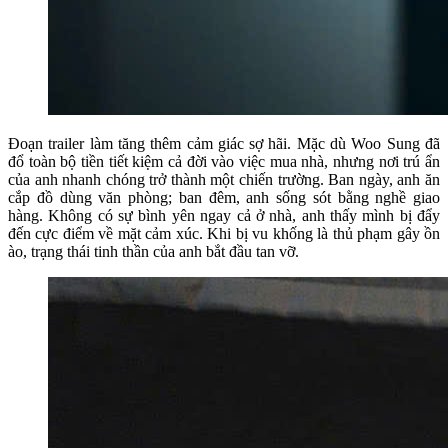
Đoạn trailer làm tăng thêm cảm giác sợ hãi. Mặc dù Woo Sung đã
đổ toàn bộ tiền tiết kiệm cả đời vào việc mua nhà, nhưng nơi trú ẩn
của anh nhanh chóng trở thành một chiến trường. Ban ngày, anh ăn
cắp đồ dùng văn phòng; ban đêm, anh sống sót bằng nghề giao
hàng. Không có sự bình yên ngay cả ở nhà, anh thấy mình bị đẩy
đến cực điểm về mặt cảm xúc. Khi bị vu khống là thủ phạm gây ồn
ào, trạng thái tinh thần của anh bắt đầu tan vỡ.