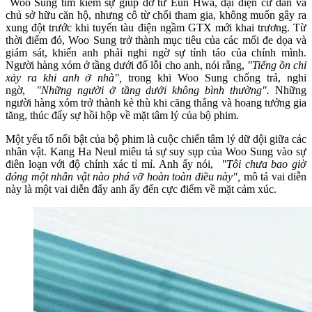
Woo Sung tìm kiếm sự giúp đỡ từ Eun Hwa, đại diện cư dân và
chủ sở hữu căn hộ, nhưng cô từ chối tham gia, không muốn gây ra
xung đột trước khi tuyến tàu điện ngầm GTX mới khai trương. Từ
thời điểm đó, Woo Sung trở thành mục tiêu của các mối đe dọa và
giám sát, khiến anh phải nghi ngờ sự tỉnh táo của chính mình.
Người hàng xóm ở tầng dưới đổ lỗi cho anh, nói rằng,
"Tiếng ồn chỉ
xảy ra khi anh ở nhà",
trong khi Woo Sung chống trả, nghi
ngờ,
"Những người ở tầng dưới không bình thường".
Những
người hàng xóm trở thành kẻ thù khi căng thẳng và hoang tưởng gia
tăng, thúc đẩy sự hồi hộp về mặt tâm lý của bộ phim.
Một yếu tố nổi bật của bộ phim là cuộc chiến tâm lý dữ dội giữa các
nhân vật. Kang Ha Neul miêu tả sự suy sụp của Woo Sung vào sự
điên loạn với độ chính xác tỉ mỉ. Anh ấy nói,
"Tôi chưa bao giờ
đóng một nhân vật nào phá vỡ hoàn toàn điều này",
mô tả vai diễn
này là một vai diễn đẩy anh ấy đến cực điểm về mặt cảm xúc.