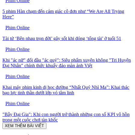
Phim Online
5 phim Hàn chạm đến cảm giác cô đơn như “We Are All Trying
Here”
Phim Online
Tài tử ‘Bên nhau trọn đời’ gây sốt khi đóng ‘tổng tài’ ở tuổi 51
Phim Online
Khi "ác nữ" đối đầu "ác quỷ": Siêu phẩm xuyên không "Tri Huyện
Đại Nhân" chính thức khuấy đảo màn ảnh Việt
Phim Online
Khai máy phim kinh dị học đường “Nhất Quỷ Nhì Ma”: Khai thác
bạo lực tinh thần dưới lớp vỏ tâm linh
Phim Online
"Bẫy Đại Gia": Khi con người trở thành những con số KPI vô hồn
trong một cuộc chơi tàn khốc
XEM THÊM BÀI VIẾT