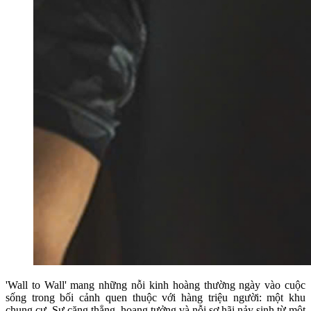
'Wall to Wall' mang những nỗi kinh hoàng thường ngày vào cuộc
sống trong bối cảnh quen thuộc với hàng triệu người: một khu
chung cư. Sự căng thẳng, hoang tưởng và nỗi sợ hãi nảy sinh từ một