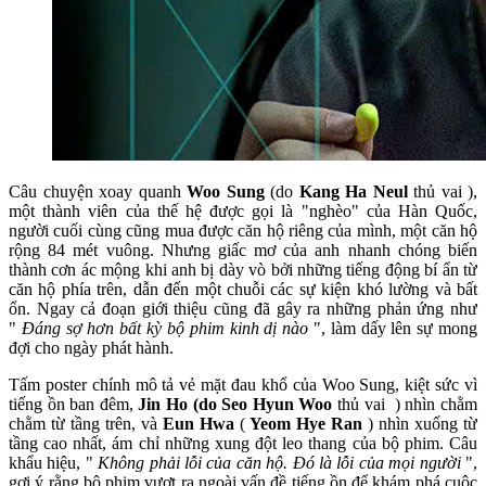
Câu chuyện xoay quanh
Woo Sung
(do
Kang Ha Neul
thủ vai ),
một thành viên của thế hệ được gọi là "nghèo" của Hàn Quốc,
người cuối cùng cũng mua được căn hộ riêng của mình, một căn hộ
rộng 84 mét vuông. Nhưng giấc mơ của anh nhanh chóng biến
thành cơn ác mộng khi anh bị dày vò bởi những tiếng động bí ẩn từ
căn hộ phía trên, dẫn đến một chuỗi các sự kiện khó lường và bất
ổn. Ngay cả đoạn giới thiệu cũng đã gây ra những phản ứng như
"
Đáng sợ hơn bất kỳ bộ phim kinh dị nào
", làm dấy lên sự mong
đợi cho ngày phát hành.
Tấm poster chính mô tả vẻ mặt đau khổ của Woo Sung, kiệt sức vì
tiếng ồn ban đêm,
Jin Ho (do Seo Hyun Woo
thủ vai ) nhìn chằm
chằm từ tầng trên, và
Eun Hwa
(
Yeom Hye Ran
) nhìn xuống từ
tầng cao nhất, ám chỉ những xung đột leo thang của bộ phim. Câu
khẩu hiệu, "
Không phải lỗi của căn hộ. Đó là lỗi của mọi người
",
gợi ý rằng bộ phim vượt ra ngoài vấn đề tiếng ồn để khám phá cuộc