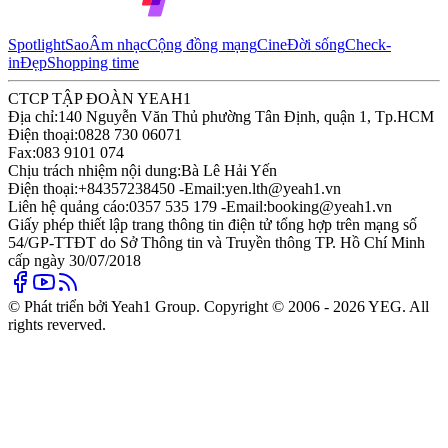
Spotlight
Sao
Âm nhạc
Cộng đồng mạng
Cine
Đời sống
Check-
in
Đẹp
Shopping time
CTCP TẬP ĐOÀN YEAH1
Địa chỉ:
140 Nguyễn Văn Thủ phường Tân Định, quận 1, Tp.HCM
Điện thoại:
0828 730 06071
Fax:
083 9101 074
Chịu trách nhiệm nội dung:
Bà Lê Hải Yến
Điện thoại:
+84357238450 -
Email:
yen.lth@yeah1.vn
Liên hệ quảng cáo:
0357 535 179 -
Email:
booking@yeah1.vn
Giấy phép thiết lập trang thông tin điện tử tổng hợp trên mạng số
54/GP-TTĐT do Sở Thông tin và Truyền thông TP. Hồ Chí Minh
cấp ngày 30/07/2018
© Phát triển bởi Yeah1 Group. Copyright © 2006 - 2026 YEG. All
rights reverved.