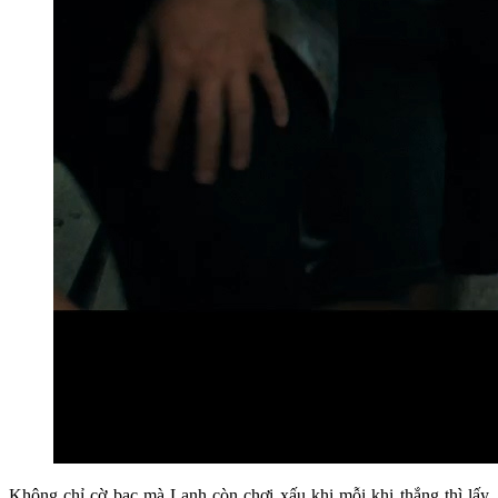
Không chỉ cờ bạc mà Lanh còn chơi xấu khi mỗi khi thắng thì lấy