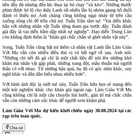
tiền đầy đủ nhưng đến lúc thua lại bỏ chạy “xù kèo”. Những thước
phim được hé lộ cho thấy Lanh rất nhiều lần bị nhóm giang hồ đuổi
đánh vì thiếu nợ. Anh chàng cũng không ngại nhảy từ trên cầu
xuống sông chỉ để trốn chủ nợ. Tuấn Trần tâm sự: “Vai diễn khác
hẳn với những nhân vật Tuấn từng tham gia trước đây. Tuấn đánh
giá đây là vai diễn bầm dập nhất sự nghiệp”. Đạo diễn Trung Lùn
còn khẳng định thêm là “khán giả chắc chắn sẽ ghét nhân vật này”.
Song, Tuấn Trần cũng bật mí thêm cả nhân vật Lanh lẫn Làm Giàu
Với Ma vẫn còn nhiều điều thú vị và bất ngờ về sau. Anh nói:
“Những chi tiết đá gà chỉ là một chất liệu để nói lên những khó
khăn mà nhân vật gặp phải, những xung đột, mâu thuẫn mà người
thân có với nhau. Từ những hậu quả, họ đã có góc nhìn khác, suy
nghĩ khác và dần dần hiểu nhau nhiều hơn”.
Với hình ảnh độc lạ mới mẻ này, Tuấn Trần hứa hẹn sẽ mang đến
một trải nghiệm khác cho khán giả ngoài rạp. Làm Giàu Với Ma
cũng không chỉ là một câu chuyện hài hước, giải trí mà chắc chắn
vẫn còn những cảm xúc khác để người xem khám phá.
Làm Giàu Với Ma dự kiến khởi chiếu ngày 30.08.2024 tại các
rạp trên toàn quốc.
Chia sẻ