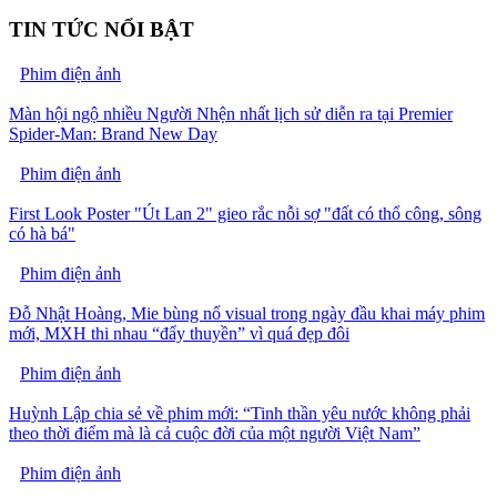
TIN TỨC NỔI BẬT
Phim điện ảnh
Màn hội ngộ nhiều Người Nhện nhất lịch sử diễn ra tại Premier
Spider-Man: Brand New Day
Phim điện ảnh
First Look Poster "Út Lan 2" gieo rắc nỗi sợ "đất có thổ công, sông
có hà bá"
Phim điện ảnh
Đỗ Nhật Hoàng, Mie bùng nổ visual trong ngày đầu khai máy phim
mới, MXH thi nhau “đẩy thuyền” vì quá đẹp đôi
Phim điện ảnh
Huỳnh Lập chia sẻ về phim mới: “Tinh thần yêu nước không phải
theo thời điểm mà là cả cuộc đời của một người Việt Nam”
Phim điện ảnh