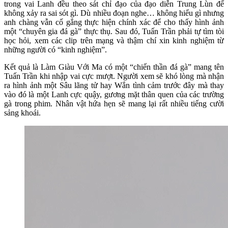
trong vai Lanh đều theo sát chỉ đạo của đạo diễn Trung Lùn để
không xảy ra sai sót gì. Dù nhiều đoạn nghe… không hiểu gì nhưng
anh chàng vẫn cố gắng thực hiện chính xác để cho thấy hình ảnh
một “chuyên gia đá gà” thực thụ. Sau đó, Tuấn Trần phải tự tìm tòi
học hỏi, xem các clip trên mạng và thậm chí xin kinh nghiệm từ
những người có “kinh nghiệm”.
Kết quả là Làm Giàu Với Ma có một “chiến thần đá gà” mang tên
Tuấn Trần khi nhập vai cực mượt. Người xem sẽ khó lòng mà nhận
ra hình ảnh một Sâu lãng tử hay Wắn tình cảm trước đây mà thay
vào đó là một Lanh cực quậy, gương mặt thân quen của các trường
gà trong phim. Nhân vật hứa hẹn sẽ mang lại rất nhiều tiếng cười
sảng khoái.