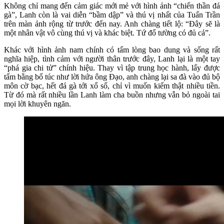
Không chỉ mang đến cảm giác mới mẻ với hình ảnh “chiến thần đá
gà”, Lanh còn là vai diễn “bầm dập” và thú vị nhất của Tuấn Trần
trên màn ảnh rộng từ trước đến nay. Anh chàng tiết lộ: “Đây sẽ là
một nhân vật vô cùng thú vị và khác biệt. Tứ đổ tường có đủ cả”.
Khác với hình ảnh nam chính có tấm lòng bao dung và sống rất
nghĩa hiệp, tình cảm với người thân trước đây, Lanh lại là một tay
“phá gia chi tử” chính hiệu. Thay vì tập trung học hành, lấy được
tấm bằng bổ túc như lời hứa ông Đạo, anh chàng lại sa đà vào đủ bộ
môn cờ bạc, hết đá gà tới xổ số, chỉ vì muốn kiếm thật nhiều tiền.
Từ đó mà rất nhiều lần Lanh làm cha buồn nhưng vẫn bỏ ngoài tai
mọi lời khuyên ngăn.