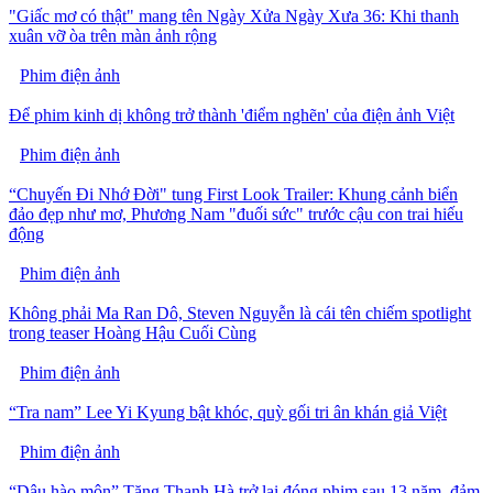
"Giấc mơ có thật" mang tên Ngày Xửa Ngày Xưa 36: Khi thanh
xuân vỡ òa trên màn ảnh rộng
Phim điện ảnh
Để phim kinh dị không trở thành 'điểm nghẽn' của điện ảnh Việt
Phim điện ảnh
“Chuyến Đi Nhớ Đời" tung First Look Trailer: Khung cảnh biển
đảo đẹp như mơ, Phương Nam "đuối sức" trước cậu con trai hiếu
động
Phim điện ảnh
Không phải Ma Ran Dô, Steven Nguyễn là cái tên chiếm spotlight
trong teaser Hoàng Hậu Cuối Cùng
Phim điện ảnh
“Tra nam” Lee Yi Kyung bật khóc, quỳ gối tri ân khán giả Việt
Phim điện ảnh
“Dâu hào môn” Tăng Thanh Hà trở lại đóng phim sau 13 năm, đảm