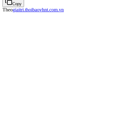
Copy
Theo
giaitri.thoibaovhnt.com.vn