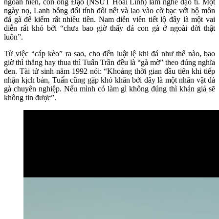
ngoan hiền, con ông Đạo (NSƯT Hoài Linh) làm nghề đạo tì. Một
ngày nọ, Lanh bỗng đổi tính đổi nết và lao vào cờ bạc với bộ môn
đá gà để kiếm rất nhiều tiền. Nam diễn viên tiết lộ đây là một vai
diễn rất khó bởi “chưa bao giờ thấy đá con gà ở ngoài đời thật
luôn”.
Từ việc “cáp kèo” ra sao, cho đến luật lệ khi đá như thế nào, bao
giờ thì thắng hay thua thì Tuấn Trần đều là “gà mờ” theo đúng nghĩa
đen. Tài tử sinh năm 1992 nói: “Khoảng thời gian đầu tiên khi tiếp
nhận kịch bản, Tuấn cũng gặp khó khăn bởi đây là một nhân vật đá
gà chuyên nghiệp. Nếu mình có làm gì không đúng thì khán giả sẽ
không tin được”.