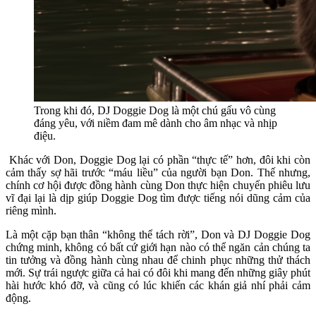
Trong khi đó, DJ Doggie Dog là một chú gấu vô cùng
đáng yêu, với niềm đam mê dành cho âm nhạc và nhịp
điệu.
Khác với Don, Doggie Dog lại có phần “thực tế” hơn, đôi khi còn
cảm thấy sợ hãi trước “máu liều” của người bạn Don. Thế nhưng,
chính cơ hội được đồng hành cùng Don thực hiện chuyến phiêu lưu
vĩ đại lại là dịp giúp Doggie Dog tìm được tiếng nói dũng cảm của
riêng mình.
Là một cặp bạn thân “không thể tách rời”, Don và DJ Doggie Dog
chứng minh, không có bất cứ giới hạn nào có thể ngăn cản chúng ta
tin tưởng và đồng hành cùng nhau để chinh phục những thử thách
mới. Sự trái ngược giữa cả hai có đôi khi mang đến những giây phút
hài hước khó đỡ, và cũng có lúc khiến các khán giả nhí phải cảm
động.