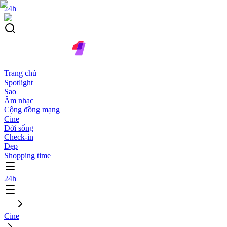
24h
Trang chủ
Spotlight
Sao
Âm nhạc
Cộng đồng mạng
Cine
Đời sống
Check-in
Đẹp
Shopping time
24h
Cine