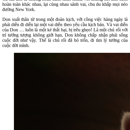
hoàn toàn khác nhau, lại cùng nhau sánh vai, chu du khắp mọi nẻo
đường New York.
Don xuất thân từ trong một đoàn kịch, với công việc hàng ngày là
phải diễn đi diễn lại một vai diễn theo yêu cầu kịch bản. Và vai diễn
của Don … luôn là một kẻ thất bại, bị trêu ghẹo! Là một chú rối với
trí tưởng tượng không giới hạn, Don không chấp nhận phải sống
cuộc đời như vậy. Thế là chú rối đã bỏ trốn, đi tìm lý tưởng của
cuộc đời mình.