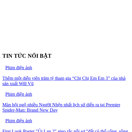
TIN TỨC NỔI BẬT
Phim điện ảnh
Thêm một diễn viên trăm tỷ tham gia “Chị Chị Em Em 3” của nhà
sản xuất Will Vũ
Phim điện ảnh
Màn hội ngộ nhiều Người Nhện nhất lịch sử diễn ra tại Premier
Spider-Man: Brand New Day
Phim điện ảnh
First Look Poster "Út Lan 2" gieo rắc nỗi sợ "đất có thổ công, sông