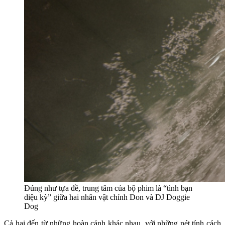
Đúng như tựa đề, trung tâm của bộ phim là “tình bạn
diệu kỳ” giữa hai nhân vật chính Don và DJ Doggie
Dog
Cả hai đến từ những hoàn cảnh khác nhau, với những nét tính cách