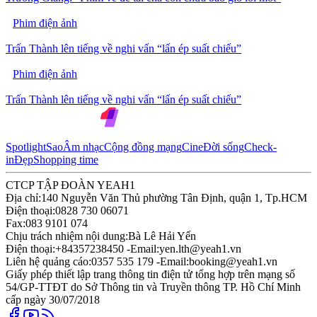
Phim điện ảnh
Trấn Thành lên tiếng về nghi vấn “lấn ép suất chiếu”
Phim điện ảnh
Trấn Thành lên tiếng về nghi vấn “lấn ép suất chiếu”
Spotlight
Sao
Âm nhạc
Cộng đồng mạng
Cine
Đời sống
Check-
in
Đẹp
Shopping time
CTCP TẬP ĐOÀN YEAH1
Địa chỉ:
140 Nguyễn Văn Thủ phường Tân Định, quận 1, Tp.HCM
Điện thoại:
0828 730 06071
Fax:
083 9101 074
Chịu trách nhiệm nội dung:
Bà Lê Hải Yến
Điện thoại:
+84357238450 -
Email:
yen.lth@yeah1.vn
Liên hệ quảng cáo:
0357 535 179 -
Email:
booking@yeah1.vn
Giấy phép thiết lập trang thông tin điện tử tổng hợp trên mạng số
54/GP-TTĐT do Sở Thông tin và Truyền thông TP. Hồ Chí Minh
cấp ngày 30/07/2018