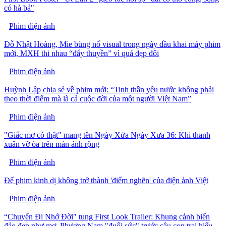
có hà bá"
Phim điện ảnh
Đỗ Nhật Hoàng, Mie bùng nổ visual trong ngày đầu khai máy phim
mới, MXH thi nhau “đẩy thuyền” vì quá đẹp đôi
Phim điện ảnh
Huỳnh Lập chia sẻ về phim mới: “Tinh thần yêu nước không phải
theo thời điểm mà là cả cuộc đời của một người Việt Nam”
Phim điện ảnh
"Giấc mơ có thật" mang tên Ngày Xửa Ngày Xưa 36: Khi thanh
xuân vỡ òa trên màn ảnh rộng
Phim điện ảnh
Để phim kinh dị không trở thành 'điểm nghẽn' của điện ảnh Việt
Phim điện ảnh
“Chuyến Đi Nhớ Đời" tung First Look Trailer: Khung cảnh biển
đảo đẹp như mơ, Phương Nam "đuối sức" trước cậu con trai hiếu