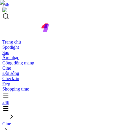
24h
Trang chủ
Spotlight
Sao
Âm nhạc
Cộng đồng mạng
Cine
Đời sống
Check-in
Đẹp
Shopping time
24h
Cine