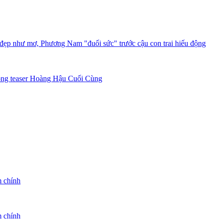
 đẹp như mơ, Phương Nam "đuối sức" trước cậu con trai hiếu động
rong teaser Hoàng Hậu Cuối Cùng
m chính
m chính