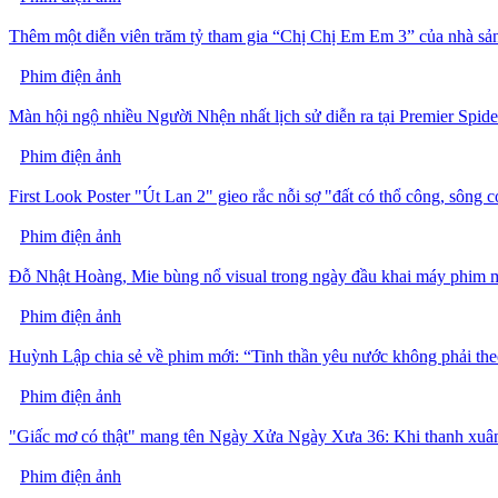
Thêm một diễn viên trăm tỷ tham gia “Chị Chị Em Em 3” của nhà sản
Phim điện ảnh
Màn hội ngộ nhiều Người Nhện nhất lịch sử diễn ra tại Premier Sp
Phim điện ảnh
First Look Poster "Út Lan 2" gieo rắc nỗi sợ "đất có thổ công, sông c
Phim điện ảnh
Đỗ Nhật Hoàng, Mie bùng nổ visual trong ngày đầu khai máy phim m
Phim điện ảnh
Huỳnh Lập chia sẻ về phim mới: “Tinh thần yêu nước không phải the
Phim điện ảnh
"Giấc mơ có thật" mang tên Ngày Xửa Ngày Xưa 36: Khi thanh xuân
Phim điện ảnh