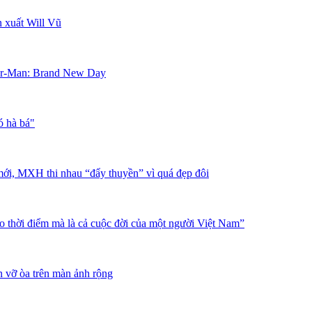
 xuất Will Vũ
ider-Man: Brand New Day
ó hà bá"
ới, MXH thi nhau “đẩy thuyền” vì quá đẹp đôi
o thời điểm mà là cả cuộc đời của một người Việt Nam”
 vỡ òa trên màn ảnh rộng