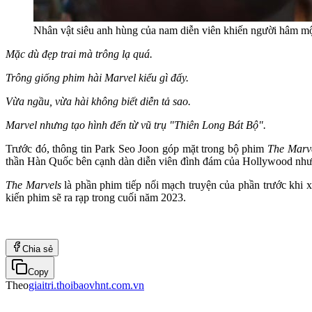
Nhân vật siêu anh hùng của nam diễn viên khiến người hâm mộ
Mặc dù đẹp trai mà trông lạ quá.
Trông giống phim hài Marvel kiểu gì đấy.
Vừa ngầu, vừa hài không biết diễn tả sao.
Marvel nhưng tạo hình đến từ vũ trụ "Thiên Long Bát Bộ".
Trước đó, thông tin Park Seo Joon góp mặt trong bộ phim
The Marv
thần Hàn Quốc bên cạnh dàn diễn viên đình đám của Hollywood như 
The Marvels
là phần phim tiếp nối mạch truyện của phần trước khi 
kiến phim sẽ ra rạp trong cuối năm 2023.
Chia sẻ
Copy
Theo
giaitri.thoibaovhnt.com.vn