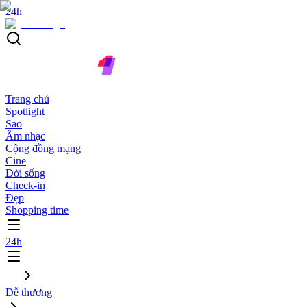
24h
Trang chủ
Spotlight
Sao
Âm nhạc
Cộng đồng mạng
Cine
Đời sống
Check-in
Đẹp
Shopping time
24h
Dễ thương