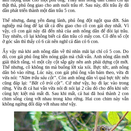
thật thà, phú ông giao cho anh nuôi trâu rẽ. Sau này, đôi trâu ấy đã
dần phát triển thành một đàn trâu 5 con.
Thế nhưng, đang yên đang lành, phú ông đột ngột qua đời. Sản
nghiệp mà ông để lại tất cả đều giao cho cô con gái duy nhất. Vì
vậy, cô con gái này đã đến nhà của anh nông dân để đòi lại trâu.
Tuy nhiên, cô lại không biết cả đàn trâu có mấy con. Cô đến số cột
ở góc sân thì thấy có 6 cái nên nghĩ cả đàn có 6 con.
Ấy vậy mà khi anh nông dân về thì nhìn mãi lại chỉ có 5 con. Do
đó, con gái phú ông liền nóng giận mà chất vấn. Anh nông dân mới
giải thích rằng, vì một cây cột sắp gãy nên anh phải dựng cột mới.
Thế nhưng, cô không tin mà buông lời xỉa xói. Bực tức, anh nông
dân bỏ vào rừng. Lúc này, con gái phú ông vẫn bám theo, vừa đi
vừa nói:
“Năm trâu sáu cột”
. Còn anh nông dân vì quá bực tức nên
cũng đáp lại:
“Bắt cô trói cột”
. Cứ như vậy, họ đi lạc vào trong
rừng. Vừa đi cả hai vẫn vừa nói đi nói lại 2 câu đó cho đến khi sức
cùng lực kiệt mà mất đi. Sau khi mất, cả hai đã hoá thành 2 con
chim sống cùng với nhau trong khu rừng. Hai con chim này vẫn
không ngừng đối đáp với nhau như vậy.