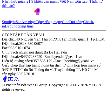
Nhật thực ngày 21.9 khiến dân mạng Việt Nam xôn xao: Thực hư
thế nào?
Spotlight
Sao
Âm nhạc
Cộng đồng mạng
Cine
Đời sống
Check-
in
Đẹp
Shopping time
CTCP TẬP ĐOÀN YEAH1
Địa chỉ:
140 Nguyễn Văn Thủ phường Tân Định, quận 1, Tp.HCM
Điện thoại:
0828 730 06071
Fax:
083 9101 074
Chịu trách nhiệm nội dung:
Bà Lê Hải Yến
Điện thoại:
+84357238450 -
Email:
yen.lth@yeah1.vn
Liên hệ quảng cáo:
0357 535 179 -
Email:
booking@yeah1.vn
Giấy phép thiết lập trang thông tin điện tử tổng hợp trên mạng số
54/GP-TTĐT do Sở Thông tin và Truyền thông TP. Hồ Chí Minh
cấp ngày 30/07/2018
© Phát triển bởi Yeah1 Group. Copyright © 2006 - 2026 YEG. All
rights reverved.