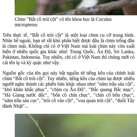
Chim "Bắt cô trói cột" có tên khoa học là Cuculus
micropterus
Trên thực tế, “Bắt cô trói cột” là một loại chim cu cỡ trung bình.
Nhìn bề ngoài, bạn sẽ rất khó phân biệt được đâu là chim trống đâu
là chim mái. Không chỉ có ở Việt Nam mà loài chim này còn xuất
hiện ở nhiều quốc gia khác như: Trung Quốc, Ấn Độ, Sri Lanka,
Pakistan, Indonesia. Tuy nhiên, chỉ có ở Việt Nam thì chúng mới có
cái tên lạ và kỳ quặc như vậy.
Nguồn gốc của tên gọi này bắt nguồn từ tiếng kêu của chính loài
chim “Bắt cô trói cột”. Tuy nhiên, tiếng kêu của chim lại được nhiều
người nghe thành các phiên bản khác nhau như: "năm trâu sáu cột",
"khó khăn khắc phục", "chim cu Ấn Độ", "Bắc quang Bắc mục",
"Hà Giang nước độc", "bốn cô chín chục", "chín cô bốn chục",
"năm trâu sáu cọc", "trói cô vào cột", "vua quan trói cột", "đuổi Tây
đánh Nhật"...