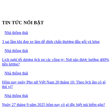
TIN TỨC NỔI BẬT
Nhà thông thái
3 sai lầm khi đạp xe làm dễ dính chấn thương đầu gối và lưng
Nhà thông thái
Lịch nghỉ tết dương lịch tại các công ty: Nơi nào được hưởng 400%
tiền lương?
Nhà thông thái
Hôm nay ngày Phụ nữ Việt Nam 20 tháng 10: Theo lịch âm có gì
thú vị?
Nhà thông thái
Ngày 27 tháng 9 năm 2025 hôm nay có gì đặc biệt mà hiếm gặp?