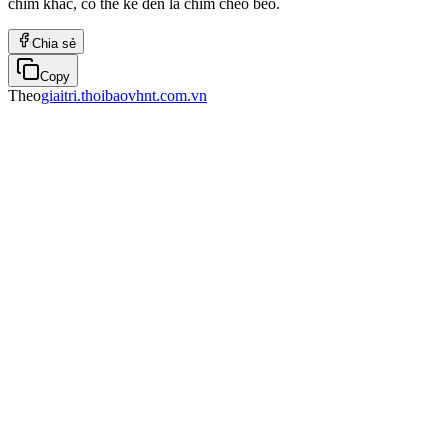
chim khác, có thể kể đến là chim chèo bèo.
Chia sẻ
Copy
Theo
giaitri.thoibaovhnt.com.vn