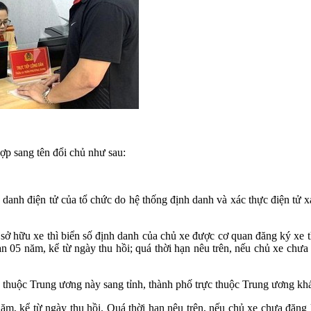
p sang tên đổi chủ như sau:
h danh điện tử của tổ chức do hệ thống định danh và xác thực điện tử 
ở hữu xe thì biển số định danh của chủ xe được cơ quan đăng ký xe t
ạn 05 năm, kể từ ngày thu hồi; quá thời hạn nêu trên, nếu chủ xe chư
c thuộc Trung ương này sang tỉnh, thành phố trực thuộc Trung ương khác
ăm, kể từ ngày thu hồi. Quá thời hạn nêu trên, nếu chủ xe chưa đăng