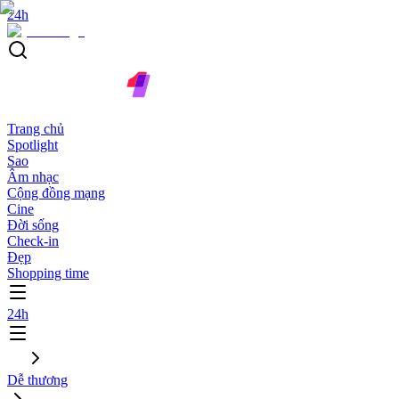
24h
Trang chủ
Spotlight
Sao
Âm nhạc
Cộng đồng mạng
Cine
Đời sống
Check-in
Đẹp
Shopping time
24h
Dễ thương