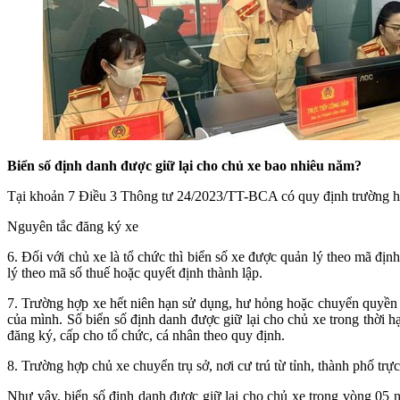
Biển số định danh được giữ lại cho chủ xe bao nhiêu năm?
Tại khoản 7 Điều 3 Thông tư 24/2023/TT-BCA có quy định trường hợ
Nguyên tắc đăng ký xe
6. Đối với chủ xe là tổ chức thì biển số xe được quản lý theo mã địn
lý theo mã số thuế hoặc quyết định thành lập.
7. Trường hợp xe hết niên hạn sử dụng, hư hỏng hoặc chuyển quyền s
của mình. Số biển số định danh được giữ lại cho chủ xe trong thời h
đăng ký, cấp cho tổ chức, cá nhân theo quy định.
8. Trường hợp chủ xe chuyển trụ sở, nơi cư trú từ tỉnh, thành phố trự
Như vậy, biển số định danh được giữ lại cho chủ xe trong vòng 05 n