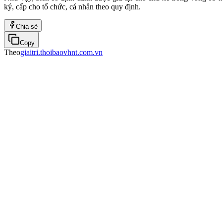
ký, cấp cho tổ chức, cá nhân theo quy định.
Chia sẻ
Copy
Theo
giaitri.thoibaovhnt.com.vn