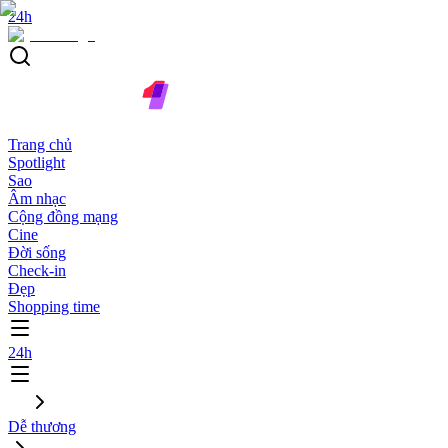
24h
Trang chủ
Spotlight
Sao
Âm nhạc
Cộng đồng mạng
Cine
Đời sống
Check-in
Đẹp
Shopping time
24h
Dễ thương