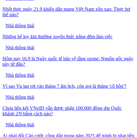
Nhật thực ngày 21.9 khiến dân mạng Việt Nam xôn xao: Thực hư
thế nào?
Nhà thông thái
Những hệ lụy khi thường xuyên thức trắng đêm làm việc
Nhà thông thái
Hôm nay 16.9 là Ngày quốc tế bảo vệ tầng ozone: Nguồn gốc ngày
này từ đâu?
Nhà thông thái
Vì sao Vu lan rơi vào tháng 7 âm lịch, còn gọi là tháng 'cô hồn'?
Nhà thông thái
Chưa liên kết VNeID vẫn được nhận 100.000 đồng dịp Quốc
khánh 2/9 bằng cách nào?
Nhà thông thái
Ai phải đổi Căn cước công dân trong năm 2025 để tránh bị phạt tiền