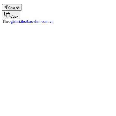
Chia sẻ
Copy
Theo
giaitri.thoibaovhnt.com.vn