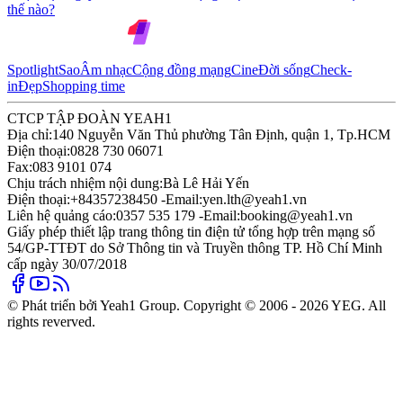
thế nào?
Spotlight
Sao
Âm nhạc
Cộng đồng mạng
Cine
Đời sống
Check-
in
Đẹp
Shopping time
CTCP TẬP ĐOÀN YEAH1
Địa chỉ:
140 Nguyễn Văn Thủ phường Tân Định, quận 1, Tp.HCM
Điện thoại:
0828 730 06071
Fax:
083 9101 074
Chịu trách nhiệm nội dung:
Bà Lê Hải Yến
Điện thoại:
+84357238450 -
Email:
yen.lth@yeah1.vn
Liên hệ quảng cáo:
0357 535 179 -
Email:
booking@yeah1.vn
Giấy phép thiết lập trang thông tin điện tử tổng hợp trên mạng số
54/GP-TTĐT do Sở Thông tin và Truyền thông TP. Hồ Chí Minh
cấp ngày 30/07/2018
© Phát triển bởi Yeah1 Group. Copyright © 2006 - 2026 YEG. All
rights reverved.