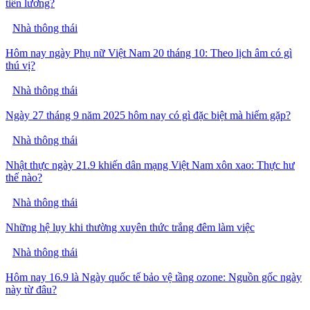
tiền lương?
Nhà thông thái
Hôm nay ngày Phụ nữ Việt Nam 20 tháng 10: Theo lịch âm có gì
thú vị?
Nhà thông thái
Ngày 27 tháng 9 năm 2025 hôm nay có gì đặc biệt mà hiếm gặp?
Nhà thông thái
Nhật thực ngày 21.9 khiến dân mạng Việt Nam xôn xao: Thực hư
thế nào?
Nhà thông thái
Những hệ lụy khi thường xuyên thức trắng đêm làm việc
Nhà thông thái
Hôm nay 16.9 là Ngày quốc tế bảo vệ tầng ozone: Nguồn gốc ngày
này từ đâu?