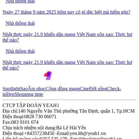
Nhà thông thái
Ngày 27 tháng 9 năm 2025 hôm nay có gì đặc biệt mà hiếm gặp?
Nhà thông thái
Nhật thực ngày 21.9 khiến dân mạng Việt Nam xôn xao: Thực hư
thế nào?
Nhà thông thái
Nhật thực ngày 21.9 khiến dân mạng Việt Nam xôn xao: Thực hư
thế nào?
Spotlight
Sao
Âm nhạc
Cộng đồng mạng
Cine
Đời sống
Check-
in
Đẹp
Shopping time
CTCP TẬP ĐOÀN YEAH1
Địa chỉ:
140 Nguyễn Văn Thủ phường Tân Định, quận 1, Tp.HCM
Điện thoại:
0828 730 06071
Fax:
083 9101 074
Chịu trách nhiệm nội dung:
Bà Lê Hải Yến
Điện thoại:
+84357238450 -
Email:
yen.lth@yeah1.vn
Liên hệ quảng cáo:
0357 535 179 -
Email:
booking@yeah1.vn