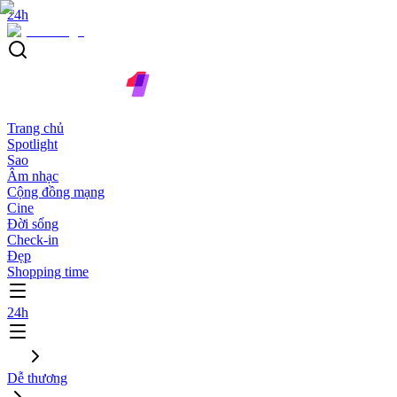
24h
Trang chủ
Spotlight
Sao
Âm nhạc
Cộng đồng mạng
Cine
Đời sống
Check-in
Đẹp
Shopping time
24h
Dễ thương