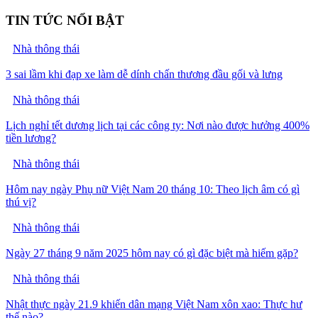
TIN TỨC NỔI BẬT
Nhà thông thái
3 sai lầm khi đạp xe làm dễ dính chấn thương đầu gối và lưng
Nhà thông thái
Lịch nghỉ tết dương lịch tại các công ty: Nơi nào được hưởng 400%
tiền lương?
Nhà thông thái
Hôm nay ngày Phụ nữ Việt Nam 20 tháng 10: Theo lịch âm có gì
thú vị?
Nhà thông thái
Ngày 27 tháng 9 năm 2025 hôm nay có gì đặc biệt mà hiếm gặp?
Nhà thông thái
Nhật thực ngày 21.9 khiến dân mạng Việt Nam xôn xao: Thực hư
thế nào?