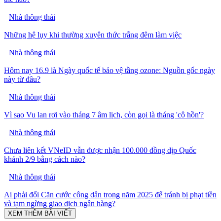
Nhà thông thái
Những hệ lụy khi thường xuyên thức trắng đêm làm việc
Nhà thông thái
Hôm nay 16.9 là Ngày quốc tế bảo vệ tầng ozone: Nguồn gốc ngày
này từ đâu?
Nhà thông thái
Vì sao Vu lan rơi vào tháng 7 âm lịch, còn gọi là tháng 'cô hồn'?
Nhà thông thái
Chưa liên kết VNeID vẫn được nhận 100.000 đồng dịp Quốc
khánh 2/9 bằng cách nào?
Nhà thông thái
Ai phải đổi Căn cước công dân trong năm 2025 để tránh bị phạt tiền
và tạm ngừng giao dịch ngân hàng?
XEM THÊM BÀI VIẾT