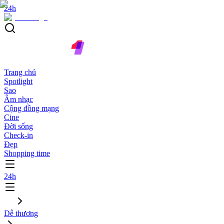
24h
Trang chủ
Spotlight
Sao
Âm nhạc
Cộng đồng mạng
Cine
Đời sống
Check-in
Đẹp
Shopping time
24h
Dễ thương