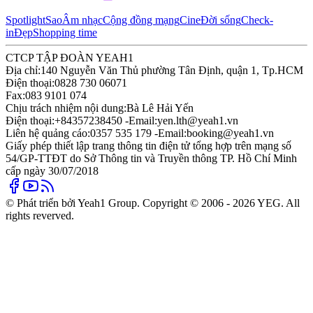
Spotlight
Sao
Âm nhạc
Cộng đồng mạng
Cine
Đời sống
Check-
in
Đẹp
Shopping time
CTCP TẬP ĐOÀN YEAH1
Địa chỉ:
140 Nguyễn Văn Thủ phường Tân Định, quận 1, Tp.HCM
Điện thoại:
0828 730 06071
Fax:
083 9101 074
Chịu trách nhiệm nội dung:
Bà Lê Hải Yến
Điện thoại:
+84357238450 -
Email:
yen.lth@yeah1.vn
Liên hệ quảng cáo:
0357 535 179 -
Email:
booking@yeah1.vn
Giấy phép thiết lập trang thông tin điện tử tổng hợp trên mạng số
54/GP-TTĐT do Sở Thông tin và Truyền thông TP. Hồ Chí Minh
cấp ngày 30/07/2018
© Phát triển bởi Yeah1 Group. Copyright © 2006 - 2026 YEG. All
rights reverved.