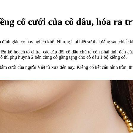
ềng cổ cưới của cô dâu, hóa ra tr
 đình giàu có hay nghèo khổ. Nhưng ít ai biết sự thật đằng sau chiếc k
 lên kế hoạch tổ chức, các cặp đôi cô dâu chú rể còn phải tính đến c
hổ thì phụ huynh 2 bên cũng cố gắng tặng cho cô dâu 1 bộ kiềng cổ.
đám cưới của người Việt từ xưa đến nay. Kiềng có kết cấu hình tròn, t