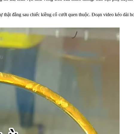
 sự thật đằng sau chiếc kiềng cổ cưới quen thuộc. Đoạn video kéo dài 