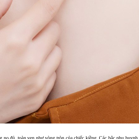
ng no đủ, toàn vẹn như vòng tròn của chiếc kiềng. Các bậc phụ huynh