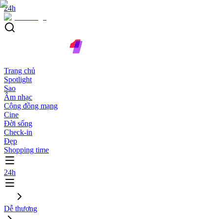
24h
Trang chủ
Spotlight
Sao
Âm nhạc
Cộng đồng mạng
Cine
Đời sống
Check-in
Đẹp
Shopping time
24h
Dễ thương