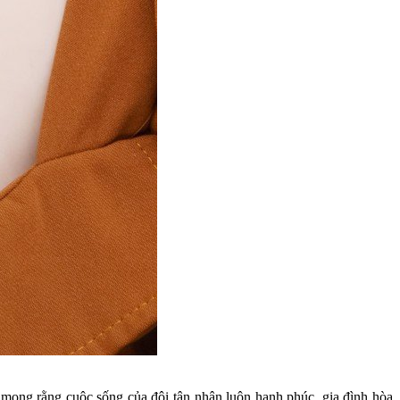
 mong rằng cuộc sống của đôi tân nhân luôn hạnh phúc, gia đình hòa