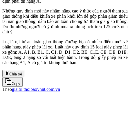
định phải thi hạng A.
Những quy định mới này nhằm nâng cao ý thức của người tham gia
giao thông khi điều khiển xe phân khối lớn để góp phần giảm thiểu
tai nạn giao thông, đảm bảo an toàn cho người tham gia giao thông.
Do đó những người có ý định mua xe dung tích trên 125 cm3 nên
chú ý.
Luật Trật tự an toàn giao thông đường bộ có nhiều điểm mới về
phân hạng giấy phép lái xe. Luật này quy định 15 loại giấy phép lái
xe gồm: A, A1, B, B1, C, C1, D, D1, D2, BE, C1E, CE, DE, D1E,
D2E, tăng 2 hạng so với luật hiện hành. Trong đó, giấy phép lái xe
các hạng A1, A có giá trị không thời hạn.
Chia sẻ
Copy
Theo
giaitri.thoibaovhnt.com.vn