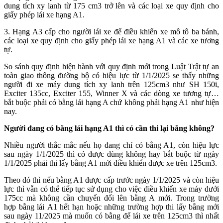
dung tích xy lanh từ 175 cm3 trở lên và các loại xe quy định cho
giấy phép lái xe hạng A1.
3. Hạng A3 cấp cho người lái xe để điều khiển xe mô tô ba bánh,
các loại xe quy định cho giấy phép lái xe hạng A1 và các xe tương
tự.
So sánh quy định hiện hành với quy định mới trong Luật Trật tự an
toàn giao thông đường bộ có hiệu lực từ 1/1/2025 se thấy những
người đi xe máy dung tích xy lanh trên 125cm3 như SH 150i,
Exciter 135cc, Exciter 155, Winner X và các dòng xe tương tự…
bắt buộc phải có bằng lái hạng A chứ không phải hạng A1 như hiện
nay.
Người đang có bằng lái hạng A1 thì có cần thi lại bằng không?
Nhiều người thắc mắc nếu họ đang chỉ có bằng A1, còn hiệu lực
sau ngày 1/1/2025 thì có được dùng không hay bắt buộc từ ngày
1/1/2025 phải thi lấy bằng A1 mới điều khiển được xe trên 125cm3.
Theo đó thì nếu bằng A1 được cấp trước ngày 1/1/2025 và còn hiệu
lực thì vẫn có thể tiếp tục sử dụng cho việc điều khiển xe máy dưới
175cc mà không cần chuyển đổi lên bằng A mới. Trong trường
hợp bằng lái A1 hết hạn hoặc những trường hợp thi lấy bằng mới
sau ngày 11/2025 mà muốn có bằng để lái xe trên 125cm3 thì nhất