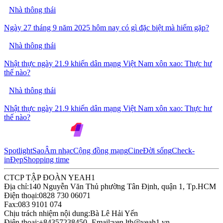
Nhà thông thái
Ngày 27 tháng 9 năm 2025 hôm nay có gì đặc biệt mà hiếm gặp?
Nhà thông thái
Nhật thực ngày 21.9 khiến dân mạng Việt Nam xôn xao: Thực hư
thế nào?
Nhà thông thái
Nhật thực ngày 21.9 khiến dân mạng Việt Nam xôn xao: Thực hư
thế nào?
Spotlight
Sao
Âm nhạc
Cộng đồng mạng
Cine
Đời sống
Check-
in
Đẹp
Shopping time
CTCP TẬP ĐOÀN YEAH1
Địa chỉ:
140 Nguyễn Văn Thủ phường Tân Định, quận 1, Tp.HCM
Điện thoại:
0828 730 06071
Fax:
083 9101 074
Chịu trách nhiệm nội dung:
Bà Lê Hải Yến
Điện thoại:
+84357238450 -
Email:
yen.lth@yeah1.vn