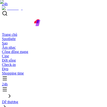
24h
Trang chủ
Spotlight
Sao
Âm nhạc
Cộng đồng mạng
Cine
Đời sống
Check-in
Đẹp
Shopping time
24h
Dễ thương