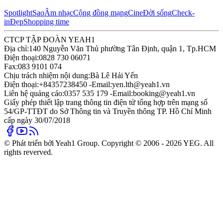
Spotlight
Sao
Âm nhạc
Cộng đồng mạng
Cine
Đời sống
Check-
in
Đẹp
Shopping time
CTCP TẬP ĐOÀN YEAH1
Địa chỉ:
140 Nguyễn Văn Thủ phường Tân Định, quận 1, Tp.HCM
Điện thoại:
0828 730 06071
Fax:
083 9101 074
Chịu trách nhiệm nội dung:
Bà Lê Hải Yến
Điện thoại:
+84357238450 -
Email:
yen.lth@yeah1.vn
Liên hệ quảng cáo:
0357 535 179 -
Email:
booking@yeah1.vn
Giấy phép thiết lập trang thông tin điện tử tổng hợp trên mạng số
54/GP-TTĐT do Sở Thông tin và Truyền thông TP. Hồ Chí Minh
cấp ngày 30/07/2018
© Phát triển bởi Yeah1 Group. Copyright © 2006 - 2026 YEG. All
rights reverved.