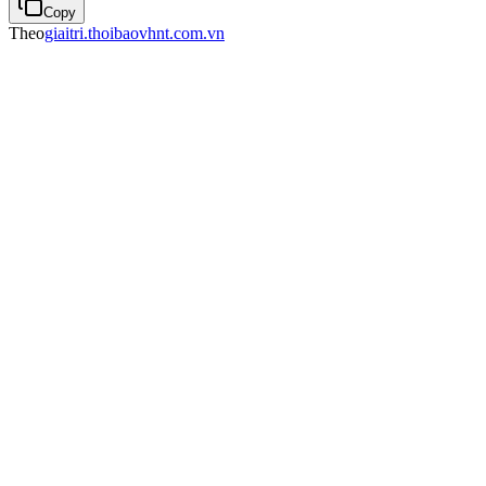
Copy
Theo
giaitri.thoibaovhnt.com.vn