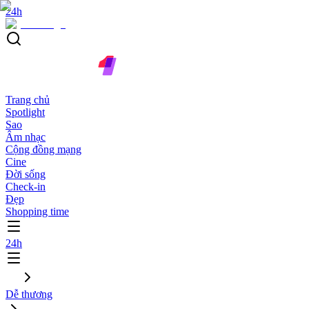
24h
Trang chủ
Spotlight
Sao
Âm nhạc
Cộng đồng mạng
Cine
Đời sống
Check-in
Đẹp
Shopping time
24h
Dễ thương