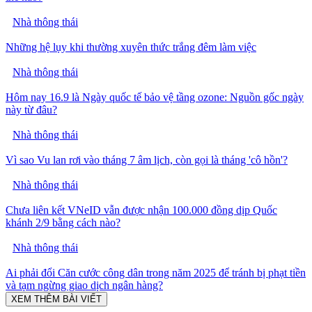
Nhà thông thái
Những hệ lụy khi thường xuyên thức trắng đêm làm việc
Nhà thông thái
Hôm nay 16.9 là Ngày quốc tế bảo vệ tầng ozone: Nguồn gốc ngày
này từ đâu?
Nhà thông thái
Vì sao Vu lan rơi vào tháng 7 âm lịch, còn gọi là tháng 'cô hồn'?
Nhà thông thái
Chưa liên kết VNeID vẫn được nhận 100.000 đồng dịp Quốc
khánh 2/9 bằng cách nào?
Nhà thông thái
Ai phải đổi Căn cước công dân trong năm 2025 để tránh bị phạt tiền
và tạm ngừng giao dịch ngân hàng?
XEM THÊM BÀI VIẾT