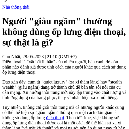
Nhà thông thái
Người "giàu ngầm" thường
không dùng ốp lưng điện thoại,
sự thật là gì?
Chủ Nhật, 28-05-2023 | 21:10 (GMT+7)
Điện thoại là "vật bất li thân" của nhiều người, bên cạnh đó còn
phần nào đánh giá được tính cách của người khác qua cách sử dụng
ốp lưng điện thoại.
Dạo gần đây, cụm từ "quiet luxury" (xa xỉ thầm lặng) hay "stealth
wealth" (giàu ngầm) đang trở thành chủ đề bàn tán sôi nổi của cư
dân mạng. Xu hướng thời trang mới này tập trung vào chất lượng và
tính ứng dụng của trang phục, thay vì nhãn hiệu xa xỉ nổi tiếng.
Tuy nhiên, không chỉ giới thời trang mà cả những người khác cũng
có thể thể hiện sự "giàu ngầm" thông qua một cách đơn giản là
không sử dụng ốp lưng
điện thoại
. Theo tờ Time, việc không sử
dụng ốp lưng điện thoại được coi là một cách để thể hiện sự xa xỉ
thầm lặng "về mặt kỹ thuật" và mọi người nên áp dụng ngay từ bây