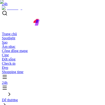
24h
Trang chủ
Spotlight
Sao
Âm nhạc
Cộng đồng mạng
Cine
Đời sống
Check-in
Đẹp
Shopping time
24h
Dễ thương