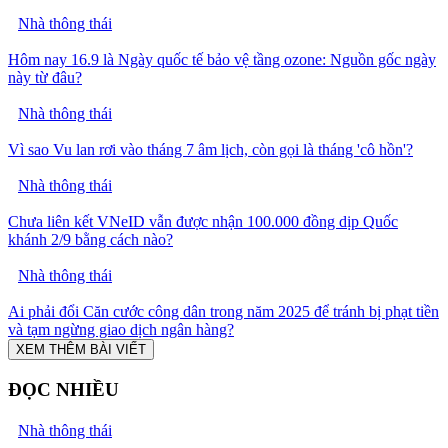
Nhà thông thái
Hôm nay 16.9 là Ngày quốc tế bảo vệ tầng ozone: Nguồn gốc ngày
này từ đâu?
Nhà thông thái
Vì sao Vu lan rơi vào tháng 7 âm lịch, còn gọi là tháng 'cô hồn'?
Nhà thông thái
Chưa liên kết VNeID vẫn được nhận 100.000 đồng dịp Quốc
khánh 2/9 bằng cách nào?
Nhà thông thái
Ai phải đổi Căn cước công dân trong năm 2025 để tránh bị phạt tiền
và tạm ngừng giao dịch ngân hàng?
XEM THÊM BÀI VIẾT
ĐỌC NHIỀU
Nhà thông thái