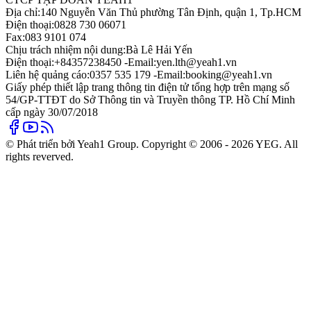
Địa chỉ:
140 Nguyễn Văn Thủ phường Tân Định, quận 1, Tp.HCM
Điện thoại:
0828 730 06071
Fax:
083 9101 074
Chịu trách nhiệm nội dung:
Bà Lê Hải Yến
Điện thoại:
+84357238450 -
Email:
yen.lth@yeah1.vn
Liên hệ quảng cáo:
0357 535 179 -
Email:
booking@yeah1.vn
Giấy phép thiết lập trang thông tin điện tử tổng hợp trên mạng số
54/GP-TTĐT do Sở Thông tin và Truyền thông TP. Hồ Chí Minh
cấp ngày 30/07/2018
© Phát triển bởi Yeah1 Group. Copyright © 2006 - 2026 YEG. All
rights reverved.