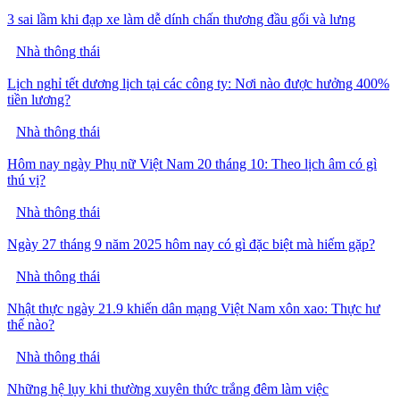
3 sai lầm khi đạp xe làm dễ dính chấn thương đầu gối và lưng
Nhà thông thái
Lịch nghỉ tết dương lịch tại các công ty: Nơi nào được hưởng 400%
tiền lương?
Nhà thông thái
Hôm nay ngày Phụ nữ Việt Nam 20 tháng 10: Theo lịch âm có gì
thú vị?
Nhà thông thái
Ngày 27 tháng 9 năm 2025 hôm nay có gì đặc biệt mà hiếm gặp?
Nhà thông thái
Nhật thực ngày 21.9 khiến dân mạng Việt Nam xôn xao: Thực hư
thế nào?
Nhà thông thái
Những hệ lụy khi thường xuyên thức trắng đêm làm việc