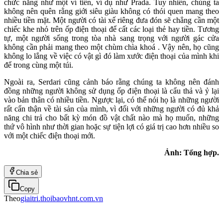
chức năng như một ví tiền, ví dụ như Prada. Tuy nhiên, chúng ta
không nên quên rằng giới siêu giàu không có thói quen mang theo
nhiều tiền mặt. Một người có tài xế riêng đưa đón sẽ chẳng cần một
chiếc khe nhỏ trên ốp điện thoại để cất các loại thẻ hay tiền. Tương
tự, một người sống trong tòa nhà sang trọng với người gác cửa
không cần phải mang theo một chùm chìa khoá . Vậy nên, họ cũng
không lo lắng về việc có vật gì đó làm xước điện thoại của mình khi
để trong cùng một túi.
Ngoài ra, Serdari cũng cảnh báo rằng chúng ta không nên đánh
đồng những người không sử dụng ốp điện thoại là cẩu thả và ỷ lại
vào bản thân có nhiều tiền. Ngược lại, có thể nói họ là những người
rất cẩn thận về tài sản của mình, vì đối với những người có đủ khả
năng chi trả cho bất kỳ món đồ vật chất nào mà họ muốn, những
thứ vô hình như thời gian hoặc sự tiện lợi có giá trị cao hơn nhiều so
với một chiếc điện thoại mới.
Ảnh: Tổng hợp.
Chia sẻ
Copy
Theo
giaitri.thoibaovhnt.com.vn