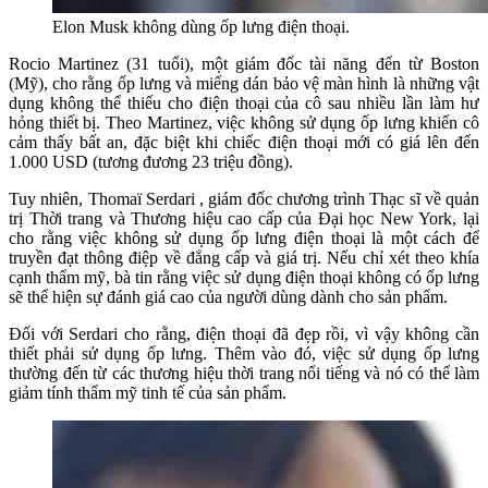
Elon Musk không dùng ốp lưng điện thoại.
Rocio Martinez (31 tuổi), một giám đốc tài năng đến từ Boston
(Mỹ), cho rằng ốp lưng và miếng dán bảo vệ màn hình là những vật
dụng không thể thiếu cho điện thoại của cô sau nhiều lần làm hư
hỏng thiết bị. Theo Martinez, việc không sử dụng ốp lưng khiến cô
cảm thấy bất an, đặc biệt khi chiếc điện thoại mới có giá lên đến
1.000 USD (tương đương 23 triệu đồng).
Tuy nhiên, Thomaï Serdari , giám đốc chương trình Thạc sĩ về quản
trị Thời trang và Thương hiệu cao cấp của Đại học New York, lại
cho rằng việc không sử dụng ốp lưng điện thoại là một cách để
truyền đạt thông điệp về đẳng cấp và giá trị. Nếu chỉ xét theo khía
cạnh thẩm mỹ, bà tin rằng việc sử dụng điện thoại không có ốp lưng
sẽ thể hiện sự đánh giá cao của người dùng dành cho sản phẩm.
Đối với Serdari cho rằng, điện thoại đã đẹp rồi, vì vậy không cần
thiết phải sử dụng ốp lưng. Thêm vào đó, việc sử dụng ốp lưng
thường đến từ các thương hiệu thời trang nổi tiếng và nó có thể làm
giảm tính thẩm mỹ tinh tế của sản phẩm.