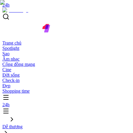
24h
Trang chủ
Spotlight
Sao
Âm nhạc
Cộng đồng mạng
Cine
Đời sống
Check-in
Đẹp
Shopping time
24h
Dễ thương