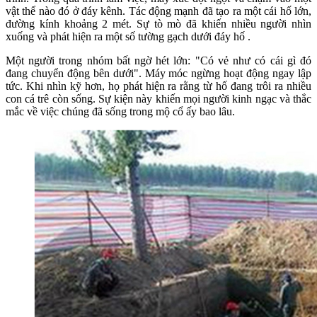
vật thể nào đó ở đáy kênh. Tác động mạnh đã tạo ra một cái hố lớn,
đường kính khoảng 2 mét. Sự tò mò đã khiến nhiều người nhìn
xuống và phát hiện ra một số tường gạch dưới đáy hố .
Một người trong nhóm bất ngờ hét lớn: "Có vẻ như có cái gì đó
đang chuyển động bên dưới". Máy móc ngừng hoạt động ngay lập
tức. Khi nhìn kỹ hơn, họ phát hiện ra rằng từ hố đang trôi ra nhiều
con cá trê còn sống. Sự kiện này khiến mọi người kinh ngạc và thắc
mắc về việc chúng đã sống trong mộ cổ ấy bao lâu.