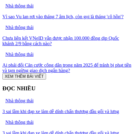
Nhà thông thái
Vì sao Vu lan rơi vào tháng 7 âm lịch, còn gọi là tháng 'cô hồn'?
Nhà thông thái
Chưa liên kết VNeID vẫn được nhận 100.000 đồng dịp Quốc
khánh 2/9 bằng cách nào?
Nhà thông thái
Ai phải đổi Căn cước công dân trong năm 2025 để tránh bị phạt tiền
và tạm ngừng giao dịch ngân hàng?
XEM THÊM BÀI VIẾT
ĐỌC NHIỀU
Nhà thông thái
3 sai lầm khi đạp xe làm dễ dính chấn thương đầu gối và lưng
Nhà thông thái
3 sai lầm khi đạp xe làm dễ dính chấn thương đầu gối và lưng