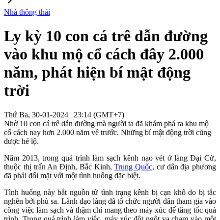
Nhà thông thái
Ly kỳ 10 con cá trê dẫn đường
vào khu mộ cổ cách đây 2.000
năm, phát hiện bí mật động
trời
Thứ Ba, 30-01-2024 | 23:14 (GMT+7)
Nhờ 10 con cá trê dẫn đường mà người ta đã khám phá ra khu mộ
cổ cách nay hơn 2.000 năm về trước. Những bí mật động trời cũng
được hé lộ.
Năm 2013, trong quá trình làm sạch kênh nạo vét ở làng Đại Cừ,
thuộc thị trấn An Định, Bắc Kinh,
Trung Quốc
, cư dân địa phương
đã phải đối mặt với một tình huống đặc biệt.
Tình huống này bắt nguồn từ tình trạng kênh bị cạn khô do bị tắc
nghẽn bởi phù sa. Lãnh đạo làng đã tổ chức người dân tham gia vào
công việc làm sạch và thậm chí mang theo máy xúc để tăng tốc quá
trình. Trong quá trình làm việc, máy xúc đột ngột va chạm vào một