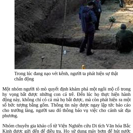
Trong lúc đang nạo vét kênh, người ta phát hiện sự thật
chấn động
Một nhóm người tò mò quyết định khám phá một ngôi mộ cổ trong
hy vọng bắt được những con cá trê. Đến lúc họ thực hiện hành
động này, không chỉ có cá mà họ bắt được, mà còn phát hiện ra một
số bức tượng bằng gốm. Thông tin này được ngay lập tức báo cáo
cho trưởng làng, người sau đó thông báo vụ việc cho cảnh sát địa
phương.
Nhóm chuyên gia khảo cổ từ Viện Nghiên cứu Di tích Văn hóa Bắc
Kinh được gửi đến để điều tra. Họ sử dụng máy bơm để hút nước