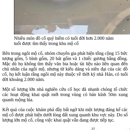
Nhiều món đồ cổ quý hiếm có tuổi đời hơn 2.000 năm
tuổi được tìm thấy trong khu mộ cổ
Bên trong ngôi mộ cổ, nhóm chuyên gia phát hiện tổng cộng 15 bức
tượng gốm, 5 bình gốm, 20 bát gốm và 1 chiếc gương bằng đồng.
Mặc dù họ không tìm thấy văn bia hoặc tài liệu nào liên quan đến
chủ nhân của ngôi mộ, nhưng từ kiểu dáng và niên đại của các đồ
cổ, họ kết luận rằng ngôi mộ này thuộc về thời kỳ nhà Hán, có tuổi
đời khoảng 2.000 năm.
Một số lượng lớn nhà nghiên cứu cổ học đã nhanh chóng tổ chức
các hoạt động khai quật mới trong vùng có bán kính 50m xung
quanh ruộng lúa.
Kết quả của cuộc khám phá đầy bất ngờ khi một lượng đáng kể các
mộ cổ được phát hiện dưới lòng đất xung quanh khu vực này. Do số
lượng lớn mộ cổ, công việc khai quật vẫn đang được tiếp tục.