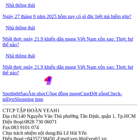
Nhà thông thái
Ngày 27 tháng 9 năm 2025 hôm nay có gì đặc biệt mà hiếm gặp?
Nhà thông thái
Nhật thực ngày 21.9 khiến dân mạng Việt Nam xôn xao: Thực hư
thế nào?
Nhà thông thái
Nhật thực ngày 21.9 khiến dân mạng Việt Nam xôn xao: Thực hư
thế nào?
Spotlight
Sao
Âm nhạc
Cộng đồng mạng
Cine
Đời sống
Check-
in
Đẹp
Shopping time
CTCP TẬP ĐOÀN YEAH1
Địa chỉ:
140 Nguyễn Văn Thủ phường Tân Định, quận 1, Tp.HCM
Điện thoại:
0828 730 06071
Fax:
083 9101 074
Chịu trách nhiệm nội dung:
Bà Lê Hải Yến
Điện thoại:
+84357238450 -
Email:
yen.lth@yeah1.vn