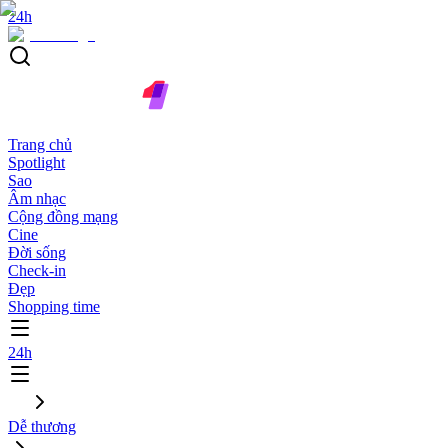
24h
Trang chủ
Spotlight
Sao
Âm nhạc
Cộng đồng mạng
Cine
Đời sống
Check-in
Đẹp
Shopping time
24h
Dễ thương