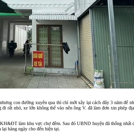
nhưng con đường xuyên qua thì chỉ mới xây lại cách đây 3 năm để nhi
đi rất nhỏ, xe lớn không thể vào nên ông V. đã làm đơn xin phép địa
Sở KH&ĐT làm khu vực chợ đêm. Sau đó UBND huyện đã thống nhất đồ
lại hàng ngày cho đến hiện tại.