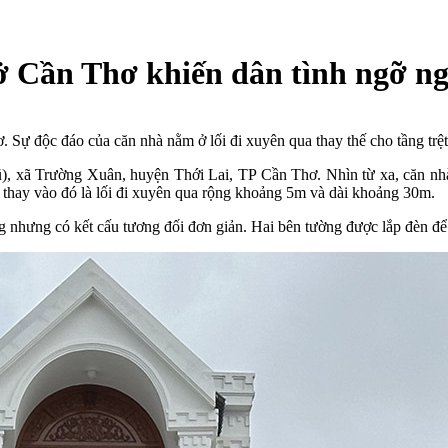
 ở Cần Thơ khiến dân tình ngỡ n
. Sự độc đáo của căn nhà nằm ở lối đi xuyên qua thay thế cho tầng trệt
ũ), xã Trường Xuân, huyện Thới Lai, TP Cần Thơ. Nhìn từ xa, căn nhà
, thay vào đó là lối đi xuyên qua rộng khoảng 5m và dài khoảng 30m.
ọng nhưng có kết cấu tương đối đơn giản. Hai bên tường được lắp đèn 