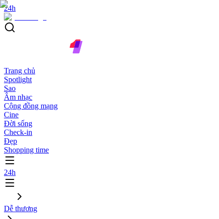
24h
Trang chủ
Spotlight
Sao
Âm nhạc
Cộng đồng mạng
Cine
Đời sống
Check-in
Đẹp
Shopping time
24h
Dễ thương