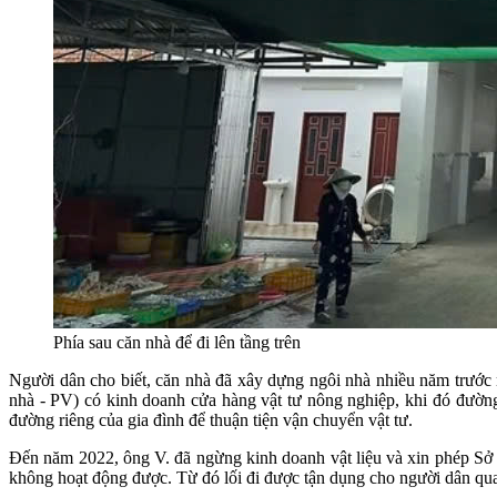
Phía sau căn nhà để đi lên tầng trên
Người dân cho biết, căn nhà đã xây dựng ngôi nhà nhiều năm trước 
nhà - PV) có kinh doanh cửa hàng vật tư nông nghiệp, khi đó đường 
đường riêng của gia đình để thuận tiện vận chuyển vật tư.
Đến năm 2022, ông V. đã ngừng kinh doanh vật liệu và xin phép 
không hoạt động được. Từ đó lối đi được tận dụng cho người dân qua 