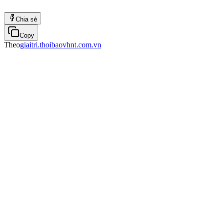
Chia sẻ
Copy
Theo
giaitri.thoibaovhnt.com.vn