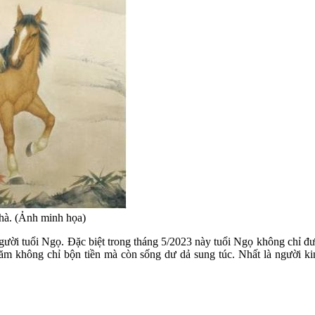
nhà. (Ảnh minh họa)
người tuổi Ngọ. Đặc biệt trong tháng 5/2023 này tuổi Ngọ không chỉ đ
năm không chỉ bộn tiền mà còn sống dư dả sung túc. Nhất là người k