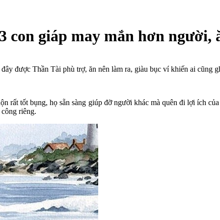
3 con giáp may mắn hơn người, ăn
đây được Thần Tài phù trợ, ăn nên làm ra, giàu bục ví khiến ai cũng gh
luộn rất tốt bụng, họ sẵn sàng giúp đỡ người khác mà quên đi lợi ích củ
 công riêng.