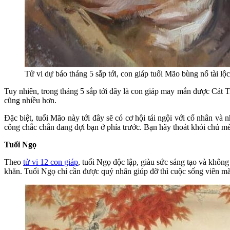
Tử vi dự báo tháng 5 sắp tới, con giáp tuổi Mão bùng nổ tài l
Tuy nhiên, trong tháng 5 sắp tới đây là con giáp may mắn được Cát Ti
cũng nhiều hơn.
Đặc biệt, tuổi Mão này tới đây sẽ có cơ hội tái ngội với cố nhân và n
công chắc chắn đang đợi bạn ở phía trước. Bạn hãy thoát khỏi chú mèo
Tuổi Ngọ
Theo
tử vi 12 con giáp
, tuổi Ngọ độc lập, giàu sức sáng tạo và khôn
khăn. Tuổi Ngọ chỉ cần được quý nhân giúp đỡ thì cuộc sống viên mã