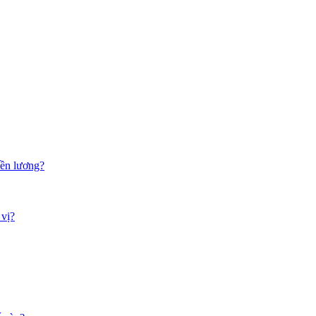
iền lương?
 vị?