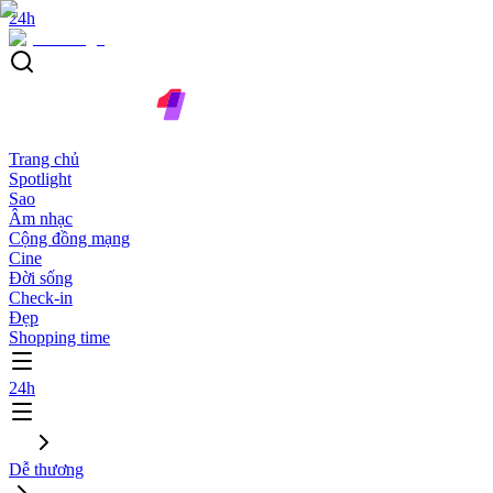
24h
Trang chủ
Spotlight
Sao
Âm nhạc
Cộng đồng mạng
Cine
Đời sống
Check-in
Đẹp
Shopping time
24h
Dễ thương