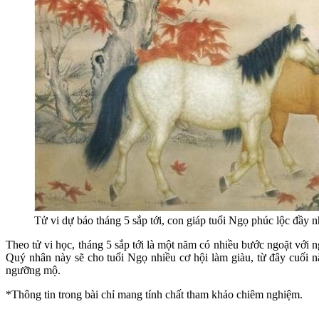
Tử vi dự báo tháng 5 sắp tới, con giáp tuổi Ngọ phúc lộc đầy 
Theo tử vi học, tháng 5 sắp tới là một năm có nhiều bước ngoặt với 
Quý nhân này sẽ cho tuổi Ngọ nhiều cơ hội làm giàu, từ đây cuối 
ngưỡng mộ.
*Thông tin trong bài chỉ mang tính chất tham khảo chiêm nghiệm.