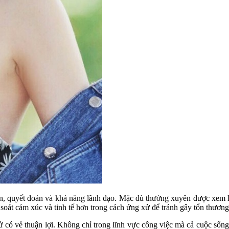
n, quyết đoán và khả năng lãnh đạo. Mặc dù thường xuyên được xem là 
soát cảm xúc và tinh tế hơn trong cách ứng xử để tránh gây tổn thươn
có vẻ thuận lợi. Không chỉ trong lĩnh vực công việc mà cả cuộc sống