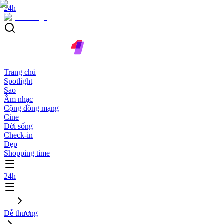
24h
Trang chủ
Spotlight
Sao
Âm nhạc
Cộng đồng mạng
Cine
Đời sống
Check-in
Đẹp
Shopping time
24h
Dễ thương