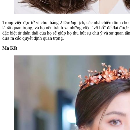
Trong việc đọc tử vi cho tháng 2 Dương lịch, các nhà chiêm tinh cho 
là rất quan trọng, và họ nên tránh xa những việc "vô bổ" để đạt đư
đặc biệt từ thần thái của họ sẽ giúp họ thu hút sự chú ý và sự quan t
đưa ra các quyết định quan trọng.
Ma Kết