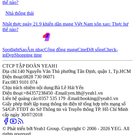
thế nào?
Nhà thông thái
Nhật thực ngày 21.9 khiến dân mạng Việt Nam xôn xao: Thực hư
thế nào?
Spotlight
Sao
Âm nhạc
Cộng đồng mạng
Cine
Đời sống
Check-
in
Đẹp
Shopping time
CTCP TẬP ĐOÀN YEAH1
Địa chỉ:
140 Nguyễn Văn Thủ phường Tân Định, quận 1, Tp.HCM
Điện thoại:
0828 730 06071
Fax:
083 9101 074
Chịu trách nhiệm nội dung:
Bà Lê Hải Yến
Điện thoại:
+84357238450 -
Email:
yen.lth@yeah1.vn
Liên hệ quảng cáo:
0357 535 179 -
Email:
booking@yeah1.vn
Giấy phép thiết lập trang thông tin điện tử tổng hợp trên mạng số
54/GP-TTĐT do Sở Thông tin và Truyền thông TP. Hồ Chí Minh
cấp ngày 30/07/2018
© Phát triển bởi Yeah1 Group. Copyright © 2006 - 2026 YEG. All
rights reverved.