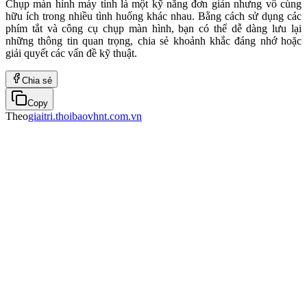
Chụp màn hình máy tính là một kỹ năng đơn giản nhưng vô cùng
hữu ích trong nhiều tình huống khác nhau. Bằng cách sử dụng các
phím tắt và công cụ chụp màn hình, bạn có thể dễ dàng lưu lại
những thông tin quan trọng, chia sẻ khoảnh khắc đáng nhớ hoặc
giải quyết các vấn đề kỹ thuật.
Chia sẻ
Copy
Theo
giaitri.thoibaovhnt.com.vn