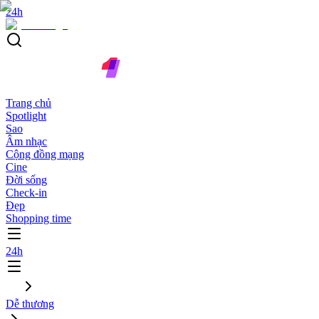
24h
Trang chủ
Spotlight
Sao
Âm nhạc
Cộng đồng mạng
Cine
Đời sống
Check-in
Đẹp
Shopping time
24h
Dễ thương