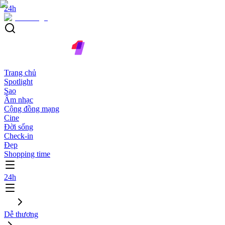
24h
Trang chủ
Spotlight
Sao
Âm nhạc
Cộng đồng mạng
Cine
Đời sống
Check-in
Đẹp
Shopping time
24h
Dễ thương