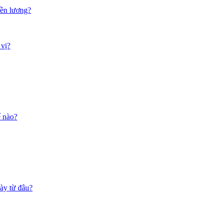
iền lương?
 vị?
ế nào?
ày từ đâu?