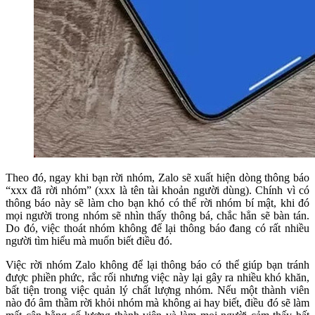
Theo đó, ngay khi bạn rời nhóm, Zalo sẽ xuất hiện dòng thông báo
“xxx đã rời nhóm” (xxx là tên tài khoản người dùng). Chính vì có
thông báo này sẽ làm cho bạn khó có thể rời nhóm bí mật, khi đó
mọi người trong nhóm sẽ nhìn thấy thông bá, chắc hẳn sẽ bàn tán.
Do đó, việc thoát nhóm không để lại thông báo đang có rất nhiều
người tìm hiểu mà muốn biết điều đó.
Việc rời nhóm Zalo không để lại thông báo có thể giúp bạn tránh
được phiền phức, rắc rối nhưng việc này lại gây ra nhiều khó khăn,
bất tiện trong việc quản lý chất lượng nhóm. Nếu một thành viên
nào đó âm thầm rời khỏi nhóm mà không ai hay biết, điều đó sẽ làm