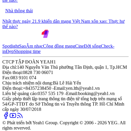
thế nào?
Nhà thông thái
Nhật thực ngày 21.9 khiến dân mạng Việt Nam xôn xao: Thực hư
thế nào?
Spotlight
Sao
Âm nhạc
Cộng đồng mạng
Cine
Đời sống
Check-
in
Đẹp
Shopping time
CTCP TẬP ĐOÀN YEAH1
Địa chỉ:
140 Nguyễn Văn Thủ phường Tân Định, quận 1, Tp.HCM
Điện thoại:
0828 730 06071
Fax:
083 9101 074
Chịu trách nhiệm nội dung:
Bà Lê Hải Yến
Điện thoại:
+84357238450 -
Email:
yen.lth@yeah1.vn
Liên hệ quảng cáo:
0357 535 179 -
Email:
booking@yeah1.vn
Giấy phép thiết lập trang thông tin điện tử tổng hợp trên mạng số
54/GP-TTĐT do Sở Thông tin và Truyền thông TP. Hồ Chí Minh
cấp ngày 30/07/2018
© Phát triển bởi Yeah1 Group. Copyright © 2006 - 2026 YEG. All
rights reverved.