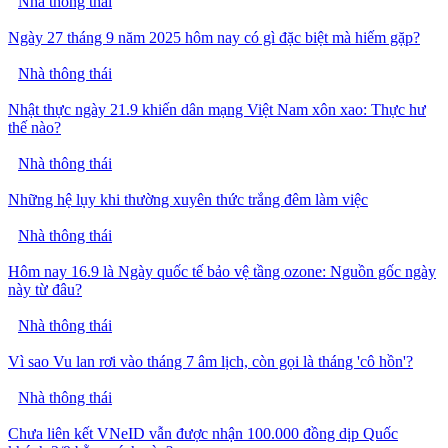
Nhà thông thái
Ngày 27 tháng 9 năm 2025 hôm nay có gì đặc biệt mà hiếm gặp?
Nhà thông thái
Nhật thực ngày 21.9 khiến dân mạng Việt Nam xôn xao: Thực hư
thế nào?
Nhà thông thái
Những hệ lụy khi thường xuyên thức trắng đêm làm việc
Nhà thông thái
Hôm nay 16.9 là Ngày quốc tế bảo vệ tầng ozone: Nguồn gốc ngày
này từ đâu?
Nhà thông thái
Vì sao Vu lan rơi vào tháng 7 âm lịch, còn gọi là tháng 'cô hồn'?
Nhà thông thái
Chưa liên kết VNeID vẫn được nhận 100.000 đồng dịp Quốc