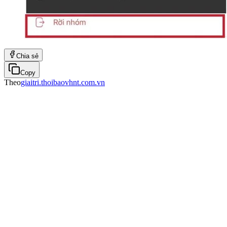
Chia sẻ
Copy
Theo
giaitri.thoibaovhnt.com.vn