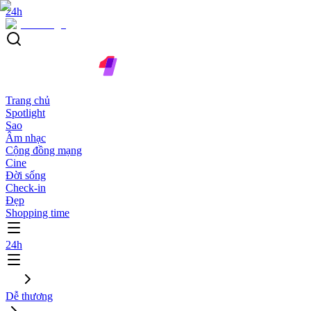
24h
Trang chủ
Spotlight
Sao
Âm nhạc
Cộng đồng mạng
Cine
Đời sống
Check-in
Đẹp
Shopping time
24h
Dễ thương