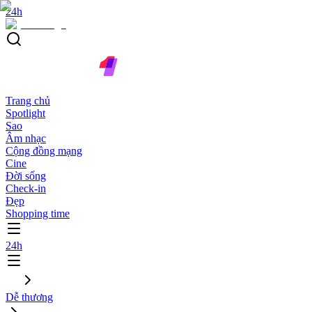
24h
Trang chủ
Spotlight
Sao
Âm nhạc
Cộng đồng mạng
Cine
Đời sống
Check-in
Đẹp
Shopping time
24h
Dễ thương