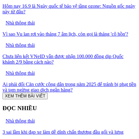
Hôm nay 16.9 là Ngày quốc tế bảo vệ tầng ozone: Nguồn gốc ngày
này từ đâu?
Nhà thông thái
Vì sao Vu lan rơi vào tháng 7 âm lịch, còn gọi là tháng 'cô hồn'?
Nhà thông thái
Chưa liên kết VNeID vẫn được nhận 100.000 đồng dịp Quốc
khánh 2/9 bằng cách nào?
Nhà thông thái
Ai phải đổi Căn cước công dân trong năm 2025 để tránh bị phạt tiền
và tạm ngừng giao dịch ngân hàng?
XEM THÊM BÀI VIẾT
ĐỌC NHIỀU
Nhà thông thái
3 sai lầm khi đạp xe làm dễ dính chấn thương đầu gối và lưng