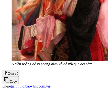
Nhiều hoàng đế vì hoang dâm vô độ mà qua đời sớm
Chia sẻ
Copy
Theo
giaitri.thoibaovhnt.com.vn