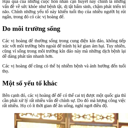
Hậu quả của những cuộc hôn nhân cận huyết này chính là những
vấn đề về sức khỏe như bệnh tật, dị tật bẩm sinh, chậm phát triển trí
não. Chính những yếu tố này khiến tuổi thọ của nhiều người bị rút
ngắn, trong đó có các vị hoàng đế.
Do môi trường sống
Các vị hoàng đế thường sống trong cung điện kín đáo, không tiếp
xúc với môi trường bên ngoài để tránh bị kẻ gian ám hại. Tuy nhiên,
cũng vì sống trong môi trường kín đáo này mà những dịch bệnh lại
dễ dàng phát tán nhanh hơn.
Các vị hoàng đế cũng có thể bị nhiễm bệnh và ảnh hưởng đến tuổi
thọ.
Một số yếu tố khác
Bên cạnh đó, các vị hoàng đế để có thể cai trị được một quốc gia thì
cần phải xử lý rất nhiều vấn đề chính sự. Do đó mà lượng công việc
rất nhiều. Họ có ít thời gian để ăn uống, nghỉ ngơi điều độ.