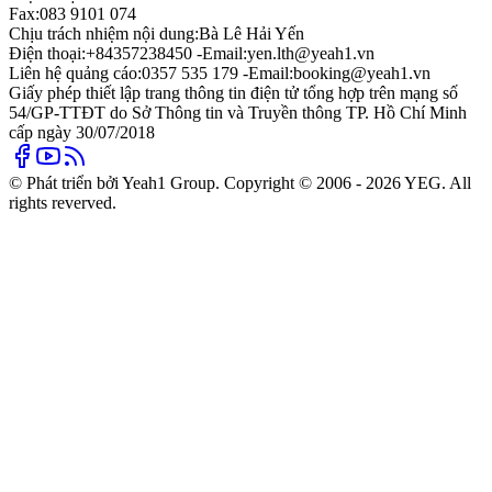
Fax:
083 9101 074
Chịu trách nhiệm nội dung:
Bà Lê Hải Yến
Điện thoại:
+84357238450 -
Email:
yen.lth@yeah1.vn
Liên hệ quảng cáo:
0357 535 179 -
Email:
booking@yeah1.vn
Giấy phép thiết lập trang thông tin điện tử tổng hợp trên mạng số
54/GP-TTĐT do Sở Thông tin và Truyền thông TP. Hồ Chí Minh
cấp ngày 30/07/2018
© Phát triển bởi Yeah1 Group. Copyright © 2006 - 2026 YEG. All
rights reverved.