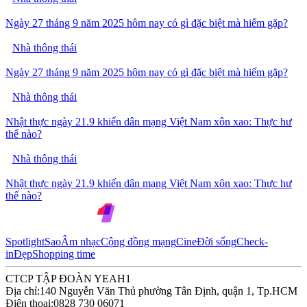
Ngày 27 tháng 9 năm 2025 hôm nay có gì đặc biệt mà hiếm gặp?
Nhà thông thái
Ngày 27 tháng 9 năm 2025 hôm nay có gì đặc biệt mà hiếm gặp?
Nhà thông thái
Nhật thực ngày 21.9 khiến dân mạng Việt Nam xôn xao: Thực hư
thế nào?
Nhà thông thái
Nhật thực ngày 21.9 khiến dân mạng Việt Nam xôn xao: Thực hư
thế nào?
Spotlight
Sao
Âm nhạc
Cộng đồng mạng
Cine
Đời sống
Check-
in
Đẹp
Shopping time
CTCP TẬP ĐOÀN YEAH1
Địa chỉ:
140 Nguyễn Văn Thủ phường Tân Định, quận 1, Tp.HCM
Điện thoại:
0828 730 06071