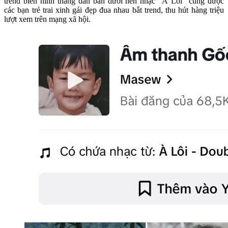
trend biến hình tháng dân bản dưới nền nhạc “À Lôi” cũng được
các bạn trẻ trai xinh gái đẹp đua nhau bắt trend, thu hút hàng triệu
lượt xem trên mạng xã hội.