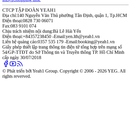
CTCP TẬP ĐOÀN YEAH1
Địa chỉ:
140 Nguyễn Văn Thủ phường Tân Định, quận 1, Tp.HCM
Điện thoại:
0828 730 06071
Fax:
083 9101 074
Chịu trách nhiệm nội dung:
Bà Lê Hải Yến
Điện thoại:
+84357238450 -
Email:
yen.lth@yeah1.vn
Liên hệ quảng cáo:
0357 535 179 -
Email:
booking@yeah1.vn
Giấy phép thiết lập trang thông tin điện tử tổng hợp trên mạng số
54/GP-TTĐT do Sở Thông tin và Truyền thông TP. Hồ Chí Minh
cấp ngày 30/07/2018
© Phát triển bởi Yeah1 Group. Copyright © 2006 - 2026 YEG. All
rights reverved.