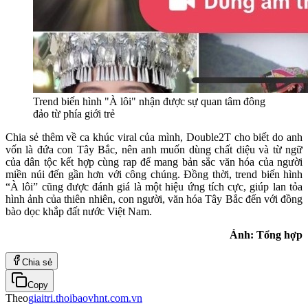
Trend biến hình "À lôi" nhận được sự quan tâm đông
đảo từ phía giới trẻ
Chia sẻ thêm về ca khúc viral của mình, Double2T cho biết do anh
vốn là đứa con Tây Bắc, nên anh muốn dùng chất diệu và từ ngữ
của dân tộc kết hợp cùng rap để mang bản sắc văn hóa của người
miền núi đến gần hơn với công chúng. Đồng thời, trend biến hình
“À lôi” cũng được đánh giá là một hiệu ứng tích cực, giúp lan tỏa
hình ảnh của thiên nhiên, con người, văn hóa Tây Bắc đến với đồng
bào dọc khắp đất nước Việt Nam.
Ảnh: Tổng hợp
Chia sẻ
Copy
Theo
giaitri.thoibaovhnt.com.vn