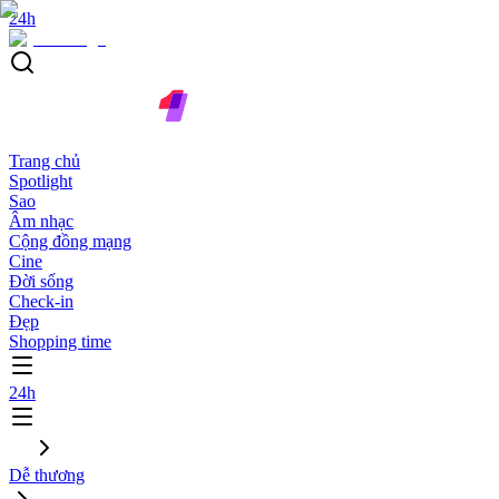
24h
Trang chủ
Spotlight
Sao
Âm nhạc
Cộng đồng mạng
Cine
Đời sống
Check-in
Đẹp
Shopping time
24h
Dễ thương