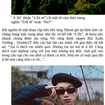
"À lôi" (hoặc "à lôi nỏ") là một từ cảm thán mang
nghĩa “Trời ơi” hoặc “Hả?”
Bắt nguồn từ một đoạn clip trên nền tảng Tiktok ghi lại hình ảnh các
chàng trang mặc trang phục dân tộc và hét lớn “à lôi”, từ khóa này
nhanh chóng được lan rộng. Nó cũng được rapper Bùi Xuân
Trường - Double2T đưa vào bài hát của mình với giai điệu rất bắt
tai:
“Tại vì thích em nhiều quá. Nhưng em lại nói là à lôi. Cũng
thích solo hiphop cùng với trai bản nhưng mà thôi. Anh gửi vào
trong câu rap cho em dính cả thính cả mồi. Nhà em có mấy quả đồi
ừ thì anh cũng tính cả rồi...”.