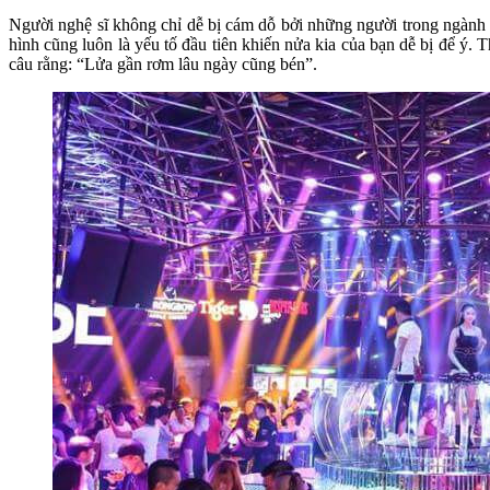
Người nghệ sĩ không chỉ dễ bị cám dỗ bởi những người trong ngành m
hình cũng luôn là yếu tố đầu tiên khiến nửa kia của bạn dễ bị để ý
câu rằng: “Lửa gần rơm lâu ngày cũng bén”.