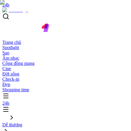
24h
Trang chủ
Spotlight
Sao
Âm nhạc
Cộng đồng mạng
Cine
Đời sống
Check-in
Đẹp
Shopping time
24h
Dễ thương