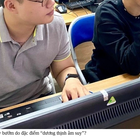
bay bướm do đặc điểm “dương thịnh âm suy”?