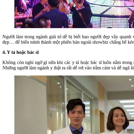
Người làm trong ngành giải trí dễ bị biết bao người đẹp vây quanh
đẹp… để biến mình thành một phiên bản ngoài showbiz chẳng hề ké
4. Y tá hoặc bác sĩ
Không còn nghi ngờ gì nữa khi các y tá hoặc bác sĩ luôn nằm tron
Những người làm ngành y thật ra rất dễ rơi vào trầm cảm và dễ ngã l