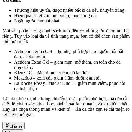
Ưu điểm
:
Thương hiệu uy tín, được nhiều bác sĩ da liễu khuyên dùng.
Hiệu quả rõ rệt với mụn viêm, mụn sưng đỏ.
Ngăn ngừa mụn tái phát.
Mỗi sản phẩm trong danh sách trên đều có những ưu điểm nổi bật
riêng. Tùy vào loại da và tình trạng mụn, bạn có thể chọn sản phẩm
phù hợp nhất:
Actidem Derma Gel – dịu nhẹ, phù hợp cho người mới bắt
đầu, da dầu mụn.
Actidem Extra Gel – giảm mụn, mờ thâm, an toàn cho da
nhạy cảm.
Klenzit C – đặc trị mụn viêm, có kê đơn.
Megaduo – gom cồi, giảm thâm, dưỡng ẩm tốt.
La Roche-Posay Effaclar Duo+ – giảm mụn viêm, phục hồi
da toàn diện.
Làn da khỏe mạnh không chỉ đến từ sản phẩm phù hợp, mà còn cần
chế độ chăm sóc khoa học, sinh hoạt lành mạnh và sự kiên nhẫn.
Hãy lựa chọn thông minh và kiên trì – làn da của bạn sẽ cải thiện rõ
rệt theo thời gian.
Chia sẻ