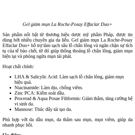
Gel giảm mụn La Roche-Posay Effaclar Duo+
Sản phẩm nổi bật từ thương hiệu dược mỹ phẩm Pháp, được tin
dùng bởi nhiều chuyên gia da liễu. Gel giảm mụn La Roche-Posay
Effaclar Duo+ hỗ trợ làm sạch sâu lỗ chân lông và ngăn chặn sự tích
tụ của tế bào chết, từ đó giúp thông thoáng lỗ chân lông, giảm mụn
hiện tại và phòng ngừa mụn tái phát.
Hoạt chất chính:
LHA & Salicylic Acid: Làm sạch lỗ chân lông, giảm mụn
hiệu quả.
Niacinamide: Làm dịu, chống viêm.
Zinc PCA: Kiểm soát dầu.
Procerad & Aqua Posae Filiformis: Giảm thâm, tăng cường hệ
vi sinh da.
Mannose: Thúc đẩy tái tạo da.
Phù hợp với da dầu mụn, da thâm sau mụn, mụn viêm, giúp da
nhanh phục hồi.