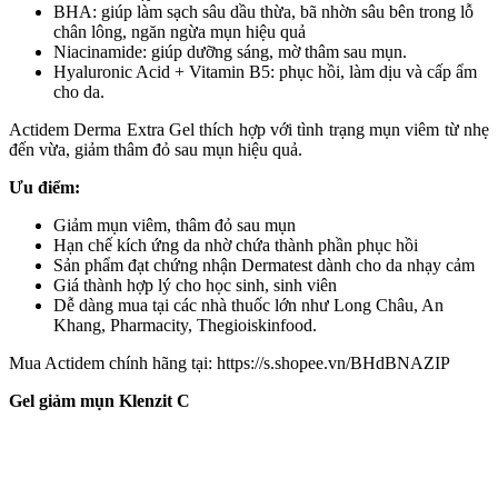
BHA: giúp làm sạch sâu dầu thừa, bã nhờn sâu bên trong lỗ
chân lông, ngăn ngừa mụn hiệu quả
Niacinamide: giúp dưỡng sáng, mờ thâm sau mụn.
Hyaluronic Acid + Vitamin B5: phục hồi, làm dịu và cấp ẩm
cho da.
Actidem Derma Extra Gel thích hợp với tình trạng mụn viêm từ nhẹ
đến vừa, giảm thâm đỏ sau mụn hiệu quả.
Ưu điểm:
Giảm mụn viêm, thâm đỏ sau mụn
Hạn chế kích ứng da nhờ chứa thành phần phục hồi
Sản phẩm đạt chứng nhận Dermatest dành cho da nhạy cảm
Giá thành hợp lý cho học sinh, sinh viên
Dễ dàng mua tại các nhà thuốc lớn như Long Châu, An
Khang, Pharmacity, Thegioiskinfood.
Mua Actidem chính hãng tại: https://s.shopee.vn/BHdBNAZIP
Gel giảm mụn Klenzit C