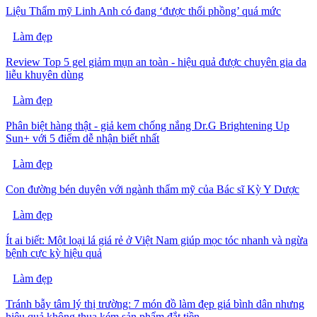
Liệu Thẩm mỹ Linh Anh có đang ‘được thổi phồng’ quá mức
Làm đẹp
Review Top 5 gel giảm mụn an toàn - hiệu quả được chuyên gia da
liễu khuyên dùng
Làm đẹp
Phân biệt hàng thật - giả kem chống nắng Dr.G Brightening Up
Sun+ với 5 điểm dễ nhận biết nhất
Làm đẹp
Con đường bén duyên với ngành thẩm mỹ của Bác sĩ Kỳ Y Dược
Làm đẹp
Ít ai biết: Một loại lá giá rẻ ở Việt Nam giúp mọc tóc nhanh và ngừa
bệnh cực kỳ hiệu quả
Làm đẹp
Tránh bẫy tâm lý thị trường: 7 món đồ làm đẹp giá bình dân nhưng
hiệu quả không thua kém sản phẩm đắt tiền