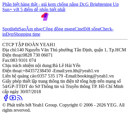
Phân biệt hàng thật - giả kem chống nắng Dr.G Brightening Up
Sun+ với 5 điểm dễ nhận biết nhất
Spotlight
Sao
Âm nhạc
Cộng đồng mạng
Cine
Đời sống
Check-
in
Đẹp
Shopping time
CTCP TẬP ĐOÀN YEAH1
Địa chỉ:
140 Nguyễn Văn Thủ phường Tân Định, quận 1, Tp.HCM
Điện thoại:
0828 730 06071
Fax:
083 9101 074
Chịu trách nhiệm nội dung:
Bà Lê Hải Yến
Điện thoại:
+84357238450 -
Email:
yen.lth@yeah1.vn
Liên hệ quảng cáo:
0357 535 179 -
Email:
booking@yeah1.vn
Giấy phép thiết lập trang thông tin điện tử tổng hợp trên mạng số
54/GP-TTĐT do Sở Thông tin và Truyền thông TP. Hồ Chí Minh
cấp ngày 30/07/2018
© Phát triển bởi Yeah1 Group. Copyright © 2006 - 2026 YEG. All
rights reverved.