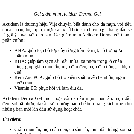
Gel giảm mụn Actidem Derma Gel
Actidem là thương hiệu Việt chuyên biệt dành cho da mụn, với tiêu
chí an toàn, hiệu quả, được sản xuất bởi các chuyên gia hàng đầu sẽ
là gợi ý tuyệt vời cho bạn. Gel giảm mụn Actidem Derma với thành
phần chính:
AHA: giúp loại bỏ lớp dày sừng trên bề mặt, hỗ trợ ngừa
thâm mụn.
BHA: giúp làm sạch sâu dầu thừa, bã nhờn trong lỗ chân
lông, giúp giảm mụn ẩn, mụn đầu đen, mụn đầu trắng,... hiệu
quả.
Kẽm ZnCPCA: giúp hỗ trợ kiểm soát tuyến bã nhờn, ngăn
ngừa mụn.
Vitamin B5: phục hồi và làm dịu da.
Actidem Derma Gel thích hợp với da dầu mụn, mụn ẩn, mụn đầu
đen, sợi bã nhờn, da sần sùi nhưng hạn chế tình trạng kích ứng cho
những bạn mới lần đầu sử dụng hoạt chất.
Ưu điểm:
Giảm mụn ẩn, mụn đầu đen, da sần sùi, mụn đầu trắng, sợi bã