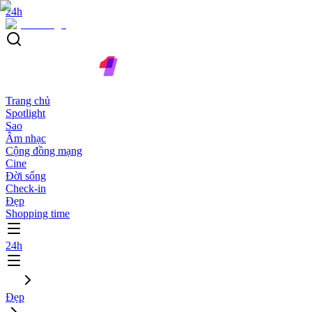
24h
Trang chủ
Spotlight
Sao
Âm nhạc
Cộng đồng mạng
Cine
Đời sống
Check-in
Đẹp
Shopping time
24h
Đẹp