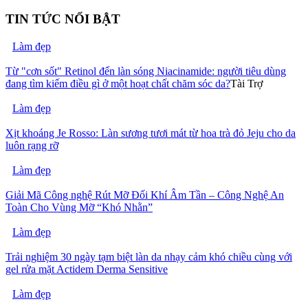
TIN TỨC NỔI BẬT
Làm đẹp
Từ "cơn sốt" Retinol đến làn sóng Niacinamide: người tiêu dùng
đang tìm kiếm điều gì ở một hoạt chất chăm sóc da?
Tài Trợ
Làm đẹp
Xịt khoáng Je Rosso: Làn sương tươi mát từ hoa trà đỏ Jeju cho da
luôn rạng rỡ
Làm đẹp
Giải Mã Công nghệ Rút Mỡ Đối Khí Âm Tần – Công Nghệ An
Toàn Cho Vùng Mỡ “Khó Nhằn”
Làm đẹp
Trải nghiệm 30 ngày tạm biệt làn da nhạy cảm khó chiều cùng với
gel rửa mặt Actidem Derma Sensitive
Làm đẹp