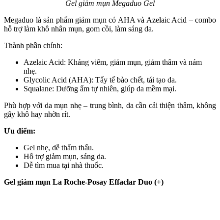
Gel giảm mụn Megaduo Gel
Megaduo là sản phẩm giảm mụn có AHA và Azelaic Acid – combo
hỗ trợ làm khô nhân mụn, gom cồi, làm sáng da.
Thành phần chính:
Azelaic Acid: Kháng viêm, giảm mụn, giảm thâm và nám
nhẹ.
Glycolic Acid (AHA): Tẩy tế bào chết, tái tạo da.
Squalane: Dưỡng ẩm tự nhiên, giúp da mềm mại.
Phù hợp với da mụn nhẹ – trung bình, da cần cải thiện thâm, không
gây khô hay nhờn rít.
Ưu điểm:
Gel nhẹ, dễ thẩm thấu.
Hỗ trợ giảm mụn, sáng da.
Dễ tìm mua tại nhà thuốc.
Gel giảm mụn La Roche-Posay Effaclar Duo (+)