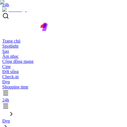
24h
Trang chủ
Spotlight
Sao
Âm nhạc
Cộng đồng mạng
Cine
Đời sống
Check-in
Đẹp
Shopping time
24h
Đẹp