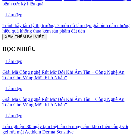
bệnh cực kỳ hiệu quả
Làm đẹp
Tránh bẫy tâm lý thị trường: 7 món đồ làm đẹp giá bình dân nhưng
hiệu quả không thua kém sản phẩm đắt tiền
XEM THÊM BÀI VIẾT
ĐỌC NHIỀU
Làm đẹp
Giải Mã Công nghệ Rút Mỡ Đối Khí Âm Tần – Công Nghệ An
Toàn Cho Vùng Mỡ “Khó Nhằn”
Làm đẹp
Giải Mã Công nghệ Rút Mỡ Đối Khí Âm Tần – Công Nghệ An
Toàn Cho Vùng Mỡ “Khó Nhằn”
Làm đẹp
Trải nghiệm 30 ngày tạm biệt làn da nhạy cảm khó chiều cùng với
gel rửa mặt Actidem Derma Sensitive