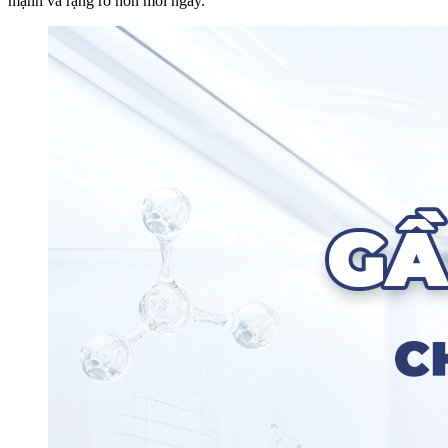
mạnh và rạng rỡ hơn mỗi ngày.