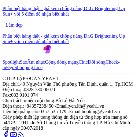
Phân biệt hàng thật - giả kem chống nắng Dr.G Brightening Up
Sun+ với 5 điểm dễ nhận biết nhất
Làm đẹp
Phân biệt hàng thật - giả kem chống nắng Dr.G Brightening Up
Sun+ với 5 điểm dễ nhận biết nhất
Spotlight
Sao
Âm nhạc
Cộng đồng mạng
Cine
Đời sống
Check-
in
Đẹp
Shopping time
CTCP TẬP ĐOÀN YEAH1
Địa chỉ:
140 Nguyễn Văn Thủ phường Tân Định, quận 1, Tp.HCM
Điện thoại:
0828 730 06071
Fax:
083 9101 074
Chịu trách nhiệm nội dung:
Bà Lê Hải Yến
Điện thoại:
+84357238450 -
Email:
yen.lth@yeah1.vn
Liên hệ quảng cáo:
0357 535 179 -
Email:
booking@yeah1.vn
Giấy phép thiết lập trang thông tin điện tử tổng hợp trên mạng số
54/GP-TTĐT do Sở Thông tin và Truyền thông TP. Hồ Chí Minh
cấp ngày 30/07/2018