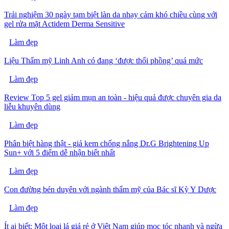
Trải nghiệm 30 ngày tạm biệt làn da nhạy cảm khó chiều cùng với
gel rửa mặt Actidem Derma Sensitive
Làm đẹp
Liệu Thẩm mỹ Linh Anh có đang ‘được thổi phồng’ quá mức
Làm đẹp
Review Top 5 gel giảm mụn an toàn - hiệu quả được chuyên gia da
liễu khuyên dùng
Làm đẹp
Phân biệt hàng thật - giả kem chống nắng Dr.G Brightening Up
Sun+ với 5 điểm dễ nhận biết nhất
Làm đẹp
Con đường bén duyên với ngành thẩm mỹ của Bác sĩ Kỳ Y Dược
Làm đẹp
Ít ai biết: Một loại lá giá rẻ ở Việt Nam giúp mọc tóc nhanh và ngừa