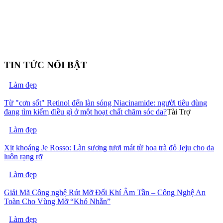
TIN TỨC NỔI BẬT
Làm đẹp
Từ "cơn sốt" Retinol đến làn sóng Niacinamide: người tiêu dùng
đang tìm kiếm điều gì ở một hoạt chất chăm sóc da?
Tài Trợ
Làm đẹp
Xịt khoáng Je Rosso: Làn sương tươi mát từ hoa trà đỏ Jeju cho da
luôn rạng rỡ
Làm đẹp
Giải Mã Công nghệ Rút Mỡ Đối Khí Âm Tần – Công Nghệ An
Toàn Cho Vùng Mỡ “Khó Nhằn”
Làm đẹp