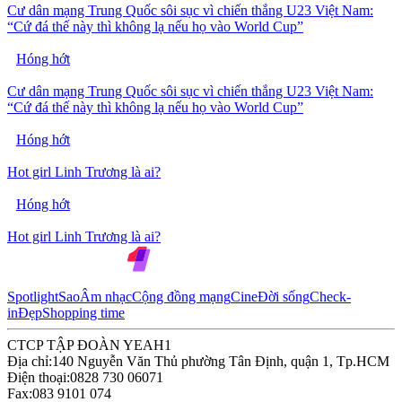
Cư dân mạng Trung Quốc sôi sục vì chiến thắng U23 Việt Nam:
“Cứ đá thế này thì không lạ nếu họ vào World Cup”
Hóng hớt
Cư dân mạng Trung Quốc sôi sục vì chiến thắng U23 Việt Nam:
“Cứ đá thế này thì không lạ nếu họ vào World Cup”
Hóng hớt
Hot girl Linh Trương là ai?
Hóng hớt
Hot girl Linh Trương là ai?
Spotlight
Sao
Âm nhạc
Cộng đồng mạng
Cine
Đời sống
Check-
in
Đẹp
Shopping time
CTCP TẬP ĐOÀN YEAH1
Địa chỉ:
140 Nguyễn Văn Thủ phường Tân Định, quận 1, Tp.HCM
Điện thoại:
0828 730 06071
Fax:
083 9101 074