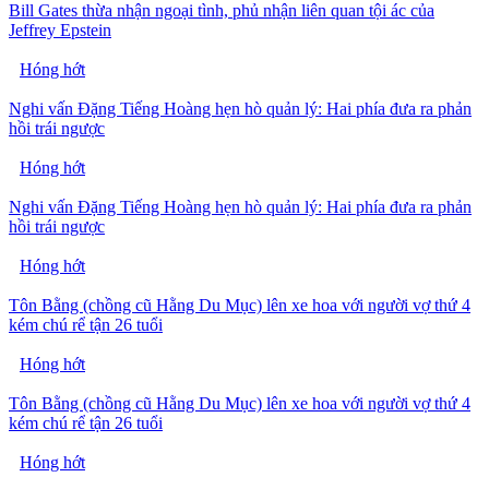
Bill Gates thừa nhận ngoại tình, phủ nhận liên quan tội ác của
Jeffrey Epstein
Hóng hớt
Nghi vấn Đặng Tiếng Hoàng hẹn hò quản lý: Hai phía đưa ra phản
hồi trái ngược
Hóng hớt
Nghi vấn Đặng Tiếng Hoàng hẹn hò quản lý: Hai phía đưa ra phản
hồi trái ngược
Hóng hớt
Tôn Bằng (chồng cũ Hằng Du Mục) lên xe hoa với người vợ thứ 4
kém chú rể tận 26 tuổi
Hóng hớt
Tôn Bằng (chồng cũ Hằng Du Mục) lên xe hoa với người vợ thứ 4
kém chú rể tận 26 tuổi
Hóng hớt