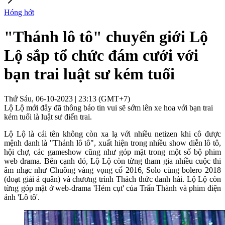
Hóng hớt
"Thánh lô tô" chuyển giới Lộ
Lộ sắp tổ chức đám cưới với
bạn trai luật sư kém tuổi
Thứ Sáu, 06-10-2023 | 23:13 (GMT+7)
Lộ Lộ mới đây đã thông báo tin vui sẽ sớm lên xe hoa với bạn trai
kém tuổi là luật sư điển trai.
Lộ Lộ là cái tên không còn xa lạ với nhiều netizen khi cô được
mệnh danh là "Thánh lô tô", xuất hiện trong nhiều show diễn lô tô,
hội chợ, các gameshow cũng như góp mặt trong một số bộ phim
web drama. Bên cạnh đó, Lộ Lộ còn từng tham gia nhiều cuộc thi
âm nhạc như Chuông vàng vọng cổ 2016, Solo cùng bolero 2018
(đoạt giải á quân) và chương trình Thách thức danh hài. Lộ Lộ còn
từng góp mặt ở web-drama 'Hẻm cụt' của Trấn Thành và phim điện
ảnh 'Lô tô'.