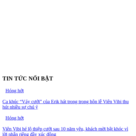
TIN TỨC NỔI BẬT
Hóng hớt
Ca khúc “Váy cưới” của Erik hát trong trong hôn lễ Viên Vibi thu
hút nhiều sự chú ý
Hóng hớt
Viên Vibi hé lộ thiệp cưới sau 10 năm yêu, khách mời bật khóc vì
lời nhắn riêng đầy xúc động