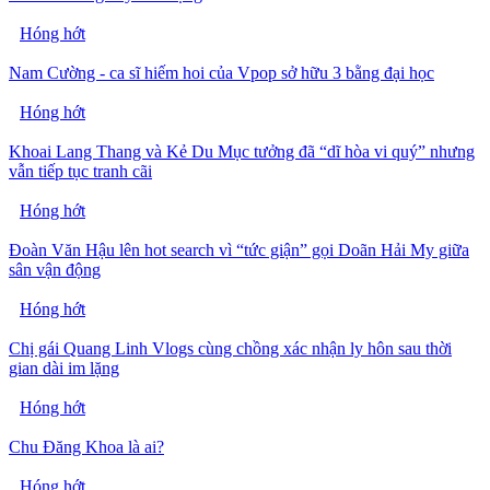
Hóng hớt
Nam Cường - ca sĩ hiếm hoi của Vpop sở hữu 3 bằng đại học
Hóng hớt
Khoai Lang Thang và Kẻ Du Mục tưởng đã “dĩ hòa vi quý” nhưng
vẫn tiếp tục tranh cãi
Hóng hớt
Đoàn Văn Hậu lên hot search vì “tức giận” gọi Doãn Hải My giữa
sân vận động
Hóng hớt
Chị gái Quang Linh Vlogs cùng chồng xác nhận ly hôn sau thời
gian dài im lặng
Hóng hớt
Chu Đăng Khoa là ai?
Hóng hớt