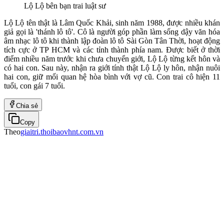
Lộ Lộ bên bạn trai luật sư
Lộ Lộ tên thật là Lâm Quốc Khải, sinh năm 1988, được nhiều khán
giả gọi là 'thánh lô tô'. Cô là người góp phần làm sống dậy văn hóa
âm nhạc lô tô khi thành lập đoàn lô tô Sài Gòn Tân Thời, hoạt động
tích cực ở TP HCM và các tỉnh thành phía nam. Được biết ở thời
điểm nhiều năm trước khi chưa chuyển giới, Lộ Lộ từng kết hôn và
có hai con. Sau này, nhận ra giới tính thật Lộ Lộ ly hôn, nhận nuôi
hai con, giữ mối quan hệ hòa bình với vợ cũ. Con trai cô hiện 11
tuổi, con gái 7 tuổi.
Chia sẻ
Copy
Theo
giaitri.thoibaovhnt.com.vn