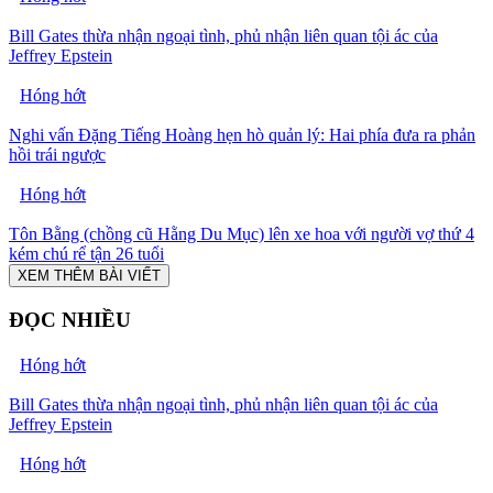
Bill Gates thừa nhận ngoại tình, phủ nhận liên quan tội ác của
Jeffrey Epstein
Hóng hớt
Nghi vấn Đặng Tiếng Hoàng hẹn hò quản lý: Hai phía đưa ra phản
hồi trái ngược
Hóng hớt
Tôn Bằng (chồng cũ Hằng Du Mục) lên xe hoa với người vợ thứ 4
kém chú rể tận 26 tuổi
XEM THÊM BÀI VIẾT
ĐỌC NHIỀU
Hóng hớt
Bill Gates thừa nhận ngoại tình, phủ nhận liên quan tội ác của
Jeffrey Epstein
Hóng hớt