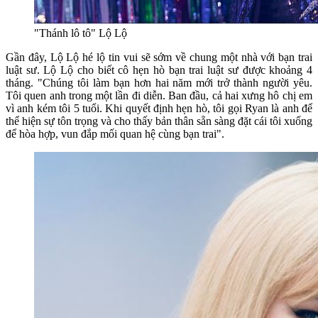
"Thánh lô tô" Lộ Lộ
Gần đây, Lộ Lộ hé lộ tin vui sẽ sớm về chung một nhà với bạn trai
luật sư. Lộ Lộ cho biết cô hẹn hò bạn trai luật sư được khoảng 4
tháng. "Chúng tôi làm bạn hơn hai năm mới trở thành người yêu.
Tôi quen anh trong một lần đi diễn. Ban đầu, cả hai xưng hô chị em
vì anh kém tôi 5 tuổi. Khi quyết định hẹn hò, tôi gọi Ryan là anh để
thể hiện sự tôn trọng và cho thấy bản thân sẵn sàng đặt cái tôi xuống
để hòa hợp, vun đắp mối quan hệ cùng bạn trai".