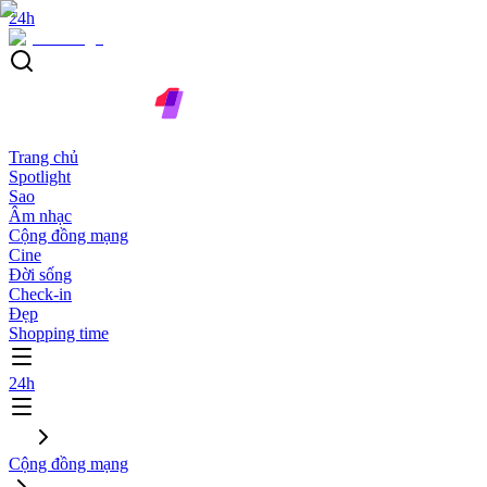
24h
Trang chủ
Spotlight
Sao
Âm nhạc
Cộng đồng mạng
Cine
Đời sống
Check-in
Đẹp
Shopping time
24h
Cộng đồng mạng