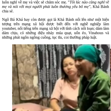
luôn nghĩ về mẹ và việc sẽ chăm sóc mẹ. "
Tôi lúc nào cũng nghĩ về
mẹ và nói với mọi người phải luôn thương yêu bố mẹ"
, Khá Bảnh
chia sẻ.
Ngô Bá Khá hay còn được gọi là Khá Bảnh nổi lên như một hiện
tượng trên mạng xã hội được biết đến với nghề nghiệp làm
youtuber, nổi tiếng trên mạng xã hội với tính cách nổi loạn; dám làm
dám chịu, có những điệu nhảy múa quạt, uốn éo, Vinahous và
những phát ngôn ngông cuồng, tục tĩu, coi thường pháp luật.