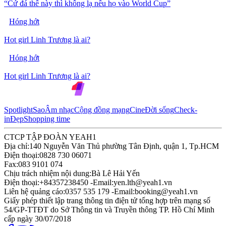
“Cứ đá thế này thì không lạ nếu họ vào World Cup”
Hóng hớt
Hot girl Linh Trương là ai?
Hóng hớt
Hot girl Linh Trương là ai?
Spotlight
Sao
Âm nhạc
Cộng đồng mạng
Cine
Đời sống
Check-
in
Đẹp
Shopping time
CTCP TẬP ĐOÀN YEAH1
Địa chỉ:
140 Nguyễn Văn Thủ phường Tân Định, quận 1, Tp.HCM
Điện thoại:
0828 730 06071
Fax:
083 9101 074
Chịu trách nhiệm nội dung:
Bà Lê Hải Yến
Điện thoại:
+84357238450 -
Email:
yen.lth@yeah1.vn
Liên hệ quảng cáo:
0357 535 179 -
Email:
booking@yeah1.vn
Giấy phép thiết lập trang thông tin điện tử tổng hợp trên mạng số
54/GP-TTĐT do Sở Thông tin và Truyền thông TP. Hồ Chí Minh
cấp ngày 30/07/2018