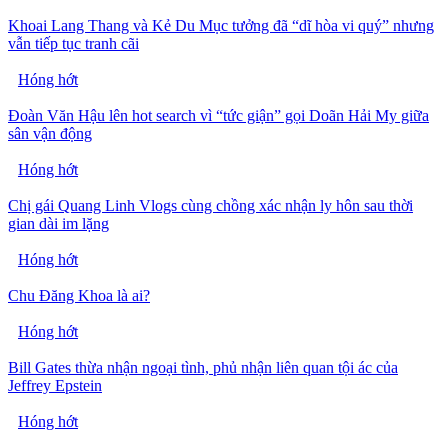
Khoai Lang Thang và Kẻ Du Mục tưởng đã “dĩ hòa vi quý” nhưng
vẫn tiếp tục tranh cãi
Hóng hớt
Đoàn Văn Hậu lên hot search vì “tức giận” gọi Doãn Hải My giữa
sân vận động
Hóng hớt
Chị gái Quang Linh Vlogs cùng chồng xác nhận ly hôn sau thời
gian dài im lặng
Hóng hớt
Chu Đăng Khoa là ai?
Hóng hớt
Bill Gates thừa nhận ngoại tình, phủ nhận liên quan tội ác của
Jeffrey Epstein
Hóng hớt