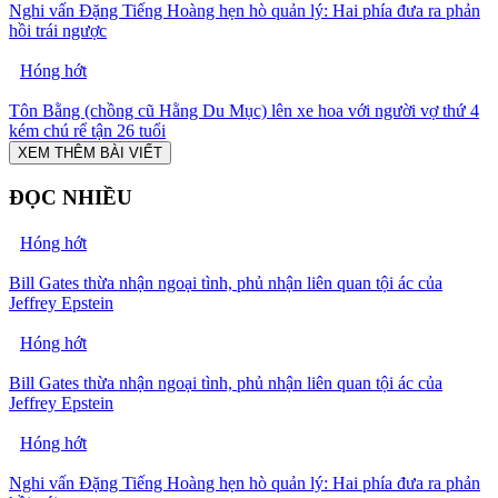
Nghi vấn Đặng Tiếng Hoàng hẹn hò quản lý: Hai phía đưa ra phản
hồi trái ngược
Hóng hớt
Tôn Bằng (chồng cũ Hằng Du Mục) lên xe hoa với người vợ thứ 4
kém chú rể tận 26 tuổi
XEM THÊM BÀI VIẾT
ĐỌC NHIỀU
Hóng hớt
Bill Gates thừa nhận ngoại tình, phủ nhận liên quan tội ác của
Jeffrey Epstein
Hóng hớt
Bill Gates thừa nhận ngoại tình, phủ nhận liên quan tội ác của
Jeffrey Epstein
Hóng hớt
Nghi vấn Đặng Tiếng Hoàng hẹn hò quản lý: Hai phía đưa ra phản