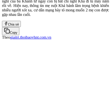
nghĩ của bà Khánh từ ngày con bị bắt chỉ nghĩ Khá đi tù mấy năm
rồi về. Hiện nay, thông tin mẹ ruột Khá bảnh lâm trọng bệnh khiến
nhiều người xót xa, cư dân mạng bày tỏ mong muốn 2 mẹ con được
gặp nhau lần cuối.
Chia sẻ
Copy
Theo
giaitri.thoibaovhnt.com.vn