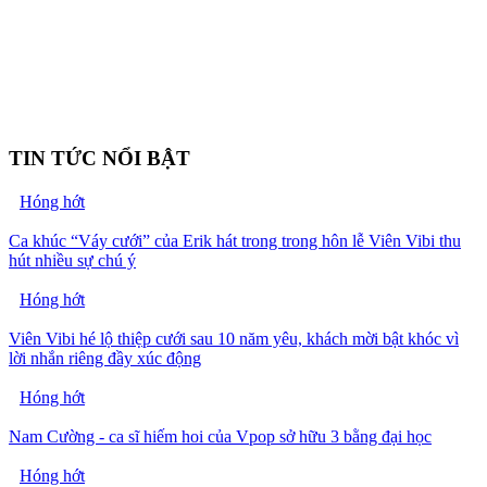
TIN TỨC NỔI BẬT
Hóng hớt
Ca khúc “Váy cưới” của Erik hát trong trong hôn lễ Viên Vibi thu
hút nhiều sự chú ý
Hóng hớt
Viên Vibi hé lộ thiệp cưới sau 10 năm yêu, khách mời bật khóc vì
lời nhắn riêng đầy xúc động
Hóng hớt
Nam Cường - ca sĩ hiếm hoi của Vpop sở hữu 3 bằng đại học
Hóng hớt