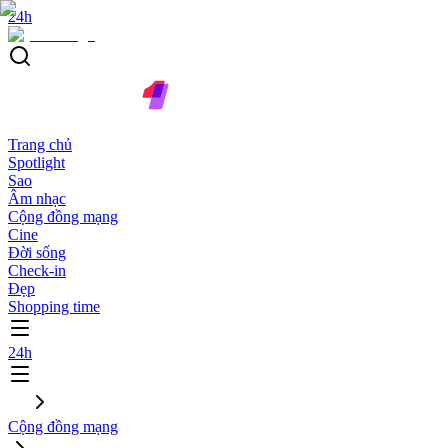
24h
Trang chủ
Spotlight
Sao
Âm nhạc
Cộng đồng mạng
Cine
Đời sống
Check-in
Đẹp
Shopping time
24h
Cộng đồng mạng