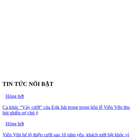
TIN TỨC NỔI BẬT
Hóng hớt
Ca khúc “Váy cưới” của Erik hát trong trong hôn lễ Viên Vibi thu
hút nhiều sự chú ý
Hóng hớt
Viên Vibi hé lộ thiệp cưới sau 10 năm yêu, khách mời bật khóc vì