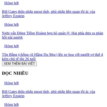
Hóng hớt
Bill Gates thừa nhận ngoại tình, phủ nhận liên quan tội ác của
Jeffrey Epstein
Hóng hớt
Nghi vấn Đặng Tiếng Hoàng hẹn hò quản lý: Hai phía đưa ra phản
hồi trái ngược
Hóng hớt
Tôn Bằng (chồng cũ Hằng Du Mục) lên xe hoa với người vợ thứ 4
kém chú rể tận 26 tuổi
XEM THÊM BÀI VIẾT
ĐỌC NHIỀU
Hóng hớt
Bill Gates thừa nhận ngoại tình, phủ nhận liên quan tội ác của
Jeffrey Epstein
Hóng hớt