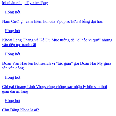
lời nhắn riêng đầy xúc động
Hóng hớt
Nam Cường - ca sĩ hiếm hoi của Vpop sở hữu 3 bằng đại học
Hóng hớt
Khoai Lang Thang và Kẻ Du Mục tưởng đã “dĩ hòa vi quý” nhưng
vẫn tiếp tục tranh cãi
Hóng hớt
Đoàn Văn Hậu lên hot search vì “tức giận” gọi Doãn Hải My giữa
sân vận động
Hóng hớt
Chị gái Quang Linh Vlogs cùng chồng xác nhận ly hôn sau thời
gian dài im lặng
Hóng hớt
Chu Đăng Khoa là ai?