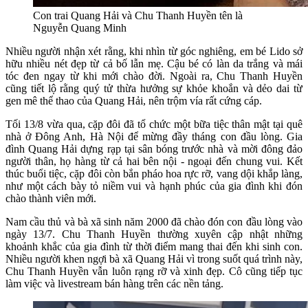
Con trai Quang Hải và Chu Thanh Huyền tên là
Nguyễn Quang Minh
Nhiều người nhận xét rằng, khi nhìn từ góc nghiêng, em bé Lido sở
hữu nhiều nét đẹp từ cả bố lẫn mẹ. Cậu bé có làn da trắng và mái
tóc đen ngay từ khi mới chào đời. Ngoài ra, Chu Thanh Huyền
cũng tiết lộ rằng quý tử thừa hưởng sự khỏe khoắn và dẻo dai từ
gen mê thể thao của Quang Hải, nên trộm vía rất cứng cáp.
Tối 13/8 vừa qua, cặp đôi đã tổ chức một bữa tiệc thân mật tại quê
nhà ở Đông Anh, Hà Nội để mừng đầy tháng con đầu lòng. Gia
đình Quang Hải dựng rạp tại sân bóng trước nhà và mời đông đảo
người thân, họ hàng từ cả hai bên nội - ngoại đến chung vui. Kết
thúc buổi tiệc, cặp đôi còn bắn pháo hoa rực rỡ, vang dội khắp làng,
như một cách bày tỏ niềm vui và hạnh phúc của gia đình khi đón
chào thành viên mới.
Nam cầu thủ và bà xã sinh năm 2000 đã chào đón con đầu lòng vào
ngày 13/7. Chu Thanh Huyền thường xuyên cập nhật những
khoảnh khắc của gia đình từ thời điểm mang thai đến khi sinh con.
Nhiều người khen ngợi bà xã Quang Hải vì trong suốt quá trình này,
Chu Thanh Huyền vẫn luôn rạng rỡ và xinh đẹp. Cô cũng tiếp tục
làm việc và livestream bán hàng trên các nền tảng.