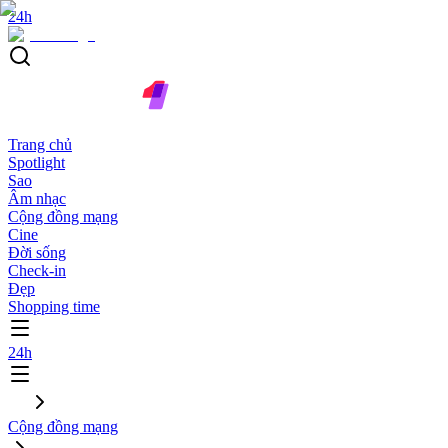
24h
Trang chủ
Spotlight
Sao
Âm nhạc
Cộng đồng mạng
Cine
Đời sống
Check-in
Đẹp
Shopping time
24h
Cộng đồng mạng