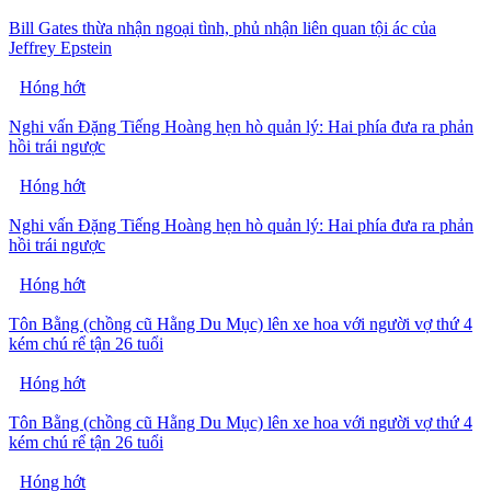
Bill Gates thừa nhận ngoại tình, phủ nhận liên quan tội ác của
Jeffrey Epstein
Hóng hớt
Nghi vấn Đặng Tiếng Hoàng hẹn hò quản lý: Hai phía đưa ra phản
hồi trái ngược
Hóng hớt
Nghi vấn Đặng Tiếng Hoàng hẹn hò quản lý: Hai phía đưa ra phản
hồi trái ngược
Hóng hớt
Tôn Bằng (chồng cũ Hằng Du Mục) lên xe hoa với người vợ thứ 4
kém chú rể tận 26 tuổi
Hóng hớt
Tôn Bằng (chồng cũ Hằng Du Mục) lên xe hoa với người vợ thứ 4
kém chú rể tận 26 tuổi
Hóng hớt