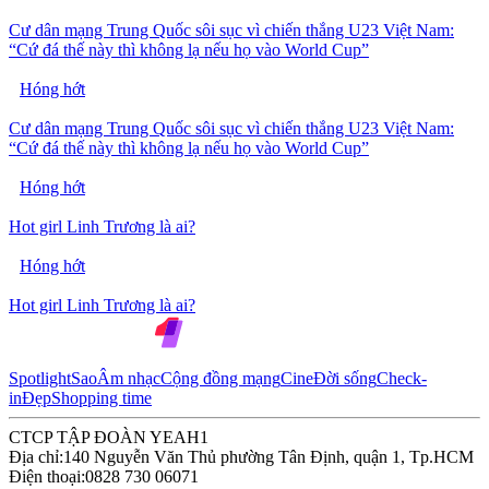
Cư dân mạng Trung Quốc sôi sục vì chiến thắng U23 Việt Nam:
“Cứ đá thế này thì không lạ nếu họ vào World Cup”
Hóng hớt
Cư dân mạng Trung Quốc sôi sục vì chiến thắng U23 Việt Nam:
“Cứ đá thế này thì không lạ nếu họ vào World Cup”
Hóng hớt
Hot girl Linh Trương là ai?
Hóng hớt
Hot girl Linh Trương là ai?
Spotlight
Sao
Âm nhạc
Cộng đồng mạng
Cine
Đời sống
Check-
in
Đẹp
Shopping time
CTCP TẬP ĐOÀN YEAH1
Địa chỉ:
140 Nguyễn Văn Thủ phường Tân Định, quận 1, Tp.HCM
Điện thoại:
0828 730 06071