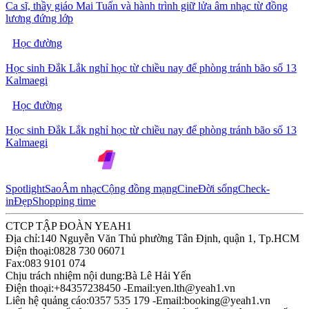
Ca sĩ, thầy giáo Mai Tuấn và hành trình giữ lửa âm nhạc từ đồng
lương đứng lớp
Học đường
Học sinh Đắk Lắk nghỉ học từ chiều nay để phòng tránh bão số 13
Kalmaegi
Học đường
Học sinh Đắk Lắk nghỉ học từ chiều nay để phòng tránh bão số 13
Kalmaegi
Spotlight
Sao
Âm nhạc
Cộng đồng mạng
Cine
Đời sống
Check-
in
Đẹp
Shopping time
CTCP TẬP ĐOÀN YEAH1
Địa chỉ:
140 Nguyễn Văn Thủ phường Tân Định, quận 1, Tp.HCM
Điện thoại:
0828 730 06071
Fax:
083 9101 074
Chịu trách nhiệm nội dung:
Bà Lê Hải Yến
Điện thoại:
+84357238450 -
Email:
yen.lth@yeah1.vn
Liên hệ quảng cáo:
0357 535 179 -
Email:
booking@yeah1.vn