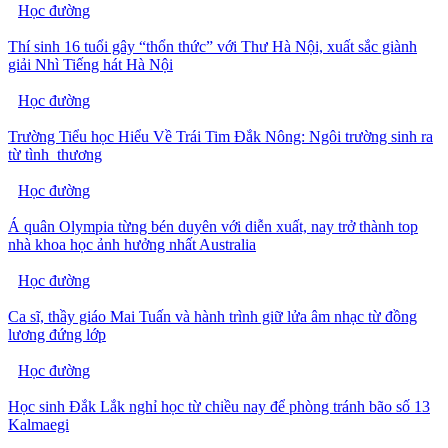
Học đường
Thí sinh 16 tuổi gây “thổn thức” với Thư Hà Nội, xuất sắc giành
giải Nhì Tiếng hát Hà Nội
Học đường
Trường Tiểu học Hiểu Về Trái Tim Đắk Nông: Ngôi trường sinh ra
từ tình thương
Học đường
Á quân Olympia từng bén duyên với diễn xuất, nay trở thành top
nhà khoa học ảnh hưởng nhất Australia
Học đường
Ca sĩ, thầy giáo Mai Tuấn và hành trình giữ lửa âm nhạc từ đồng
lương đứng lớp
Học đường
Học sinh Đắk Lắk nghỉ học từ chiều nay để phòng tránh bão số 13
Kalmaegi