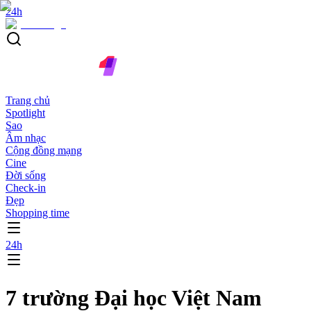
24h
Trang chủ
Spotlight
Sao
Âm nhạc
Cộng đồng mạng
Cine
Đời sống
Check-in
Đẹp
Shopping time
24h
7 trường Đại học Việt Nam