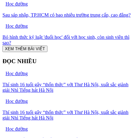
Học đường
Sau sáp nhập, TP.HCM có bao nhiêu trường trung cấp, cao đẳng?
Học đường
Bỏ hình thức kỷ luật 'đuổi học' đối với học sinh, còn sinh viên thì
sao?
XEM THÊM BÀI VIẾT
ĐỌC NHIỀU
Học đường
Thí sinh 16 tuổi gây “thổn thức” với Thư Hà Nội, xuất sắc giành
giải Nhì Tiếng hát Hà Nội
Học đường
Thí sinh 16 tuổi gây “thổn thức” với Thư Hà Nội, xuất sắc giành
giải Nhì Tiếng hát Hà Nội
Học đường