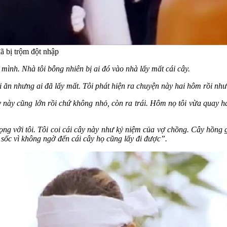
ã bị trộm đột nhập
 mình. Nhà tôi bỗng nhiên bị ai đó vào nhà lấy mất cái cây.
i ăn nhưng ai đã lấy mất. Tôi phát hiện ra chuyện này hai hôm rồi 
 này cũng lớn rồi chứ không nhỏ, còn ra trái. Hôm nọ tôi vừa quay ha
 trọng với tôi. Tôi coi cái cây này như kỷ niệm của vợ chồng. Cây hồn
 sốc vì không ngờ đến cái cây họ cũng lấy đi được”.