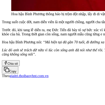
Hoa hậu Bình Phương thông báo bị trộm đột nhập, lấy đi di vật 
Trong suốt cuộc đời, nam diễn viên là một người chồng, người cha tâ
Trước đó, khi tang lễ diễn ra, mẹ Đức Tiến đã bày tỏ sự bức xúc vì
khỏe của bà. Trong thời gian còn sống, nam người mẫu cũng từng e n
Hoa hậu Bình Phương nói:
“Má hiện tại đã gần 70 tuổi, đi đường xa 
Lúc đó anh sẽ trách dữ nữa vì lúc còn sống anh đã nói như thế rồi.
cũng không sống nổi”.
Chia sẻ
Copy
Theo
giaitri.thoibaovhnt.com.vn