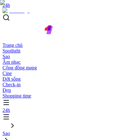
24h
Trang chủ
Spotlight
Sao
Âm nhạc
Cộng đồng mạng
Cine
Đời sống
Check-in
Đẹp
Shopping time
24h
Sao