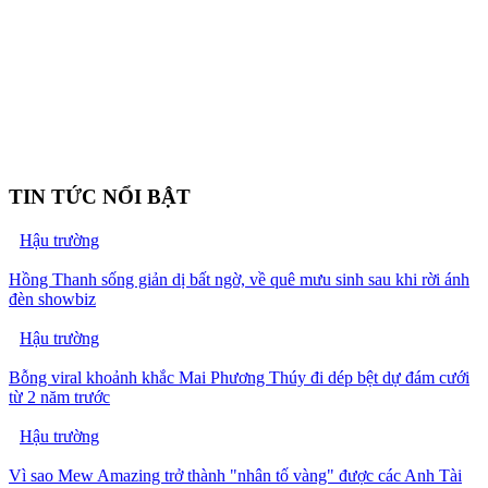
TIN TỨC NỔI BẬT
Hậu trường
Hồng Thanh sống giản dị bất ngờ, về quê mưu sinh sau khi rời ánh
đèn showbiz
Hậu trường
Bỗng viral khoảnh khắc Mai Phương Thúy đi dép bệt dự đám cưới
từ 2 năm trước
Hậu trường
Vì sao Mew Amazing trở thành "nhân tố vàng" được các Anh Tài