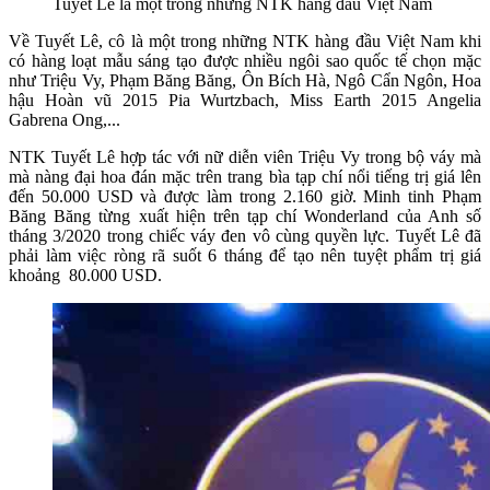
Tuyết Lê là một trong những NTK hàng đầu Việt Nam
Về Tuyết Lê, cô là một trong những NTK hàng đầu Việt Nam khi
có hàng loạt mẫu sáng tạo được nhiều ngôi sao quốc tế chọn mặc
như Triệu Vy, Phạm Băng Băng, Ôn Bích Hà, Ngô Cẩn Ngôn, Hoa
hậu Hoàn vũ 2015 Pia Wurtzbach, Miss Earth 2015 Angelia
Gabrena Ong,...
NTK Tuyết Lê hợp tác với nữ diễn viên Triệu Vy trong bộ váy mà
mà nàng đại hoa đán mặc trên trang bìa tạp chí nổi tiếng trị giá lên
đến 50.000 USD và được làm trong 2.160 giờ. Minh tinh Phạm
Băng Băng từng xuất hiện trên tạp chí Wonderland của Anh số
tháng 3/2020 trong chiếc váy đen vô cùng quyền lực. Tuyết Lê đã
phải làm việc ròng rã suốt 6 tháng để tạo nên tuyệt phẩm trị giá
khoảng 80.000 USD.