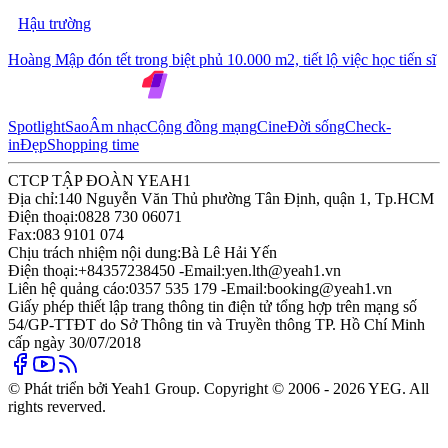
Hậu trường
Hoàng Mập đón tết trong biệt phủ 10.000 m2, tiết lộ việc học tiến sĩ
Spotlight
Sao
Âm nhạc
Cộng đồng mạng
Cine
Đời sống
Check-
in
Đẹp
Shopping time
CTCP TẬP ĐOÀN YEAH1
Địa chỉ:
140 Nguyễn Văn Thủ phường Tân Định, quận 1, Tp.HCM
Điện thoại:
0828 730 06071
Fax:
083 9101 074
Chịu trách nhiệm nội dung:
Bà Lê Hải Yến
Điện thoại:
+84357238450 -
Email:
yen.lth@yeah1.vn
Liên hệ quảng cáo:
0357 535 179 -
Email:
booking@yeah1.vn
Giấy phép thiết lập trang thông tin điện tử tổng hợp trên mạng số
54/GP-TTĐT do Sở Thông tin và Truyền thông TP. Hồ Chí Minh
cấp ngày 30/07/2018
© Phát triển bởi Yeah1 Group. Copyright © 2006 - 2026 YEG. All
rights reverved.