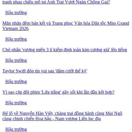
tranh nhau chiêu mộ tại Anh Trai Vượt Ngàn Chông Gai?
Hậu trường
Mãn nhãn đêm bán kết và Trang phục Văn hóa Dân tộc Miss Grand
Vietnam 2026
Hậu trường
Chủ nhân 'vương miện 3 tỉ kiểm định toàn kim cương giả' lên tiếng
Hậu trường
Taylor Swift đón tin vui sau 'đám cưới thế kỷ'
Hậu trường
Vì sao cặp đôi phim 'Lửa trắng' gây sốt khi lần đầu kết hợp?
Hậu trường
Hé lộ về Nguyễn Hàn Việt, chàng trai đồng hành cùng Mai Ngô
cùng chinh chiến Hoa hậu - Nam vương Liên lục địa
Hậu trường