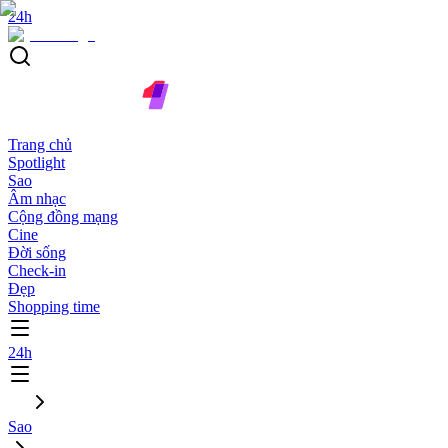
24h
Trang chủ
Spotlight
Sao
Âm nhạc
Cộng đồng mạng
Cine
Đời sống
Check-in
Đẹp
Shopping time
24h
Sao