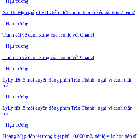
Hậu trường
Xa Thi Mạn giúp TVB chấm dứt chuỗi thua lỗ kéo dài hơn 7 năm?
Hậu trường
Tranh cãi về danh xưng của Jennie với Chanel
Hậu trường
Tranh cãi về danh xưng của Jennie với Chanel
Hậu trường
LyLy tiết lộ mối duyên đóng phim Trấn Thành, 'ngại' vì cảnh thân
mật
Hậu trường
LyLy tiết lộ mối duyên đóng phim Trấn Thành, 'ngại' vì cảnh thân
mật
Hậu trường
Hoàng Mập đón tết trong biệt phủ 10.000 m2, tiết lộ việc học tiến sĩ