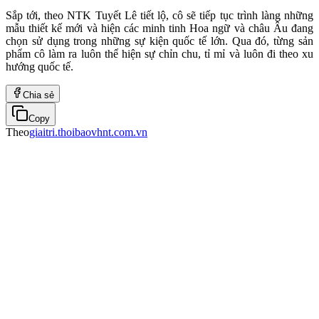
Sắp tới, theo NTK Tuyết Lê tiết lộ, cô sẽ tiếp tục trình làng những
mẫu thiết kế mới và hiện các minh tinh Hoa ngữ và châu Âu đang
chọn sử dụng trong những sự kiện quốc tế lớn. Qua đó, từng sản
phẩm cô làm ra luôn thể hiện sự chỉn chu, tỉ mỉ và luôn đi theo xu
hướng quốc tế.
Chia sẻ
Copy
Theo
giaitri.thoibaovhnt.com.vn