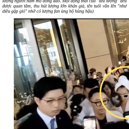
lượng người hâm mộ đông đảo. Mọi động thái của "lưu lượng" đều
được quan tâm, thu hút lượng lớn khán giả, tên tuổi vẫn lên "như
diều gặp gió" nhờ có lượng fan ủng hộ hùng hậu)