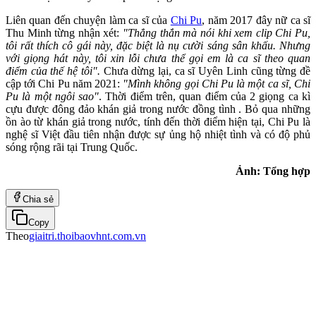
Liên quan đến chuyện làm ca sĩ của
Chi Pu
, năm 2017 đây nữ ca sĩ
Thu Minh từng nhận xét:
"Thẳng thắn mà nói khi xem clip Chi Pu,
tôi rất thích cô gái này, đặc biệt là nụ cười sáng sân khấu. Nhưng
với giọng hát này, tôi xin lỗi chưa thể gọi em là ca sĩ theo quan
điểm của thế hệ tôi".
Chưa dừng lại, ca sĩ Uyên Linh cũng từng đề
cập tới Chi Pu năm 2021:
"Mình không gọi Chi Pu là một ca sĩ, Chi
Pu là một ngôi sao"
. Thời điểm trên, quan điểm của 2 giọng ca kì
cựu được đông đảo khán giả trong nước đồng tình . Bỏ qua những
ồn ào từ khán giả trong nước, tính đến thời điểm hiện tại, Chi Pu là
nghệ sĩ Việt đầu tiên nhận được sự ủng hộ nhiệt tình và có độ phủ
sóng rộng rãi tại Trung Quốc.
Ảnh: Tổng hợp
Chia sẻ
Copy
Theo
giaitri.thoibaovhnt.com.vn