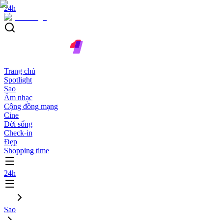
24h
Trang chủ
Spotlight
Sao
Âm nhạc
Cộng đồng mạng
Cine
Đời sống
Check-in
Đẹp
Shopping time
24h
Sao