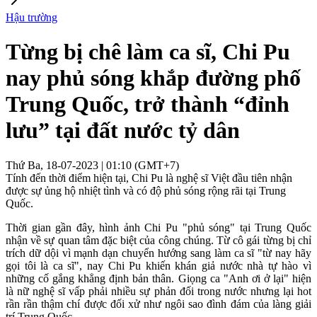
Hậu trường
Từng bị chê làm ca sĩ, Chi Pu
nay phủ sóng khắp đường phố
Trung Quốc, trở thành “đỉnh
lưu” tại đất nước tỷ dân
Thứ Ba, 18-07-2023 | 01:10 (GMT+7)
Tính đến thời điểm hiện tại, Chi Pu là nghệ sĩ Việt đầu tiên nhận
được sự ủng hộ nhiệt tình và có độ phủ sóng rộng rãi tại Trung
Quốc.
Thời gian gần đây, hình ảnh Chi Pu "phủ sóng" tại Trung Quốc
nhận về sự quan tâm đặc biệt của công chúng. Từ cô gái từng bị chỉ
trích dữ dội vì mạnh dạn chuyển hướng sang làm ca sĩ "từ nay hãy
gọi tôi là ca sĩ", nay Chi Pu khiến khán giả nước nhà tự hào vì
những cố gắng khẳng định bản thân. Giọng ca "Anh ơi ở lại" hiện
là nữ nghệ sĩ vấp phải nhiều sự phản đối trong nước nhưng lại hot
rần rần thậm chí được đối xử như ngôi sao đình đám của làng giải
trí Trung Quốc.