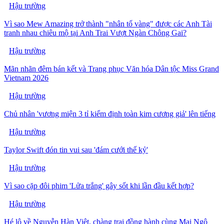
Hậu trường
Vì sao Mew Amazing trở thành "nhân tố vàng" được các Anh Tài
tranh nhau chiêu mộ tại Anh Trai Vượt Ngàn Chông Gai?
Hậu trường
Mãn nhãn đêm bán kết và Trang phục Văn hóa Dân tộc Miss Grand
Vietnam 2026
Hậu trường
Chủ nhân 'vương miện 3 tỉ kiểm định toàn kim cương giả' lên tiếng
Hậu trường
Taylor Swift đón tin vui sau 'đám cưới thế kỷ'
Hậu trường
Vì sao cặp đôi phim 'Lửa trắng' gây sốt khi lần đầu kết hợp?
Hậu trường
Hé lộ về Nguyễn Hàn Việt, chàng trai đồng hành cùng Mai Ngô