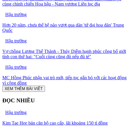
cùng chinh chiến Hoa hậu - Nam vương Liên lục địa
Hậu trường
Hơn 20 năm, chưa thế hệ nào vượt qua dàn 'tứ đại hoa đán' Trung
Quốc
Hậu trường
Vợ chồng Lương Thế Thành - Thúy Diễm hạnh phúc công bố giới
tính con thứ hai: "Cuối cùng cũng đủ nếp đủ tẻ"
Hậu trường
MC Hồng Phúc nhận vai trò mới, tiếp tục gắn bó với các hoạt động
vì cộng đồng
XEM THÊM BÀI VIẾT
ĐỌC NHIỀU
Hậu trường
Kim Tae Hee bán căn hộ cao cấp, lãi khoảng 150 tỉ đồng