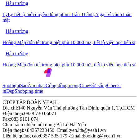
Hậu trường
LyLy tiết lộ mối duyên đóng phim Trấn Thành, 'ngại' vì cảnh thân
mật
Hậu trường
Hoàng Mập đón tết trong biệt phủ 10.000 m2, tiết lộ việc học tiến sĩ
Hậu trường
Hoàng Mập đón tết trong biệt phủ 10.000 m2, tiết lộ việc học tiến sĩ
Spotlight
Sao
Âm nhạc
Cộng đồng mạng
Cine
Đời sống
Check-
in
Đẹp
Shopping time
CTCP TẬP ĐOÀN YEAH1
Địa chỉ:
140 Nguyễn Văn Thủ phường Tân Định, quận 1, Tp.HCM
Điện thoại:
0828 730 06071
Fax:
083 9101 074
Chịu trách nhiệm nội dung:
Bà Lê Hải Yến
Điện thoại:
+84357238450 -
Email:
yen.lth@yeah1.vn
Liên hệ quảng cáo:
0357 535 179 -
Email:
booking@yeah1.vn