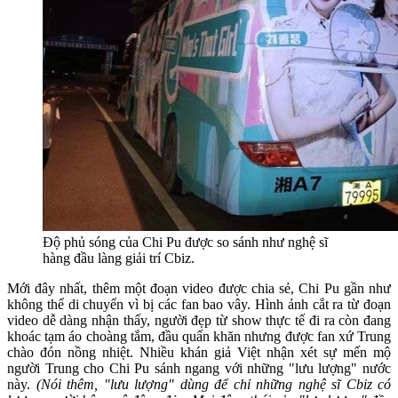
Độ phủ sóng của Chi Pu được so sánh như nghệ sĩ
hàng đầu làng giải trí Cbiz.
Mới đây nhất, thêm một đoạn video được chia sẻ, Chi Pu gần như
không thể di chuyển vì bị các fan bao vây. Hình ảnh cắt ra từ đoạn
video dễ dàng nhận thấy, người đẹp từ show thực tế đi ra còn đang
khoác tạm áo choàng tắm, đầu quấn khăn nhưng được fan xứ Trung
chào đón nồng nhiệt. Nhiều khán giả Việt nhận xét sự mến mộ
người Trung cho Chi Pu sánh ngang với những "lưu lượng" nước
này.
(Nói thêm, "lưu lượng" dùng để chỉ những nghệ sĩ Cbiz có