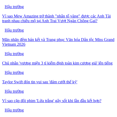
Hậu trường
Vì sao Mew Amazing trở thành "nhân tố vàng" được các Anh Tài
tranh nhau chiêu mộ tại Anh Trai Vượt Ngàn Chông Gai?
Hậu trường
Mãn nhãn đêm bán kết và Trang phục Văn hóa Dân tộc Miss Grand
Vietnam 2026
Hậu trường
Chủ nhân 'vương miện 3 tỉ kiểm định toàn kim cương giả' lên tiếng
Hậu trường
Taylor Swift đón tin vui sau 'đám cưới thế kỷ'
Hậu trường
Vì sao cặp đôi phim 'Lửa trắng' gây sốt khi lần đầu kết hợp?
Hậu trường