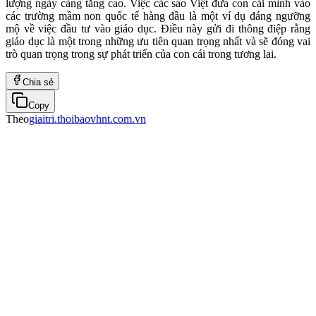
lượng ngày càng tăng cao. Việc các sao Việt đưa con cái mình vào
các trường mầm non quốc tế hàng đầu là một ví dụ đáng ngưỡng
mộ về việc đầu tư vào giáo dục. Điều này gửi đi thông điệp rằng
giáo dục là một trong những ưu tiên quan trọng nhất và sẽ đóng vai
trò quan trọng trong sự phát triển của con cái trong tương lai.
Chia sẻ
Copy
Theo
giaitri.thoibaovhnt.com.vn