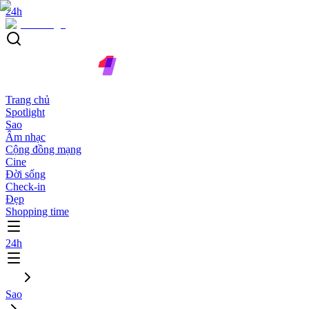
24h
Trang chủ
Spotlight
Sao
Âm nhạc
Cộng đồng mạng
Cine
Đời sống
Check-in
Đẹp
Shopping time
24h
Sao