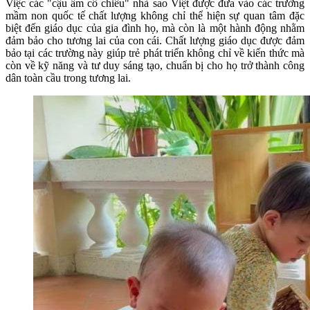
Việc các "cậu ấm cô chiêu" nhà sao Việt được đưa vào các trường
mầm non quốc tế chất lượng không chỉ thể hiện sự quan tâm đặc
biệt đến giáo dục của gia đình họ, mà còn là một hành động nhằm
đảm bảo cho tương lai của con cái. Chất lượng giáo dục được đảm
bảo tại các trường này giúp trẻ phát triển không chỉ về kiến thức mà
còn về kỹ năng và tư duy sáng tạo, chuẩn bị cho họ trở thành công
dân toàn cầu trong tương lai.