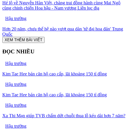
Hé lộ về Nguyễn Hàn Việt, chàng trai đồng hành cùng Mai Ngô
cùng chinh chiến Hoa hậu - Nam vương Liên lục địa
Hậu trường
Hơn 20 năm, chưa thế hệ nào vượt qua dàn 'tứ đại hoa đán' Trung
Quốc
XEM THÊM BÀI VIẾT
ĐỌC NHIỀU
Hậu trường
Kim Tae Hee bán căn hộ cao cấp, lãi khoảng 150 tỉ đồng
Hậu trường
Kim Tae Hee bán căn hộ cao cấp, lãi khoảng 150 tỉ đồng
Hậu trường
Xa Thi Mạn giúp TVB chấm dứt chuỗi thua lỗ kéo dài hơn 7 năm?
Hậu trường