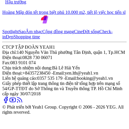
Hậu trường
Hoàng Mập đón tết trong biệt phủ 10.000 m2, tiết lộ việc học tiến sĩ
Spotlight
Sao
Âm nhạc
Cộng đồng mạng
Cine
Đời sống
Check-
in
Đẹp
Shopping time
CTCP TẬP ĐOÀN YEAH1
Địa chỉ:
140 Nguyễn Văn Thủ phường Tân Định, quận 1, Tp.HCM
Điện thoại:
0828 730 06071
Fax:
083 9101 074
Chịu trách nhiệm nội dung:
Bà Lê Hải Yến
Điện thoại:
+84357238450 -
Email:
yen.lth@yeah1.vn
Liên hệ quảng cáo:
0357 535 179 -
Email:
booking@yeah1.vn
Giấy phép thiết lập trang thông tin điện tử tổng hợp trên mạng số
54/GP-TTĐT do Sở Thông tin và Truyền thông TP. Hồ Chí Minh
cấp ngày 30/07/2018
© Phát triển bởi Yeah1 Group. Copyright © 2006 - 2026 YEG. All
rights reverved.