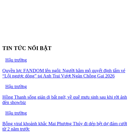
TIN TỨC NỔI BẬT
Hậu trường
Quyền lực FANDOM lên ngôi: Người hâm mộ quyết định tấm vé
“Lội ngược dòng” tại Anh Trai Vượt Ngàn Chông Gai 2026
Hậu trường
Hồng Thanh sống giản dị bất ngờ, về quê mưu sinh sau khi rời ánh
đèn showbiz
Hậu trường
Bỗng viral khoảnh khắc Mai Phương Thúy đi dép bệt dự đám cưới
từ 2 năm trước