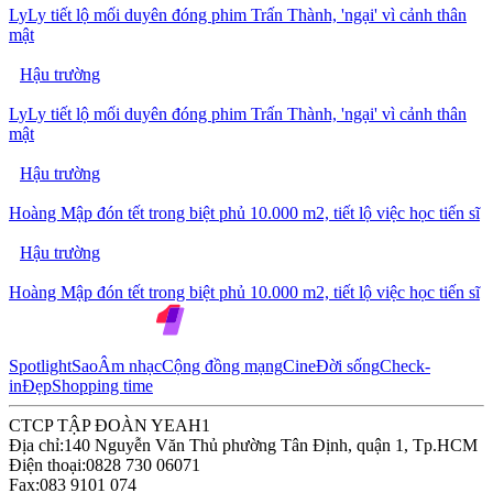
LyLy tiết lộ mối duyên đóng phim Trấn Thành, 'ngại' vì cảnh thân
mật
Hậu trường
LyLy tiết lộ mối duyên đóng phim Trấn Thành, 'ngại' vì cảnh thân
mật
Hậu trường
Hoàng Mập đón tết trong biệt phủ 10.000 m2, tiết lộ việc học tiến sĩ
Hậu trường
Hoàng Mập đón tết trong biệt phủ 10.000 m2, tiết lộ việc học tiến sĩ
Spotlight
Sao
Âm nhạc
Cộng đồng mạng
Cine
Đời sống
Check-
in
Đẹp
Shopping time
CTCP TẬP ĐOÀN YEAH1
Địa chỉ:
140 Nguyễn Văn Thủ phường Tân Định, quận 1, Tp.HCM
Điện thoại:
0828 730 06071
Fax:
083 9101 074