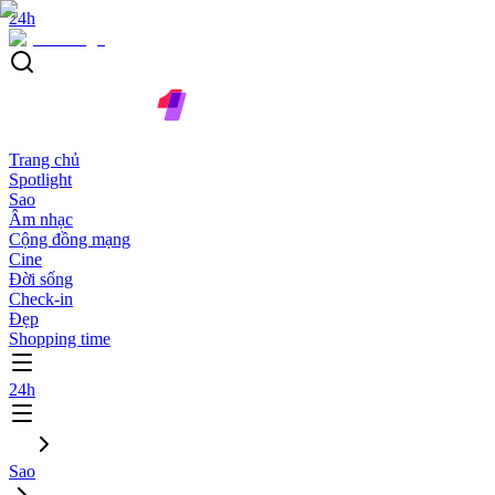
24h
Trang chủ
Spotlight
Sao
Âm nhạc
Cộng đồng mạng
Cine
Đời sống
Check-in
Đẹp
Shopping time
24h
Sao