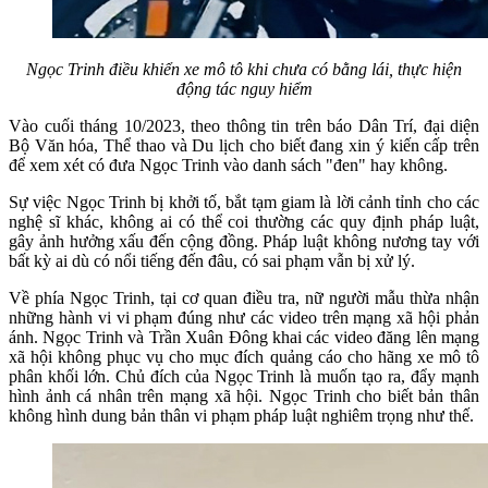
Ngọc Trinh điều khiển xe mô tô khi chưa có bằng lái, thực hiện
động tác nguy hiểm
Vào cuối tháng 10/2023, theo thông tin trên báo Dân Trí, đại diện
Bộ Văn hóa, Thể thao và Du lịch cho biết đang xin ý kiến cấp trên
để xem xét có đưa Ngọc Trinh vào danh sách "đen" hay không.
Sự việc Ngọc Trinh bị khởi tố, bắt tạm giam là lời cảnh tỉnh cho các
nghệ sĩ khác, không ai có thể coi thường các quy định pháp luật,
gây ảnh hưởng xấu đến cộng đồng. Pháp luật không nương tay với
bất kỳ ai dù có nổi tiếng đến đâu, có sai phạm vẫn bị xử lý.
Về phía Ngọc Trinh, tại cơ quan điều tra, nữ người mẫu thừa nhận
những hành vi vi phạm đúng như các video trên mạng xã hội phản
ánh. Ngọc Trinh và Trần Xuân Đông khai các video đăng lên mạng
xã hội không phục vụ cho mục đích quảng cáo cho hãng xe mô tô
phân khối lớn. Chủ đích của Ngọc Trinh là muốn tạo ra, đẩy mạnh
hình ảnh cá nhân trên mạng xã hội. Ngọc Trinh cho biết bản thân
không hình dung bản thân vi phạm pháp luật nghiêm trọng như thế.