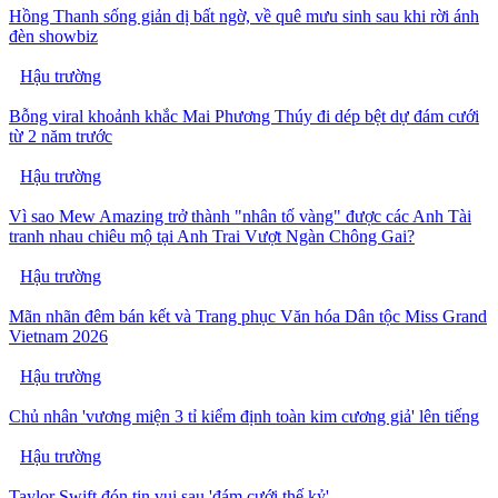
Hồng Thanh sống giản dị bất ngờ, về quê mưu sinh sau khi rời ánh
đèn showbiz
Hậu trường
Bỗng viral khoảnh khắc Mai Phương Thúy đi dép bệt dự đám cưới
từ 2 năm trước
Hậu trường
Vì sao Mew Amazing trở thành "nhân tố vàng" được các Anh Tài
tranh nhau chiêu mộ tại Anh Trai Vượt Ngàn Chông Gai?
Hậu trường
Mãn nhãn đêm bán kết và Trang phục Văn hóa Dân tộc Miss Grand
Vietnam 2026
Hậu trường
Chủ nhân 'vương miện 3 tỉ kiểm định toàn kim cương giả' lên tiếng
Hậu trường
Taylor Swift đón tin vui sau 'đám cưới thế kỷ'