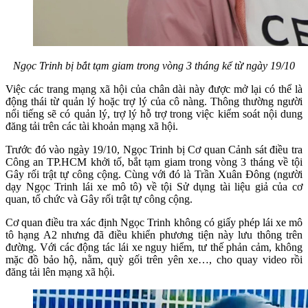
Ngọc Trinh bị bắt tạm giam trong vòng 3 tháng kể từ ngày 19/10
Việc các trang mạng xã hội của chân dài này được mở lại có thể là
động thái từ quản lý hoặc trợ lý của cô nàng. Thông thường người
nổi tiếng sẽ có quản lý, trợ lý hỗ trợ trong việc kiểm soát nội dung
đăng tải trên các tài khoản mạng xã hội.
Trước đó vào ngày 19/10, Ngọc Trinh bị Cơ quan Cảnh sát điều tra
Công an TP.HCM khởi tố, bắt tạm giam trong vòng 3 tháng về tội
Gây rối trật tự công cộng. Cùng với đó là Trần Xuân Đông (người
dạy Ngọc Trinh lái xe mô tô) về tội Sử dụng tài liệu giả của cơ
quan, tổ chức và Gây rối trật tự công cộng.
Cơ quan điều tra xác định Ngọc Trinh không có giấy phép lái xe mô
tô hạng A2 nhưng đã điều khiển phương tiện này lưu thông trên
đường. Với các động tác lái xe nguy hiểm, tư thế phản cảm, không
mặc đồ bảo hộ, nằm, quỳ gối trên yên xe…, cho quay video rồi
đăng tải lên mạng xã hội.