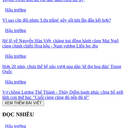
Hậu trường
Vì sao cặp đôi phim 'Lửa trắng' gây sốt khi lần đầu kết hợp?
Hậu trường
Hé lộ về Nguyễn Hàn Việt, chàng trai đồng hành cùng Mai Ngô
cùng chinh chiến Hoa hậu - Nam vương Liên lục địa
Hậu trường
Hơn 20 năm, chưa thế hệ nào vượt qua dàn 'tứ đại hoa đán' Trung
Quốc
Hậu trường
Vợ chồng Lương Thế Thành - Thúy Diễm hạnh phúc công bố giới
tính con thứ hai: "Cuối cùng cũng đủ nếp đủ tẻ"
XEM THÊM BÀI VIẾT
ĐỌC NHIỀU
Hậu trường