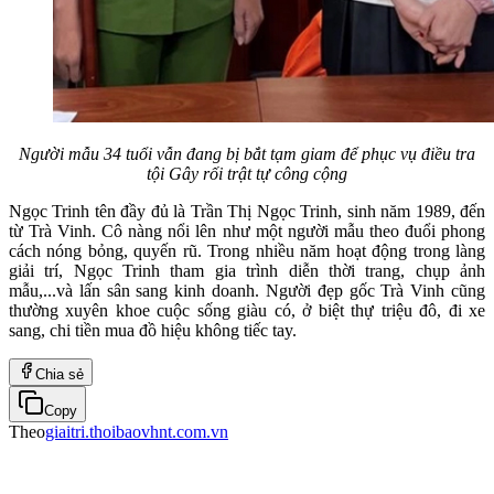
Người mẫu 34 tuổi vẫn đang bị bắt tạm giam để phục vụ điều tra
tội Gây rối trật tự công cộng
Ngọc Trinh tên đầy đủ là Trần Thị Ngọc Trinh, sinh năm 1989, đến
từ Trà Vinh. Cô nàng nổi lên như một người mẫu theo đuổi phong
cách nóng bỏng, quyến rũ. Trong nhiều năm hoạt động trong làng
giải trí, Ngọc Trinh tham gia trình diễn thời trang, chụp ảnh
mẫu,...và lấn sân sang kinh doanh. Người đẹp gốc Trà Vinh cũng
thường xuyên khoe cuộc sống giàu có, ở biệt thự triệu đô, đi xe
sang, chi tiền mua đồ hiệu không tiếc tay.
Chia sẻ
Copy
Theo
giaitri.thoibaovhnt.com.vn