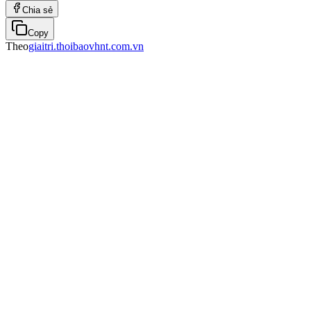
Chia sẻ
Copy
Theo
giaitri.thoibaovhnt.com.vn