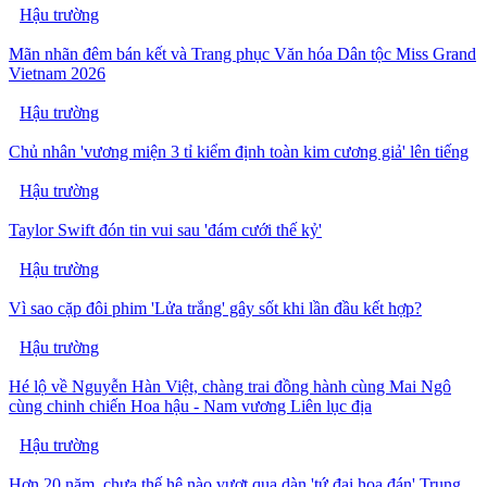
Hậu trường
Mãn nhãn đêm bán kết và Trang phục Văn hóa Dân tộc Miss Grand
Vietnam 2026
Hậu trường
Chủ nhân 'vương miện 3 tỉ kiểm định toàn kim cương giả' lên tiếng
Hậu trường
Taylor Swift đón tin vui sau 'đám cưới thế kỷ'
Hậu trường
Vì sao cặp đôi phim 'Lửa trắng' gây sốt khi lần đầu kết hợp?
Hậu trường
Hé lộ về Nguyễn Hàn Việt, chàng trai đồng hành cùng Mai Ngô
cùng chinh chiến Hoa hậu - Nam vương Liên lục địa
Hậu trường
Hơn 20 năm, chưa thế hệ nào vượt qua dàn 'tứ đại hoa đán' Trung