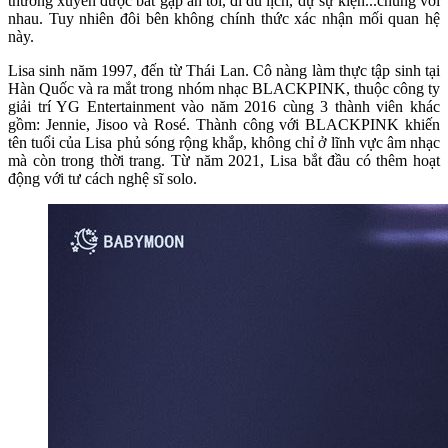
thường xuyên được bắt gặp ăn tối, đi du lịch, dự sự kiện...chung với
nhau. Tuy nhiên đôi bên không chính thức xác nhận mối quan hệ
này.
Lisa sinh năm 1997, đến từ Thái Lan. Cô nàng làm thực tập sinh tại
Hàn Quốc và ra mắt trong nhóm nhạc BLACKPINK, thuộc công ty
giải trí YG Entertainment vào năm 2016 cùng 3 thành viên khác
gồm: Jennie, Jisoo và Rosé. Thành công với BLACKPINK khiến
tên tuổi của Lisa phủ sóng rộng khắp, không chỉ ở lĩnh vực âm nhạc
mà còn trong thời trang. Từ năm 2021, Lisa bắt đầu có thêm hoạt
động với tư cách nghệ sĩ solo.