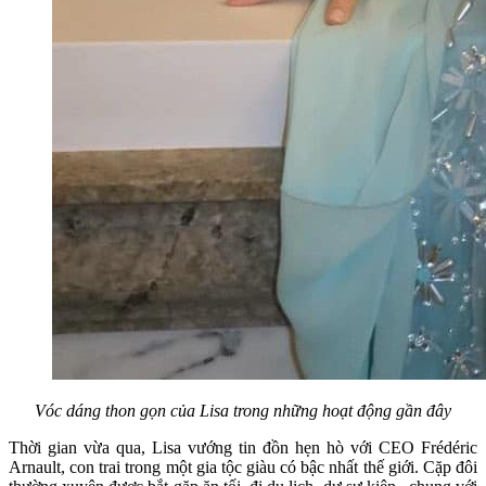
Vóc dáng thon gọn của Lisa trong những hoạt động gần đây
Thời gian vừa qua, Lisa vướng tin đồn hẹn hò với CEO Frédéric
Arnault, con trai trong một gia tộc giàu có bậc nhất thế giới. Cặp đôi