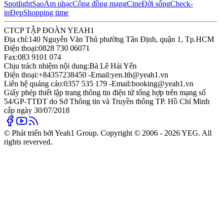
Spotlight
Sao
Âm nhạc
Cộng đồng mạng
Cine
Đời sống
Check-
in
Đẹp
Shopping time
CTCP TẬP ĐOÀN YEAH1
Địa chỉ:
140 Nguyễn Văn Thủ phường Tân Định, quận 1, Tp.HCM
Điện thoại:
0828 730 06071
Fax:
083 9101 074
Chịu trách nhiệm nội dung:
Bà Lê Hải Yến
Điện thoại:
+84357238450 -
Email:
yen.lth@yeah1.vn
Liên hệ quảng cáo:
0357 535 179 -
Email:
booking@yeah1.vn
Giấy phép thiết lập trang thông tin điện tử tổng hợp trên mạng số
54/GP-TTĐT do Sở Thông tin và Truyền thông TP. Hồ Chí Minh
cấp ngày 30/07/2018
© Phát triển bởi Yeah1 Group. Copyright © 2006 - 2026 YEG. All
rights reverved.