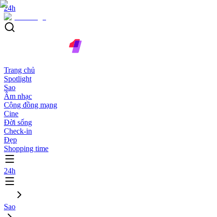
24h
Trang chủ
Spotlight
Sao
Âm nhạc
Cộng đồng mạng
Cine
Đời sống
Check-in
Đẹp
Shopping time
24h
Sao