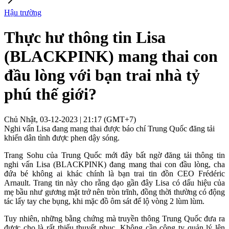
Hậu trường
Thực hư thông tin Lisa
(BLACKPINK) mang thai con
đầu lòng với bạn trai nhà tỷ
phú thế giới?
Chủ Nhật, 03-12-2023 | 21:17 (GMT+7)
Nghi vấn Lisa đang mang thai được báo chí Trung Quốc đăng tải
khiến dân tình được phen dậy sóng.
Trang Sohu của Trung Quốc mới đây bất ngờ đăng tải thông tin
nghi vấn Lisa (BLACKPINK) đang mang thai con đầu lòng, cha
đứa bé không ai khác chính là bạn trai tin đồn CEO Frédéric
Arnault. Trang tin này cho rằng dạo gần đây Lisa có dấu hiệu của
mẹ bầu như gương mặt trở nên tròn trĩnh, đồng thời thường có động
tác lấy tay che bụng, khi mặc đồ ôm sát để lộ vòng 2 lùm lùm.
Tuy nhiên, những bằng chứng mà truyền thông Trung Quốc đưa ra
được cho là rất thiếu thuyết phục. Không cần công ty quản lý lên