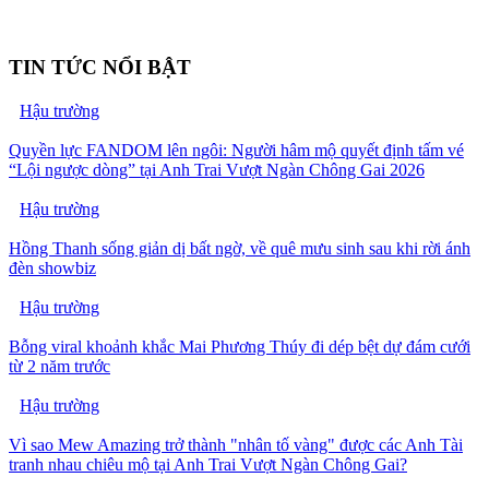
TIN TỨC NỔI BẬT
Hậu trường
Quyền lực FANDOM lên ngôi: Người hâm mộ quyết định tấm vé
“Lội ngược dòng” tại Anh Trai Vượt Ngàn Chông Gai 2026
Hậu trường
Hồng Thanh sống giản dị bất ngờ, về quê mưu sinh sau khi rời ánh
đèn showbiz
Hậu trường
Bỗng viral khoảnh khắc Mai Phương Thúy đi dép bệt dự đám cưới
từ 2 năm trước
Hậu trường
Vì sao Mew Amazing trở thành "nhân tố vàng" được các Anh Tài
tranh nhau chiêu mộ tại Anh Trai Vượt Ngàn Chông Gai?